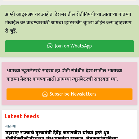
आम्ही व्हाट्सअप वर आहोत. देशभरातील शेतीविषयीच्या आताच्या बातम्या
मोबाईल वर वाचण्यासाठी आमचा व्हाट्सअँप ग्रुपला जॉईन करा.व्हाट्सएप
से जुड़ें.
Join on WhatsApp
आमच्या न्यूसलेटरचे सदस्य व्हा. शेती संबंधीत देशभरातील आताच्या
बातम्या मेलवर वाचण्यासाठी आमच्या न्यूसलेटरची सदस्यता घ्या.
Subscribe Newsletters
Latest feeds
बातम्या
महाराष्ट्र राज्याचे मुख्यमंत्री देवेंद्र फडणवीस यांच्या हस्ते ध्रुव
ॲग्रीटेक्नॉलॉजीजच्या संस्थापकांचा सत्कार, शेतकऱ्यांसाठीच्या