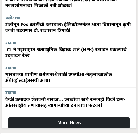
नवसंशोधनाला मिळाली नवी ओळख!
यशोगाथा
शेतीतून १०० कोटींची उलाढाल: हेलिकॉप्टरनंतर आता विमानातून कृषी
क्रांती घडवणार डॉ. राजाराम त्रिपाठी
बातम्या
ICL ने महाराष्ट्रात अत्याधुनिक विद्राव्य खते (NPK) उत्पादन प्रकल्पाचे
उद्घाटन केले
बातम्या
भारताच्या ग्रामीण अर्थव्यवस्थेसाठी एफपीओ-नेतृत्वाखालील
अ‍ॅग्रीव्होल्टाईक्सची आशा
बातम्या
केळी उत्पादक शेतकरी नाराज… लाखोंचा खर्च करूनही विक्री ठप्प-
आंतरराष्ट्रीय तणावासह व्यापाऱ्यांच्या दबावाचा फटका!
More News