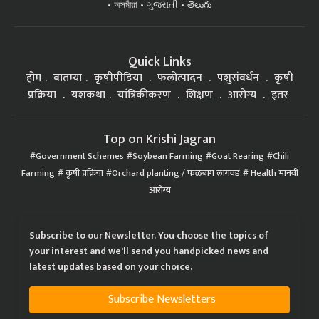
অসমীয়া
ગુજરાતી
తెలుగు
Quick Links
होम
बातम्या
कृषीपीडिया
फलोत्पादन
पशुसंवर्धन
कृषी
प्रक्रिया
यशकथा
यांत्रिकीकरण
शिक्षण
आरोग्य
इतर
Top on Krishi Jagran
Government Schemes
Soybean Farming
Goat Rearing
Chili
Farming
कृषी प्रक्रिया
Orchard planting / फळबाग लागवड
Health मानवी
आरोग्य
Subscribe to our Newsletter. You choose the topics of
your interest and we'll send you handpicked news and
latest updates based on your choice.
Subscribe Newsletters