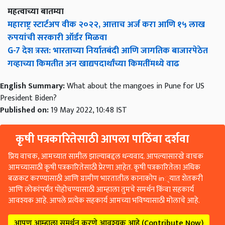
महत्वाच्या बातम्या
महाराष्ट्र स्टार्टअप वीक २०२२, आत्ताच अर्ज करा आणि १५ लाख
रुपयांची सरकारी ऑर्डर मिळवा
G-7 देश त्रस्त: भारताच्या निर्यातबंदी आणि जागतिक बाजारपेठेत
गव्हाच्या किमतीत अन खाद्यपदार्थांच्या किमतींमध्ये वाढ
English Summary:
What about the mangoes in Pune for US
President Biden?
Published on:
19 May 2022, 10:48 IST
कृषी पत्रकारितेसाठी आपला पाठिंबा दर्शवा
प्रिय वाचक, आमच्यात सामील झाल्याबद्दल धन्यवाद. आपल्यासारखे वाचक
आमच्यासाठी कृषी पत्रकारितेसाठी प्रेरणा आहेत. कृषी पत्रकारितेला अधिक
बळकट करण्यासाठी आणि ग्रामीण भारतातील कानाकोप in्यात शेतकरी
आणि लोकांपर्यंत पोहोचण्यासाठी आम्हाला तुमचे समर्थन किंवा सहकार्य
आवश्यक आहे. आपले प्रत्येक सहकार्य आमच्या भविष्यासाठी मोलाचे आहे.
आपण आम्हाला समर्थन करणे आवश्यक आहे (Contribute Now)