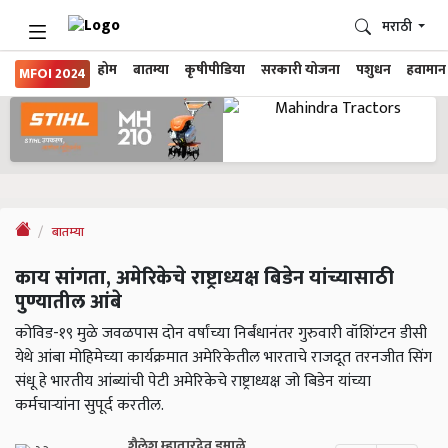
मराठी
होम
बातम्या
कृषीपीडिया
सरकारी योजना
पशुधन
हवामान
MFOI 2024
बातम्या
काय सांगता, अमेरिकेचे राष्ट्राध्यक्ष बिडेन यांच्यासाठी
पुण्यातील आंबे
कोविड-१९ मुळे जवळपास दोन वर्षांच्या निर्बंधानंतर गुरुवारी वॉशिंग्टन डीसी
येथे आंबा मोहिमेच्या कार्यक्रमात अमेरिकेतील भारताचे राजदूत तरनजीत सिंग
संधू हे भारतीय आंब्यांची पेटी अमेरिकेचे राष्ट्राध्यक्ष जो बिडेन यांच्या
कर्मचाऱ्यांना सुपूर्द करतील.
शैलेश म्हातारदेव डमाळे