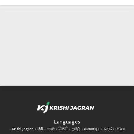
Languages
Krishi Jagran
हिंदी
বাঙালি
ਪੰਜਾਬੀ
தமிழ்
മലയാളം
ಕನ್ನಡ
ଓଡିଆ