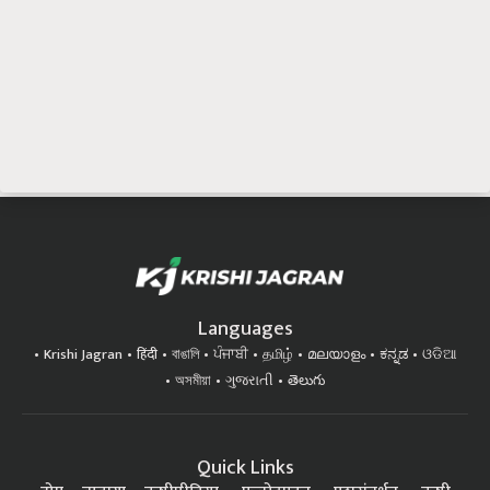
Languages
Krishi Jagran
हिंदी
বাঙালি
ਪੰਜਾਬੀ
தமிழ்
മലയാളം
ಕನ್ನಡ
ଓଡିଆ
অসমীয়া
ગુજરાતી
తెలుగు
Quick Links