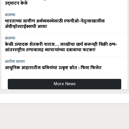
उद्घाटन केले
बातम्या
भारताच्या ग्रामीण अर्थव्यवस्थेसाठी एफपीओ-नेतृत्वाखालील
अ‍ॅग्रीव्होल्टाईक्सची आशा
बातम्या
केळी उत्पादक शेतकरी नाराज… लाखोंचा खर्च करूनही विक्री ठप्प-
आंतरराष्ट्रीय तणावासह व्यापाऱ्यांच्या दबावाचा फटका!
आरोग्य सल्ला
आधुनिक आहारातील प्रथिनांचा उत्कृष्ट स्रोत : फिश फिलेट
More News