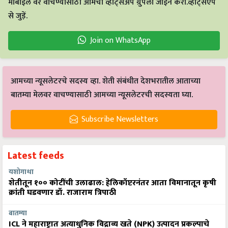
मोबाईल वर वाचण्यासाठी आमचा व्हाट्सअँप ग्रुपला जॉईन करा.व्हाट्सएप
से जुड़ें.
Join on WhatsApp
आमच्या न्यूसलेटरचे सदस्य व्हा. शेती संबंधीत देशभरातील आताच्या
बातम्या मेलवर वाचण्यासाठी आमच्या न्यूसलेटरची सदस्यता घ्या.
Subscribe Newsletters
Latest feeds
यशोगाथा
शेतीतून १०० कोटींची उलाढाल: हेलिकॉप्टरनंतर आता विमानातून कृषी
क्रांती घडवणार डॉ. राजाराम त्रिपाठी
बातम्या
ICL ने महाराष्ट्रात अत्याधुनिक विद्राव्य खते (NPK) उत्पादन प्रकल्पाचे