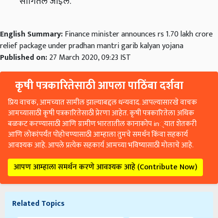
सांगितले जाईल.
English Summary:
Finance minister announces rs 1.70 lakh crore
relief package under pradhan mantri garib kalyan yojana
Published on:
27 March 2020, 09:23 IST
कृषी पत्रकारितेसाठी आपला पाठिंबा दर्शवा
प्रिय वाचक, आमच्यात सामील झाल्याबद्दल धन्यवाद. आपल्यासारखे वाचक
आमच्यासाठी कृषी पत्रकारितेसाठी प्रेरणा आहेत. कृषी पत्रकारितेला अधिक
बळकट करण्यासाठी आणि ग्रामीण भारतातील कानाकोप in्यात शेतकरी
आणि लोकांपर्यंत पोहोचण्यासाठी आम्हाला तुमचे समर्थन किंवा सहकार्य
आवश्यक आहे. आपले प्रत्येक सहकार्य आमच्या भविष्यासाठी मोलाचे आहे.
आपण आम्हाला समर्थन करणे आवश्यक आहे (Contribute Now)
Related Topics