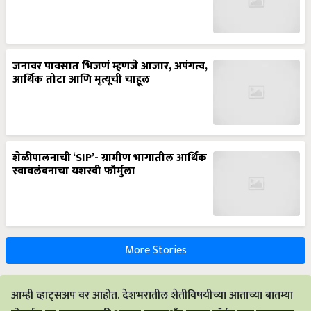
जनावर पावसात भिजणं म्हणजे आजार, अपंगत्व,
आर्थिक तोटा आणि मृत्यूची चाहूल
शेळीपालनाची ‘SIP’- ग्रामीण भागातील आर्थिक
स्वावलंबनाचा यशस्वी फॉर्मुला
More Stories
आम्ही व्हाट्सअप वर आहोत. देशभरातील शेतीविषयीच्या आताच्या बातम्या