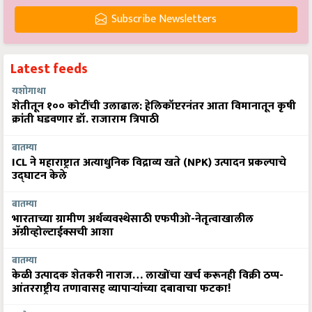
Subscribe Newsletters
Latest feeds
यशोगाथा
शेतीतून १०० कोटींची उलाढाल: हेलिकॉप्टरनंतर आता विमानातून कृषी
क्रांती घडवणार डॉ. राजाराम त्रिपाठी
बातम्या
ICL ने महाराष्ट्रात अत्याधुनिक विद्राव्य खते (NPK) उत्पादन प्रकल्पाचे
उद्घाटन केले
बातम्या
भारताच्या ग्रामीण अर्थव्यवस्थेसाठी एफपीओ-नेतृत्वाखालील
अ‍ॅग्रीव्होल्टाईक्सची आशा
बातम्या
केळी उत्पादक शेतकरी नाराज… लाखोंचा खर्च करूनही विक्री ठप्प-
आंतरराष्ट्रीय तणावासह व्यापाऱ्यांच्या दबावाचा फटका!
आरोग्य सल्ला