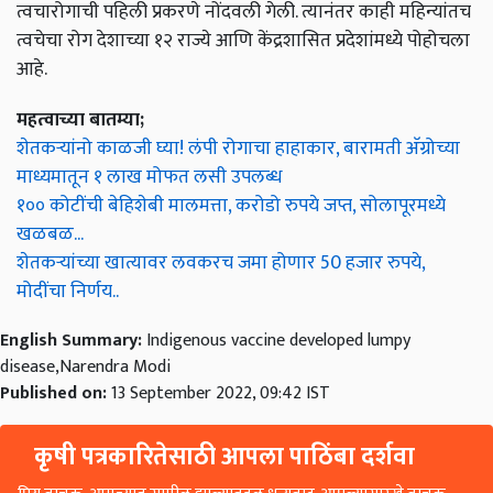
त्वचेचा रोग देशाच्या १२ राज्ये आणि केंद्रशासित प्रदेशांमध्ये पोहोचला
आहे.
महत्वाच्या बातम्या;
शेतकऱ्यांनो काळजी घ्या! लंपी रोगाचा हाहाकार, बारामती अ‍ॅग्रोच्या
माध्यमातून १ लाख मोफत लसी उपलब्ध
१०० कोटींची बेहिशेबी मालमत्ता, करोडो रुपये जप्त, सोलापूरमध्ये
खळबळ...
शेतकऱ्यांच्या खात्यावर लवकरच जमा होणार 50 हजार रुपये,
मोदींचा निर्णय..
English Summary:
Indigenous vaccine developed lumpy
disease,Narendra Modi
Published on:
13 September 2022, 09:42 IST
कृषी पत्रकारितेसाठी आपला पाठिंबा दर्शवा
प्रिय वाचक, आमच्यात सामील झाल्याबद्दल धन्यवाद. आपल्यासारखे वाचक