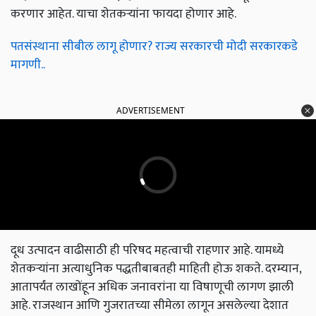
करणार आहेत. याचा शेतकऱ्यांना फायदा होणार आहे.
पतसंस्थाना सीबील लागू होणार? राज्य सरकारची मोदी सरकारकडे
मागणी..
ADVERTISEMENT
दूध उत्पादन वाढीसाठी ही परिषद महत्वाची राहणार आहे. यामध्ये
शेतकऱ्यांना अत्याधुनिक पद्धतीबाबतही माहिती होऊ शकते. दरम्यान,
आतापर्यंत लाखोंहून अधिक जनावरांना या विषाणूची लागण झाली
आहे. राजस्थान आणि गुजरातच्या सीमेला लागून असलेल्या देशात
त्वचारोगाची पहिली प्रकरणे नोंदवली गेली. त्यानंतर काही महिन्यांतच