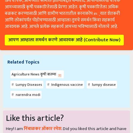
आमच्यासाठी कृषी पत्रकारितेसाठी प्रेरणा आहेत. कृषी पत्रकारितेला अधिक
बळकट करण्यासाठी आणि ग्रामीण भारतातील कानाकोप in्यात शेतकरी
आणि लोकांपर्यंत पोहोचण्यासाठी आम्हाला तुमचे समर्थन किंवा सहकार्य
आवश्यक आहे. आपले प्रत्येक सहकार्य आमच्या भविष्यासाठी मोलाचे आहे.
आपण आम्हाला समर्थन करणे आवश्यक आहे (Contribute Now)
Related Topics
Agriculture News कृषी बातम्या
Lumpy Diseases
Indigenous vaccine
lumpy disease
narendra modi
Like this article?
Hey! I am
निंबाळकर ओंकार रमेश
. Did you liked this article and have
suggestions to improve this article?
Mail
me your suggestions