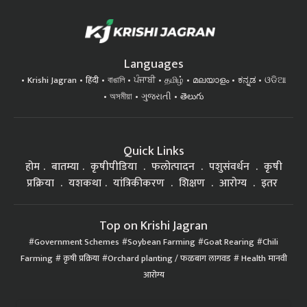
Languages
Krishi Jagran
हिंदी
বাঙালি
ਪੰਜਾਬੀ
தமிழ்
മലയാളം
ಕನ್ನಡ
ଓଡିଆ
অসমীয়া
ગુજરાતી
తెలుగు
Quick Links
होम
बातम्या
कृषीपीडिया
फलोत्पादन
पशुसंवर्धन
कृषी
प्रक्रिया
यशकथा
यांत्रिकीकरण
शिक्षण
आरोग्य
इतर
Top on Krishi Jagran
Government Schemes
Soybean Farming
Goat Rearing
Chili
Farming
कृषी प्रक्रिया
Orchard planting / फळबाग लागवड
Health मानवी
आरोग्य
Subscribe to our Newsletter. You choose the topics of