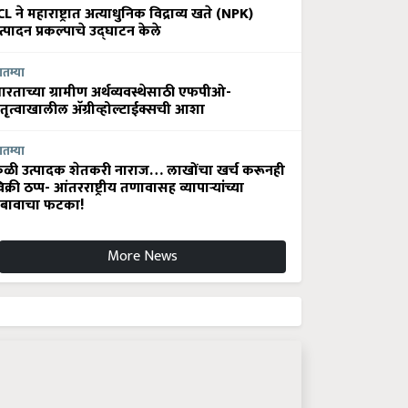
CL ने महाराष्ट्रात अत्याधुनिक विद्राव्य खते (NPK)
त्पादन प्रकल्पाचे उद्घाटन केले
ातम्या
ारताच्या ग्रामीण अर्थव्यवस्थेसाठी एफपीओ-
ेतृत्वाखालील अ‍ॅग्रीव्होल्टाईक्सची आशा
ातम्या
ेळी उत्पादक शेतकरी नाराज… लाखोंचा खर्च करूनही
िक्री ठप्प- आंतरराष्ट्रीय तणावासह व्यापाऱ्यांच्या
बावाचा फटका!
More News