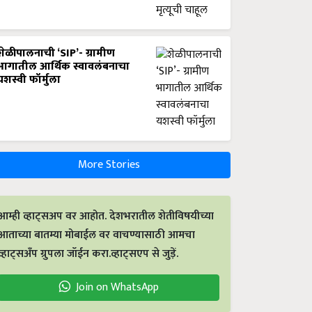
शेळीपालनाची ‘SIP’- ग्रामीण
भागातील आर्थिक स्वावलंबनाचा
यशस्वी फॉर्मुला
More Stories
आम्ही व्हाट्सअप वर आहोत. देशभरातील शेतीविषयीच्या
आताच्या बातम्या मोबाईल वर वाचण्यासाठी आमचा
व्हाट्सअँप ग्रुपला जॉईन करा.व्हाट्सएप से जुड़ें.
Join on WhatsApp