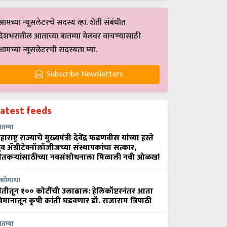
आमच्या न्यूसलेटरचे सदस्य व्हा. शेती संबंधीत
देशभरातील आताच्या बातम्या मेलवर वाचण्यासाठी
आमच्या न्यूसलेटरची सदस्यता घ्या.
Subscribe Newsletters
Latest feeds
ातम्या
हाराष्ट्र राज्याचे मुख्यमंत्री देवेंद्र फडणवीस यांच्या हस्ते
्रुव ॲग्रीटेक्नॉलॉजीजच्या संस्थापकांचा सत्कार,
ेतकऱ्यांसाठीच्या नवसंशोधनाला मिळाली नवी ओळख!
शोगाथा
ेतीतून १०० कोटींची उलाढाल: हेलिकॉप्टरनंतर आता
िमानातून कृषी क्रांती घडवणार डॉ. राजाराम त्रिपाठी
ातम्या