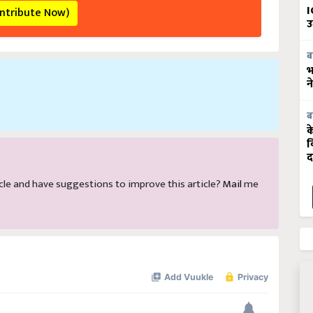
ontribute Now)
I
उ
ब
भ
न
ब
क
व
द
rticle and have suggestions to improve this article?
Mail
me