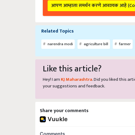
आपण आम्हाला समर्थन करणे आवश्यक आहे (C
Related Topics
narendra modi
agriculture bill
farmer
Like this article?
Hey! I am
KJ Maharashtra
. Did you liked this a
your suggestions and feedback.
Share your comments