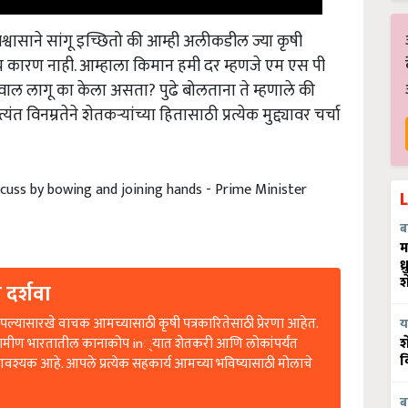
िश्वासाने सांगू इच्छितो की आम्ही अलीकडील ज्या कृषी
हीच कारण नाही. आम्हाला किमान हमी दर म्हणजे एम एस पी
 लागू का केला असता? पुढे बोलताना ते म्हणाले की
नम्रतेने शेतकऱ्यांच्या हितासाठी प्रत्येक मुद्द्यावर चर्चा
iscuss by bowing and joining hands - Prime Minister
ब
म
ध
 दर्शवा
श
ल्यासारखे वाचक आमच्यासाठी कृषी पत्रकारितेसाठी प्रेरणा आहेत.
य
रामीण भारतातील कानाकोप in्यात शेतकरी आणि लोकांपर्यंत
श
आवश्यक आहे. आपले प्रत्येक सहकार्य आमच्या भविष्यासाठी मोलाचे
व
ब