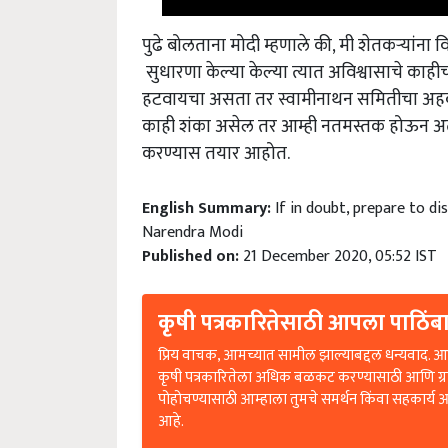
पुढे बोलताना मोदी म्हणाले की, मी शेतकऱ्यांना व
सुधारणा केल्या केल्या त्यात अविश्वासाचे का
हटवायचा असता तर स्वामीनाथन समितीचा अहवाल
काही शंका असेल तर आम्ही नतमस्तक होऊन अत्यंत वि
करण्यास तयार आहोत.
English Summary:
If in doubt, prepare to d
Narendra Modi
Published on:
21 December 2020, 05:52 IST
कृषी पत्रकारितेसाठी आपला पाठिंबा
प्रिय वाचक, आमच्यात सामील झाल्याबद्दल धन्यवाद. आप
कृषी पत्रकारितेला अधिक बळकट करण्यासाठी आणि ग्
पोहोचण्यासाठी आम्हाला तुमचे समर्थन किंवा सहकार्य 
आहे.