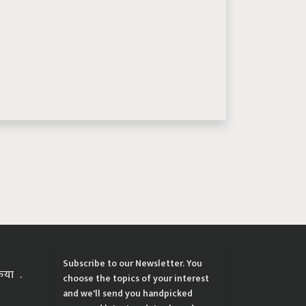
Subscribe to our Newsletter. You
्रिया
choose the topics of your interest
and we'll send you handpicked
news and latest updates based on