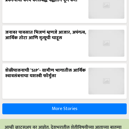
प्रकल्पांची कामे कालबद्ध पद्धतीने पूर्ण करा’
जनावर पावसात भिजणं म्हणजे आजार, अपंगत्व,
आर्थिक तोटा आणि मृत्यूची चाहूल
शेळीपालनाची ‘SIP’- ग्रामीण भागातील आर्थिक
स्वावलंबनाचा यशस्वी फॉर्मुला
More Stories
आम्ही व्हाट्सअप वर आहोत. देशभरातील शेतीविषयीच्या आताच्या बातम्या