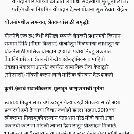
योगदान भरण्याच्या काळात लाभार्थी सदस्याचा मृत्यू झाला तर
पती/पत्नीला नियमित योगदान देऊन योजना सुरु ठेवता येईल.
योजनांमधील समन्वय, शेतकऱ्यांसाठी समृद्धी:
योजनेचे एक लक्षवेधी वैशिष्ट्य म्हणजे शेतकरी प्रधानमंत्री किसान
सन्मान निधि (पीएम-किसान) योजनेतून मिळणाऱ्या लाभातून या
योजनेसाठी मासिक योगदान देण्याचा पर्याय निवडू शकतात.
वैकल्पिकरित्या, शेतकरी केंद्रीय इलेक्ट्रॉनिक्स व माहिती
तंत्रज्ञान मंत्रालया अंतर्गत कार्यरत सामायिक सेवा केंद्राद्वारे
(सीएससी) नोंदणी करुन त्याचे मासिक योगदान देऊ शकतो.
कृषी क्षेत्राचे सशक्तीकरण, मूलभूत आश्वासनाची पूर्तता
स्वातंत्र्य मिळून सत्तर वर्ष उलटून गेल्यावरही शेतकऱ्यांसाठी अशा
प्रकारची हमी देण्याचा विचार कधीही झाला नव्हता. 2019 च्या
लोकसभा निवडणुकीदरम्यान पंतप्रधान नरेंद्र मोदी यांनी अशा
प्रकारची कल्पना मांडली ज्याला देशभरातून प्रोत्साहन मिळाले.
भाजपच्या जाहीरनाम्यात या योजनेचा उल्लेख केला गेला आणि नवीन