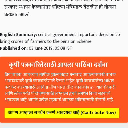
सरकार स्थापन केल्यानंतर पहिल्या मंत्रिमंडळ बैठकीत ही योजना
प्रत्यक्षात आली.
English Summary:
central government Important decision to
bring crores of farmers to the pension Scheme
Published on:
03 June 2019, 05:08 IST
कृषी पत्रकारितेसाठी आपला पाठिंबा दर्शवा
प्रिय वाचक, आमच्यात सामील झाल्याबद्दल धन्यवाद. आपल्यासारखे वाचक
आमच्यासाठी कृषी पत्रकारितेसाठी प्रेरणा आहेत. कृषी पत्रकारितेला अधिक
बळकट करण्यासाठी आणि ग्रामीण भारतातील कानाकोप in्यात शेतकरी
आणि लोकांपर्यंत पोहोचण्यासाठी आम्हाला तुमचे समर्थन किंवा सहकार्य
आवश्यक आहे. आपले प्रत्येक सहकार्य आमच्या भविष्यासाठी मोलाचे आहे.
आपण आम्हाला समर्थन करणे आवश्यक आहे (Contribute Now)