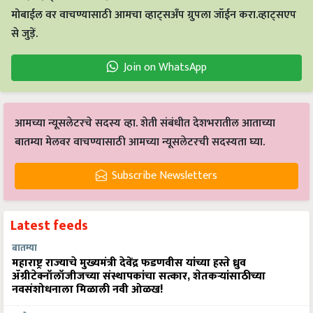
मोबाईल वर वाचण्यासाठी आमचा व्हाट्सअँप ग्रुपला जॉईन करा.व्हाट्सएप
से जुड़ें.
Join on WhatsApp
आमच्या न्यूसलेटरचे सदस्य व्हा. शेती संबंधीत देशभरातील आताच्या
बातम्या मेलवर वाचण्यासाठी आमच्या न्यूसलेटरची सदस्यता घ्या.
Subscribe Newsletters
Latest feeds
बातम्या
महाराष्ट्र राज्याचे मुख्यमंत्री देवेंद्र फडणवीस यांच्या हस्ते ध्रुव
ॲग्रीटेक्नॉलॉजीजच्या संस्थापकांचा सत्कार, शेतकऱ्यांसाठीच्या
नवसंशोधनाला मिळाली नवी ओळख!