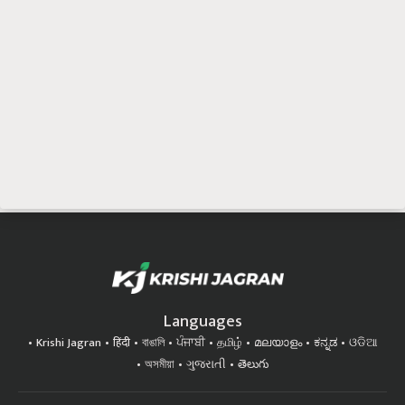
Languages
Krishi Jagran
हिंदी
বাঙালি
ਪੰਜਾਬੀ
தமிழ்
മലയാളം
ಕನ್ನಡ
ଓଡିଆ
অসমীয়া
ગુજરાતી
తెలుగు