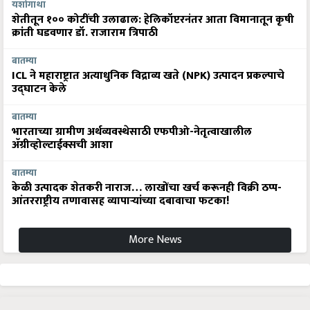
यशोगाथा
शेतीतून १०० कोटींची उलाढाल: हेलिकॉप्टरनंतर आता विमानातून कृषी
क्रांती घडवणार डॉ. राजाराम त्रिपाठी
बातम्या
ICL ने महाराष्ट्रात अत्याधुनिक विद्राव्य खते (NPK) उत्पादन प्रकल्पाचे
उद्घाटन केले
बातम्या
भारताच्या ग्रामीण अर्थव्यवस्थेसाठी एफपीओ-नेतृत्वाखालील
अ‍ॅग्रीव्होल्टाईक्सची आशा
बातम्या
केळी उत्पादक शेतकरी नाराज… लाखोंचा खर्च करूनही विक्री ठप्प-
आंतरराष्ट्रीय तणावासह व्यापाऱ्यांच्या दबावाचा फटका!
More News