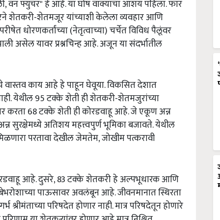
िली, वन फ्युचर" हे आहे. या घोष वाक्याचा आशय पहिला. फार
रकारने शेतकरी-शेतमजूर यांच्याशी केलेला व्यवहार आणि
षेत धोरणकर्तांच्या (नेतृत्वाच्या) चर्चेत विविध पैलूंवर
ाली असेल यावर प्रश्नचिन्ह आहे. अजून या संदर्भातील
चे वास्तव काय आहे हे पाहून घेवूया. विकसित देशात
नाही. येथील 95 टक्के शेती ही शेतकरी-शेतमजुरांच्या
ार करता 68 टक्के शेती ही कोरडवाहू आहे. जे एकूण अन्न
न्न सुरक्षेमध्ये अतिशय महत्त्वपुर्ण भूमिका बजावते. येथील
 मिळणारा परतावा देखील जेमतेम, जोखीम पत्करावी
र कोरडवाहू आहे. दुसरे, 83 टक्के शेतकरी हे अल्पभूधारक आणि
 बेभरोशाच्या पाऊसावर अवलंबून आहे. जीवनमानात स्थिरता
र्भ श्रीमंताच्या परिषदेत होणार नाही. मात्र परिषदेतून होणारे
परिणाम या शेतकऱ्यांवर होणार आहे मात्र निश्चित.