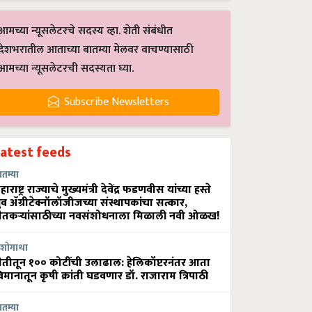
आमच्या न्यूसलेटरचे सदस्य व्हा. शेती संबंधीत
देशभरातील आताच्या बातम्या मेलवर वाचण्यासाठी
आमच्या न्यूसलेटरची सदस्यता घ्या.
Subscribe Newsletters
Latest feeds
ातम्या
हाराष्ट्र राज्याचे मुख्यमंत्री देवेंद्र फडणवीस यांच्या हस्ते
्रुव ॲग्रीटेक्नॉलॉजीजच्या संस्थापकांचा सत्कार,
ेतकऱ्यांसाठीच्या नवसंशोधनाला मिळाली नवी ओळख!
शोगाथा
ेतीतून १०० कोटींची उलाढाल: हेलिकॉप्टरनंतर आता
िमानातून कृषी क्रांती घडवणार डॉ. राजाराम त्रिपाठी
ातम्या