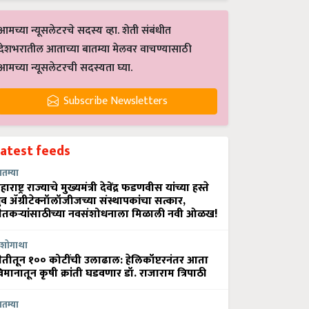
आमच्या न्यूसलेटरचे सदस्य व्हा. शेती संबंधीत
देशभरातील आताच्या बातम्या मेलवर वाचण्यासाठी
आमच्या न्यूसलेटरची सदस्यता घ्या.
Subscribe Newsletters
Latest feeds
ातम्या
हाराष्ट्र राज्याचे मुख्यमंत्री देवेंद्र फडणवीस यांच्या हस्ते
्रुव ॲग्रीटेक्नॉलॉजीजच्या संस्थापकांचा सत्कार,
ेतकऱ्यांसाठीच्या नवसंशोधनाला मिळाली नवी ओळख!
शोगाथा
ेतीतून १०० कोटींची उलाढाल: हेलिकॉप्टरनंतर आता
िमानातून कृषी क्रांती घडवणार डॉ. राजाराम त्रिपाठी
ातम्या