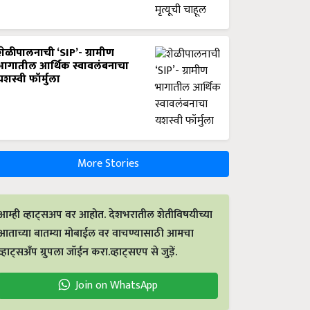
शेळीपालनाची ‘SIP’- ग्रामीण
भागातील आर्थिक स्वावलंबनाचा
यशस्वी फॉर्मुला
More Stories
आम्ही व्हाट्सअप वर आहोत. देशभरातील शेतीविषयीच्या
आताच्या बातम्या मोबाईल वर वाचण्यासाठी आमचा
व्हाट्सअँप ग्रुपला जॉईन करा.व्हाट्सएप से जुड़ें.
Join on WhatsApp