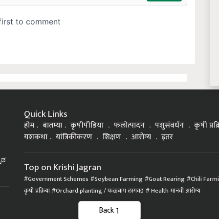
Quick Links
होम
बातम्या
कृषीपीडिया
फलोत्पादन
पशुसंवर्धन
कृषी प्रक
यशकथा
यांत्रिकीकरण
शिक्षण
आरोग्य
इतर
್ನಡ
Top on Krishi Jagran
Government Schemes
Soybean Farming
Goat Rearing
Chili Farm
कृषी प्रक्रिया
Orchard planting / फळबाग लागवड
Health मानवी आरोग्य
Back