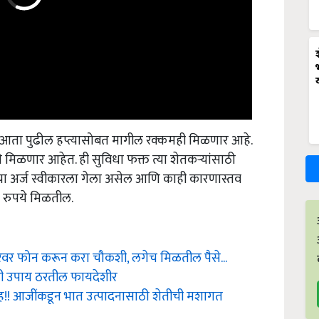
ंना आता पुढील हप्त्यासोबत मागील रक्कमही मिळणार आहे.
मिळणार आहेत. ही सुविधा फक्त त्या शेतकऱ्यांसाठी
मचा अर्ज स्वीकारला गेला असेल आणि काही कारणास्तव
 रुपये मिळतील.
बरवर फोन करून करा चौकशी, लगेच मिळतील पैसे...
ुती उपाय ठरतील फायदेशीर
! आजींकडून भात उत्पादनासाठी शेतीची मशागत