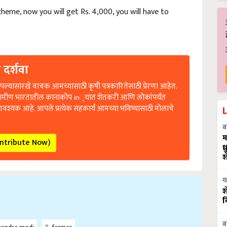
heme, now you will get Rs. 4,000, you will have to
 दर्शवा
ल्यासारखे वाचक आमच्यासाठी कृषी पत्रकारितेसाठी प्रेरणा आहेत.
रामीण भारतातील कानाकोप in्यात शेतकरी आणि लोकांपर्यंत
आवश्यक आहे. आपले प्रत्येक सहकार्य आमच्या भविष्यासाठी मोलाचे
ब
ontribute Now)
म
ध
श
य
श
व
rendra modi
farmar
ब