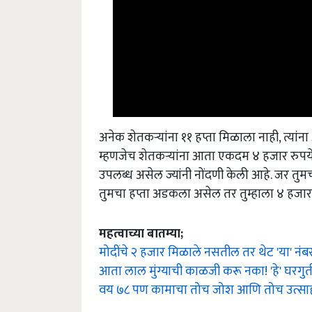
अनेक शेतकऱ्यांना ११ हप्ता मिळाला नाही, त्या
म्हणजेच शेतकऱ्यांना आता एकदम ४ हजार रुपये 
उपलब्ध असेल ज्यांनी नोंदणी केली आहे. जर तु
तुमचा हप्ता अडकला असेल तर तुम्हाला ४ हजार
महत्वाच्या बातम्या;
मोदींचे २ हजार मिळाले नसतील तर थेट 'या' नं
आता लाल मुंग्याची काळजी करू नका! 'हे' घरग
वय ७८ पण कामाचा तोच जोश आणि तोच उत्साह!