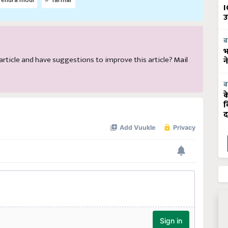
I
उ
ब
भ
s article and have suggestions to improve this article?
Mail
न
ब
क
व
द