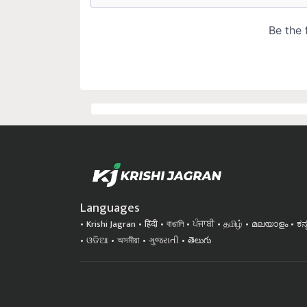
Languages
Krishi Jagran
हिंदी
বাঙালি
ਪੰਜਾਬੀ
தமிழ்
മലയാളം
ಕನ
ଓଡିଆ
অসমীয়া
ગુજરાતી
తెలుగు