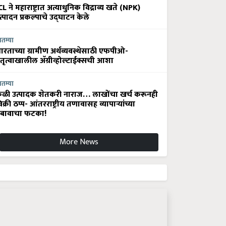
CL ने महाराष्ट्रात अत्याधुनिक विद्राव्य खते (NPK)
त्पादन प्रकल्पाचे उद्घाटन केले
ातम्या
ारताच्या ग्रामीण अर्थव्यवस्थेसाठी एफपीओ-
ेतृत्वाखालील अ‍ॅग्रीव्होल्टाईक्सची आशा
ातम्या
ेळी उत्पादक शेतकरी नाराज… लाखोंचा खर्च करूनही
िक्री ठप्प- आंतरराष्ट्रीय तणावासह व्यापाऱ्यांच्या
बावाचा फटका!
More News