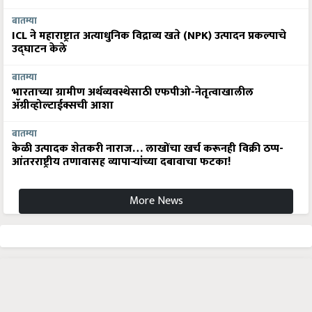
बातम्या
ICL ने महाराष्ट्रात अत्याधुनिक विद्राव्य खते (NPK) उत्पादन प्रकल्पाचे
उद्घाटन केले
बातम्या
भारताच्या ग्रामीण अर्थव्यवस्थेसाठी एफपीओ-नेतृत्वाखालील
अ‍ॅग्रीव्होल्टाईक्सची आशा
बातम्या
केळी उत्पादक शेतकरी नाराज… लाखोंचा खर्च करूनही विक्री ठप्प-
आंतरराष्ट्रीय तणावासह व्यापाऱ्यांच्या दबावाचा फटका!
More News