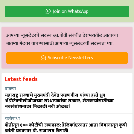
Join on WhatsApp
आमच्या न्यूसलेटरचे सदस्य व्हा. शेती संबंधीत देशभरातील आताच्या
बातम्या मेलवर वाचण्यासाठी आमच्या न्यूसलेटरची सदस्यता घ्या.
Subscribe Newsletters
Latest feeds
बातम्या
महाराष्ट्र राज्याचे मुख्यमंत्री देवेंद्र फडणवीस यांच्या हस्ते ध्रुव
ॲग्रीटेक्नॉलॉजीजच्या संस्थापकांचा सत्कार, शेतकऱ्यांसाठीच्या
नवसंशोधनाला मिळाली नवी ओळख!
यशोगाथा
शेतीतून १०० कोटींची उलाढाल: हेलिकॉप्टरनंतर आता विमानातून कृषी
क्रांती घडवणार डॉ. राजाराम त्रिपाठी