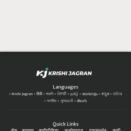
Languages
Krishi Jagran
हिंदी
বাঙালি
ਪੰਜਾਬੀ
தமிழ்
മലയാളം
ಕನ್ನಡ
ଓଡିଆ
অসমীয়া
ગુજરાતી
తెలుగు
Quick Links
होम
बातम्या
कृषीपीडिया
फलोत्पादन
पशुसंवर्धन
कृषी