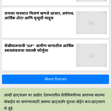
जनावर पावसात भिजणं म्हणजे आजार, अपंगत्व,
आर्थिक तोटा आणि मृत्यूची चाहूल
शेळीपालनाची ‘SIP’- ग्रामीण भागातील आर्थिक
स्वावलंबनाचा यशस्वी फॉर्मुला
More Stories
आम्ही व्हाट्सअप वर आहोत. देशभरातील शेतीविषयीच्या आताच्या बातम्या
मोबाईल वर वाचण्यासाठी आमचा व्हाट्सअँप ग्रुपला जॉईन करा.व्हाट्सएप
से जुड़ें.