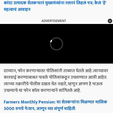
कांदा उत्पादक शेतकऱ्यानं मुख्यमंत्र्यांना रक्तानं लिहलं पत्र; केलं 'हे'
महत्वाचं आवाहन
ADVERTISEMENT
दरम्यान, फोन करणाऱ्याला पोलिसांनी ताब्यात घेतले आहे. त्याच्यावर
कारवाई करण्याबाबत पावले पोलिसांकडून उचलण्यात आली आहेत.
त्याच्या तक्रारीचे पोलीस दखल घेत नव्हते, म्हणून आपण हे पाऊल
उचल्याचे या फोन कॉल करणाऱ्यांने सांगितले आहे.
Farmers Monthly Pension: या शेतकऱ्यांना मिळणार मासिक
3000 रुपये पेन्शन, जाणून घ्या संपूर्ण माहिती