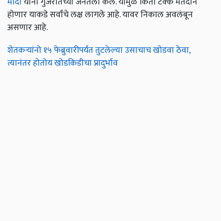
मोदी
यांनी गुजरातच्या जनतेला केले. यामुळे किती टक्के मतदान
होणार याकडे सर्वांचे लक्ष लागले आहे. यावर निकाल अवलंबून
असणार आहे.
शेतकऱ्यांनो १५ फेब्रुवारीपर्यंत तुटलेल्या उसाचाच खोडवा ठेवा,
त्यानंतर होतोय खोडकिडीचा प्रादुर्भाव