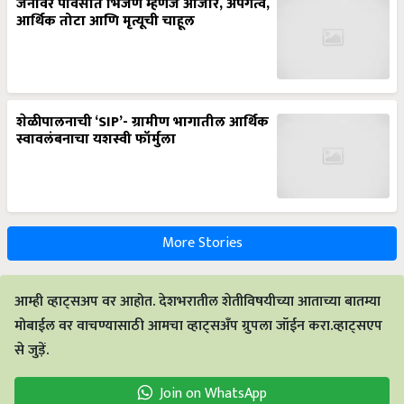
जनावर पावसात भिजणं म्हणजे आजार, अपंगत्व,
आर्थिक तोटा आणि मृत्यूची चाहूल
शेळीपालनाची ‘SIP’- ग्रामीण भागातील आर्थिक
स्वावलंबनाचा यशस्वी फॉर्मुला
More Stories
आम्ही व्हाट्सअप वर आहोत. देशभरातील शेतीविषयीच्या आताच्या बातम्या
मोबाईल वर वाचण्यासाठी आमचा व्हाट्सअँप ग्रुपला जॉईन करा.व्हाट्सएप
से जुड़ें.
Join on WhatsApp