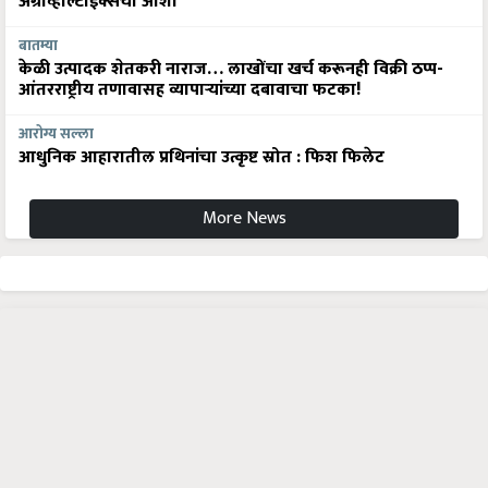
अ‍ॅग्रीव्होल्टाईक्सची आशा
बातम्या
केळी उत्पादक शेतकरी नाराज… लाखोंचा खर्च करूनही विक्री ठप्प-
आंतरराष्ट्रीय तणावासह व्यापाऱ्यांच्या दबावाचा फटका!
आरोग्य सल्ला
आधुनिक आहारातील प्रथिनांचा उत्कृष्ट स्रोत : फिश फिलेट
More News