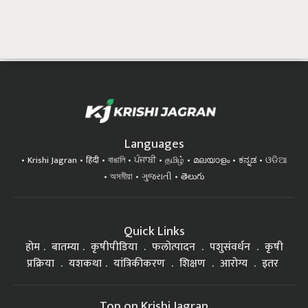
Languages
Krishi Jagran
हिंदी
বাঙালি
ਪੰਜਾਬੀ
தமிழ்
മലയാളം
ಕನ್ನಡ
ଓଡିଆ
অসমীয়া
ગુજરાતી
తెలుగు
Quick Links
होम
बातम्या
कृषीपीडिया
फलोत्पादन
पशुसंवर्धन
कृषी
प्रक्रिया
यशकथा
यांत्रिकीकरण
शिक्षण
आरोग्य
इतर
Top on Krishi Jagran