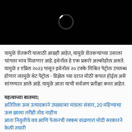
यामुळे शेतकरी यासाठी आग्रही आहेत, यामुळे शेतकऱ्यांच्या उसाला
चांगला भाव मिळणार आहे. इथेनॉल हे एक प्रकारे अल्कोहोल असते.
यामुळे १ एप्रिल २०२३ पासून इथेनॉल २० टक्के मिश्रित पेट्रोल उपलब्ध
होणार त्यामुळे थेट पेट्रोल - डिझेल च्या दरात मोठी कपात होईल असे
सांगण्यात आले आहे. यामुळे आता याची सर्वजण प्रतीक्षा करत आहेत.
महत्वाच्या बातम्या;
अतिरिक्त ऊस उत्पादकाने उघड्यावर मांडला संसार, 20 महिन्याचा
ऊस झाला तरीही तोड नाहीच
आता निवृत्तीचे वय आणि पेन्शनची रक्कम वाढणार! मोदी सरकारने
केली तयारी