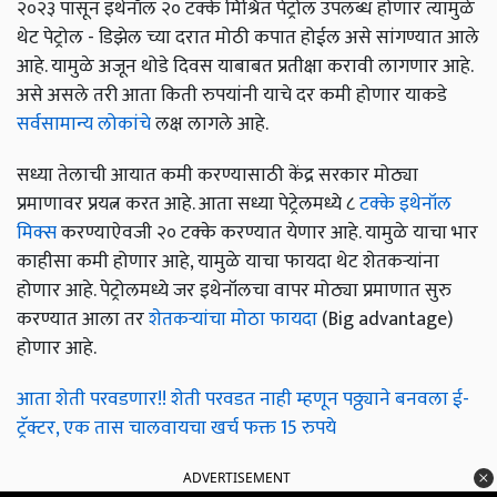
२०२३ पासून इथेनॉल २० टक्के मिश्रित पेट्रोल उपलब्ध होणार त्यामुळे
थेट पेट्रोल - डिझेल च्या दरात मोठी कपात होईल असे सांगण्यात आले
आहे. यामुळे अजून थोडे दिवस याबाबत प्रतीक्षा करावी लागणार आहे.
असे असले तरी आता किती रुपयांनी याचे दर कमी होणार याकडे
सर्वसामान्य लोकांचे
लक्ष लागले आहे.
सध्या तेलाची आयात कमी करण्यासाठी केंद्र सरकार मोठ्या
प्रमाणावर प्रयत्न करत आहे. आता सध्या पेट्रेलमध्ये ८
टक्के इथेनॉल
मिक्स
करण्याऐवजी २० टक्के करण्यात येणार आहे. यामुळे याचा भार
काहीसा कमी होणार आहे, यामुळे याचा फायदा थेट शेतकऱ्यांना
होणार आहे. पेट्रोलमध्ये जर इथेनॉलचा वापर मोठ्या प्रमाणात सुरु
करण्यात आला तर
शेतकऱ्यांचा मोठा फायदा
(Big advantage)
होणार आहे.
आता शेती परवडणार!! शेती परवडत नाही म्हणून पठ्ठ्याने बनवला ई-
ट्रॅक्टर, एक तास चालवायचा खर्च फक्त 15 रुपये
ADVERTISEMENT