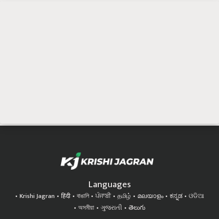
Languages
Krishi Jagran
हिंदी
বাঙালি
ਪੰਜਾਬੀ
தமிழ்
മലയാളം
ಕನ್ನಡ
ଓଡିଆ
অসমীয়া
ગુજરાતી
తెలుగు