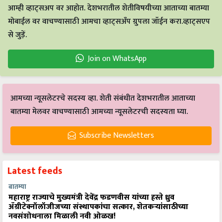
आम्ही व्हाट्सअप वर आहोत. देशभरातील शेतीविषयीच्या आताच्या बातम्या
मोबाईल वर वाचण्यासाठी आमचा व्हाट्सअँप ग्रुपला जॉईन करा.व्हाट्सएप
से जुड़ें.
Join on WhatsApp
आमच्या न्यूसलेटरचे सदस्य व्हा. शेती संबंधीत देशभरातील आताच्या
बातम्या मेलवर वाचण्यासाठी आमच्या न्यूसलेटरची सदस्यता घ्या.
Subscribe Newsletters
Latest feeds
बातम्या
महाराष्ट्र राज्याचे मुख्यमंत्री देवेंद्र फडणवीस यांच्या हस्ते ध्रुव
ॲग्रीटेक्नॉलॉजीजच्या संस्थापकांचा सत्कार, शेतकऱ्यांसाठीच्या
नवसंशोधनाला मिळाली नवी ओळख!