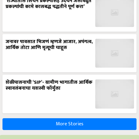
‘राज्यातील सिंचन प्रकल्पासह उदंचन जलविद्युत
प्रकल्पांची कामे कालबद्ध पद्धतीने पूर्ण करा’
जनावर पावसात भिजणं म्हणजे आजार, अपंगत्व,
आर्थिक तोटा आणि मृत्यूची चाहूल
शेळीपालनाची ‘SIP’- ग्रामीण भागातील आर्थिक
स्वावलंबनाचा यशस्वी फॉर्मुला
More Stories