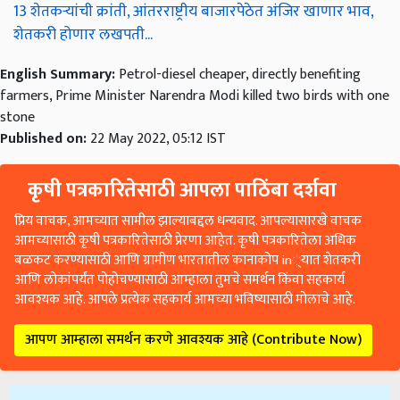
13 शेतकऱ्यांची क्रांती, आंतरराष्ट्रीय बाजारपेठेत अंजिर खाणार भाव,
शेतकरी होणार लखपती...
English Summary:
Petrol-diesel cheaper, directly benefiting
farmers, Prime Minister Narendra Modi killed two birds with one
stone
Published on:
22 May 2022, 05:12 IST
कृषी पत्रकारितेसाठी आपला पाठिंबा दर्शवा
प्रिय वाचक, आमच्यात सामील झाल्याबद्दल धन्यवाद. आपल्यासारखे वाचक
आमच्यासाठी कृषी पत्रकारितेसाठी प्रेरणा आहेत. कृषी पत्रकारितेला अधिक
बळकट करण्यासाठी आणि ग्रामीण भारतातील कानाकोप in्यात शेतकरी
आणि लोकांपर्यंत पोहोचण्यासाठी आम्हाला तुमचे समर्थन किंवा सहकार्य
आवश्यक आहे. आपले प्रत्येक सहकार्य आमच्या भविष्यासाठी मोलाचे आहे.
आपण आम्हाला समर्थन करणे आवश्यक आहे (Contribute Now)