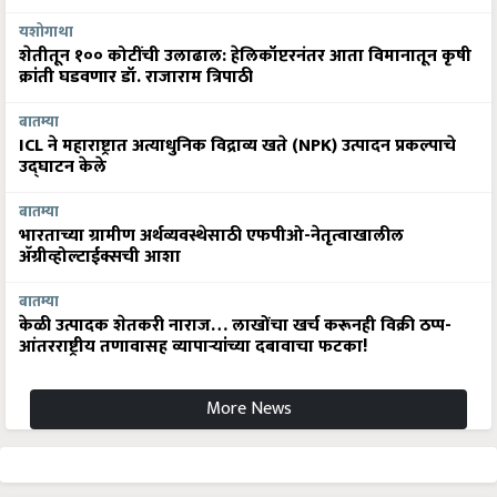
यशोगाथा
शेतीतून १०० कोटींची उलाढाल: हेलिकॉप्टरनंतर आता विमानातून कृषी
क्रांती घडवणार डॉ. राजाराम त्रिपाठी
बातम्या
ICL ने महाराष्ट्रात अत्याधुनिक विद्राव्य खते (NPK) उत्पादन प्रकल्पाचे
उद्घाटन केले
बातम्या
भारताच्या ग्रामीण अर्थव्यवस्थेसाठी एफपीओ-नेतृत्वाखालील
अ‍ॅग्रीव्होल्टाईक्सची आशा
बातम्या
केळी उत्पादक शेतकरी नाराज… लाखोंचा खर्च करूनही विक्री ठप्प-
आंतरराष्ट्रीय तणावासह व्यापाऱ्यांच्या दबावाचा फटका!
More News