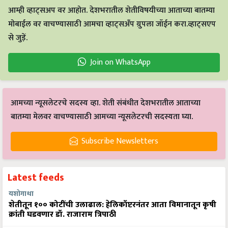
आम्ही व्हाट्सअप वर आहोत. देशभरातील शेतीविषयीच्या आताच्या बातम्या
मोबाईल वर वाचण्यासाठी आमचा व्हाट्सअँप ग्रुपला जॉईन करा.व्हाट्सएप
से जुड़ें.
Join on WhatsApp
आमच्या न्यूसलेटरचे सदस्य व्हा. शेती संबंधीत देशभरातील आताच्या
बातम्या मेलवर वाचण्यासाठी आमच्या न्यूसलेटरची सदस्यता घ्या.
Subscribe Newsletters
Latest feeds
यशोगाथा
शेतीतून १०० कोटींची उलाढाल: हेलिकॉप्टरनंतर आता विमानातून कृषी
क्रांती घडवणार डॉ. राजाराम त्रिपाठी