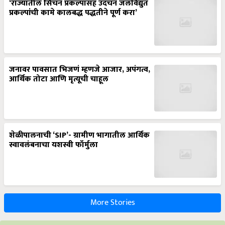
‘राज्यातील सिंचन प्रकल्पासह उदंचन जलविद्युत
प्रकल्पांची कामे कालबद्ध पद्धतीने पूर्ण करा’
जनावर पावसात भिजणं म्हणजे आजार, अपंगत्व,
आर्थिक तोटा आणि मृत्यूची चाहूल
शेळीपालनाची ‘SIP’- ग्रामीण भागातील आर्थिक
स्वावलंबनाचा यशस्वी फॉर्मुला
More Stories