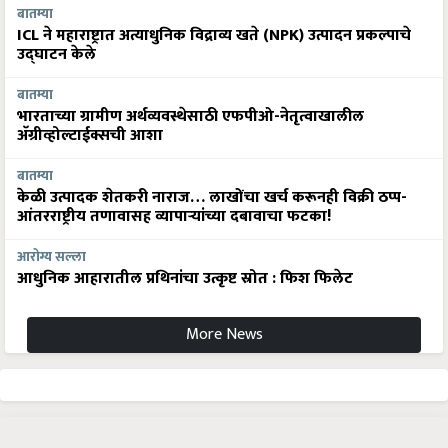
बातम्या
ICL ने महाराष्ट्रात अत्याधुनिक विद्राव्य खते (NPK) उत्पादन प्रकल्पाचे
उद्घाटन केले
बातम्या
भारताच्या ग्रामीण अर्थव्यवस्थेसाठी एफपीओ-नेतृत्वाखालील
अ‍ॅग्रीव्होल्टाईक्सची आशा
बातम्या
केळी उत्पादक शेतकरी नाराज… लाखोंचा खर्च करूनही विक्री ठप्प-
आंतरराष्ट्रीय तणावासह व्यापाऱ्यांच्या दबावाचा फटका!
आरोग्य सल्ला
आधुनिक आहारातील प्रथिनांचा उत्कृष्ट स्रोत : फिश फिलेट
More News