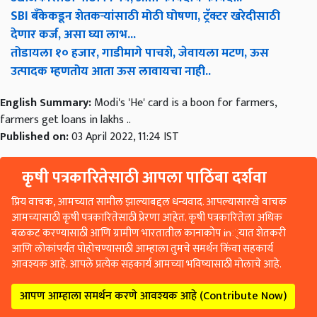
SBI बँकेकडून शेतकऱ्यांसाठी मोठी घोषणा, ट्रॅक्टर खरेदीसाठी
देणार कर्ज, असा घ्या लाभ...
तोडायला १० हजार, गाडीमागे पाचशे, जेवायला मटण, ऊस
उत्पादक म्हणतोय आता ऊस लावायचा नाही..
English Summary:
Modi's 'He' card is a boon for farmers,
farmers get loans in lakhs ..
Published on:
03 April 2022, 11:24 IST
कृषी पत्रकारितेसाठी आपला पाठिंबा दर्शवा
प्रिय वाचक, आमच्यात सामील झाल्याबद्दल धन्यवाद. आपल्यासारखे वाचक
आमच्यासाठी कृषी पत्रकारितेसाठी प्रेरणा आहेत. कृषी पत्रकारितेला अधिक
बळकट करण्यासाठी आणि ग्रामीण भारतातील कानाकोप in्यात शेतकरी
आणि लोकांपर्यंत पोहोचण्यासाठी आम्हाला तुमचे समर्थन किंवा सहकार्य
आवश्यक आहे. आपले प्रत्येक सहकार्य आमच्या भविष्यासाठी मोलाचे आहे.
आपण आम्हाला समर्थन करणे आवश्यक आहे (Contribute Now)