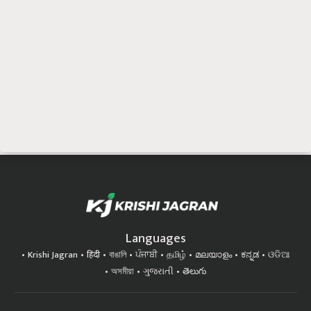
Languages
Krishi Jagran
हिंदी
বাঙালি
ਪੰਜਾਬੀ
தமிழ்
മലയാളം
ಕನ್ನಡ
ଓଡିଆ
অসমীয়া
ગુજરાતી
తెలుగు