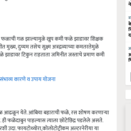
न
ब
क
व
द
दा फळाची गळ झाल्यामुळे खुप कमी फळे झाडावर शिक्षक
ुख्य, दुय्यम तसेच सुक्ष्म अत्रद्रव्याच्या कमतरतेमुळे
आ
े झाडावर टिकुन राहताता जमिनीत जस्ताचे प्रमाण कमी
आ
फ
ी संभाव्य कारणे व उपाय योजना
ळ आढळून येते. आंबिया बहाराची फळे, रस शोषण करणाऱ्या
ही फळेदाबुन पाहल्यास त्याला छोटेछिद्र पडलेले असते.
ुरशी उदा. फायटोथ्योरा,कोलोटोट्रीकम अल्टरनेरीया या