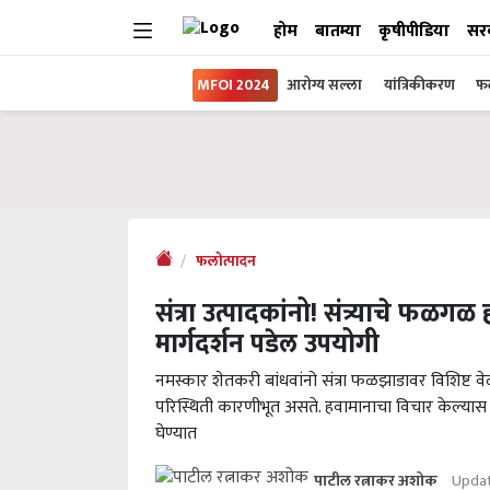
होम
बातम्या
कृषीपीडिया
सर
MFOI 2024
आरोग्य सल्ला
यांत्रिकीकरण
फल
फलोत्पादन
संत्रा उत्पादकांनो! संत्र्याचे फळग
मार्गदर्शन पडेल उपयोगी
नमस्कार शेतकरी बांधवांनो संत्रा फळझाडावर विशिष्ट वे
परिस्थिती कारणीभूत असते. हवामानाचा विचार केल्यास संत
घेण्यात
Updat
पाटील रत्नाकर अशोक