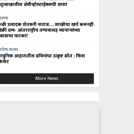
ेतृत्वाखालील अ‍ॅग्रीव्होल्टाईक्सची आशा
ातम्या
ेळी उत्पादक शेतकरी नाराज… लाखोंचा खर्च करूनही
िक्री ठप्प- आंतरराष्ट्रीय तणावासह व्यापाऱ्यांच्या
बावाचा फटका!
रोग्य सल्ला
धुनिक आहारातील प्रथिनांचा उत्कृष्ट स्रोत : फिश
िलेट
More News