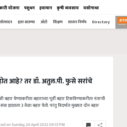
कारी योजना
पशुधन
हवामान
कृषी व्यवसाय
यशोगाथा
ोत्पादन
इतर बातम्या
ऑटो
शिक्षण
शासन निर्णय
Directory
ळ होत आहे? तर डॉ. अतुल.पी. फुसे सरांचे
ळी बहार येण्याकरीता बहाराच्या पूर्वी बहार टिकविण्याकरीता नंतरची
्रा झाडाला 3 वेळा बहार येतो. परंतु विदर्भात मुख्यतः दोन बहार
ed on Sunday, 24 April 2022 09:15 PM