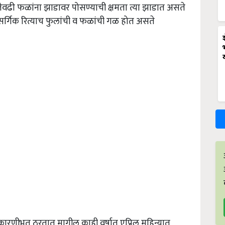
णि जेवढी फळांना झाडावर पोसण्याची क्षमता त्या झाडात असते
ैसर्गिक रित्याच फुलांची व फळांची गळ होत असते
ष्टी कारणीभूत ठरतात मागील काही वर्षात एप्रिल महिन्यात