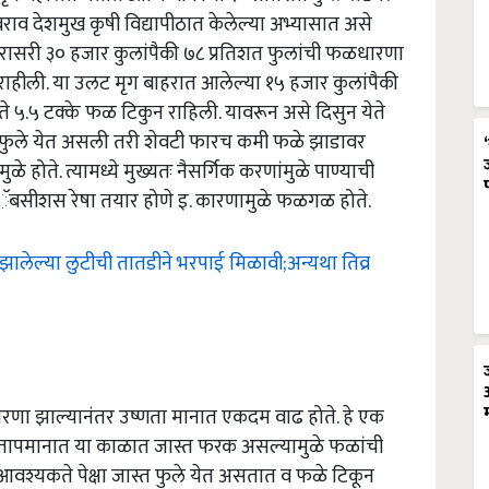
राव देशमुख कृषी विद्यापीठात केलेल्या अभ्यासात असे
ासरी ३० हजार कुलांपैकी ७८ प्रतिशत फुलांची फळधारणा
न राहीली. या उलट मृग बाहरात आलेल्या १५ हजार कुलांपैकी
े ५.५ टक्के फळ टिकुन राहिली. यावरून असे दिसुन येते
्पट फुले येत असली तरी शेवटी फारच कमी फळे झाडावर
े होते. त्यामध्ये मुख्यतः नैसर्गिक करणांमुळे पाण्याची
अॅबसीशस रेषा तयार होणे इ. कारणामुळे फळगळ होते.
ी झालेल्या लुटीची तातडीने भरपाई मिळावी;अन्यथा तिव्र
धारणा झाल्यानंतर उष्णता मानात एकदम वाढ होते. हे एक
्या तापमानात या काळात जास्त फरक असल्यामुळे फळांची
णे आवश्यकते पेक्षा जास्त फुले येत असतात व फळे टिकून