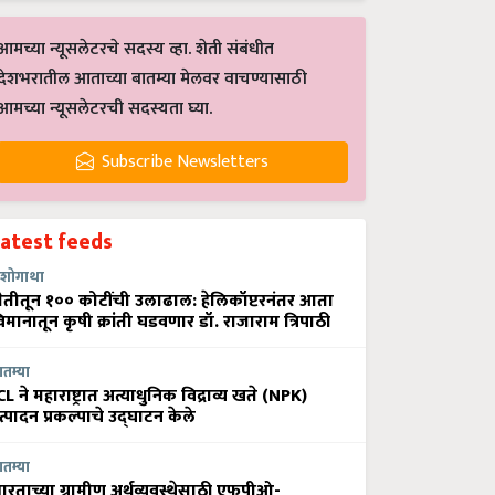
आमच्या न्यूसलेटरचे सदस्य व्हा. शेती संबंधीत
देशभरातील आताच्या बातम्या मेलवर वाचण्यासाठी
आमच्या न्यूसलेटरची सदस्यता घ्या.
Subscribe Newsletters
Latest feeds
शोगाथा
ेतीतून १०० कोटींची उलाढाल: हेलिकॉप्टरनंतर आता
िमानातून कृषी क्रांती घडवणार डॉ. राजाराम त्रिपाठी
ातम्या
CL ने महाराष्ट्रात अत्याधुनिक विद्राव्य खते (NPK)
त्पादन प्रकल्पाचे उद्घाटन केले
ातम्या
ारताच्या ग्रामीण अर्थव्यवस्थेसाठी एफपीओ-