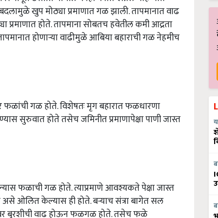
 बदलामुळे खुप मोठ्या प्रमाणात गळ झाली. तापमानात वाढ
ा प्रमाणात होते. तापमाना सोबतच हवेतील कमी आद्रता
यात तापमानात होणाऱ्या वाढीमुळे आबिया बहाराची गळ नेहमीच
 फळांची गळ होते. विशेषतः मृग बहारात फळधारणा
यास सुरुवात होते तसेच जमिनीत प्रमाणापेक्षा पाणी जास्त
य
श
व
ब
I
उ
यास फळाची गळ होते. त्याप्रमाणे आवश्यकते पेक्षा जास्त
 असे ओलित केल्यास ही होते. बऱ्याच संत्रा बागेत सल
ब
यावर बुरशीची वाढ होऊन फळगळ होते. तसेच फळे
भ