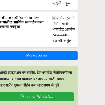
शेळीपालनाची ‘SIP’- ग्रामीण
भागातील आर्थिक स्वावलंबनाचा
यशस्वी फॉर्मुला
More Stories
आम्ही व्हाट्सअप वर आहोत. देशभरातील शेतीविषयीच्या
आताच्या बातम्या मोबाईल वर वाचण्यासाठी आमचा
व्हाट्सअँप ग्रुपला जॉईन करा.व्हाट्सएप से जुड़ें.
Join on WhatsApp