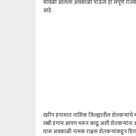
यावेळी आलेला अवकाळी पाऊस हा संपूर्ण राज्
आहे.
खरीप हंगामात नाशिक जिल्ह्यातील शेतकऱ्यांचे
रब्बी हंगाम आपण भरून काढू अशी शेतकर्‍यांना 
घास अवकाळी नामक राक्षस शेतकऱ्यांकडून हिरा