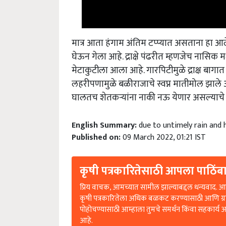
मात्र आता हंगाम अंतिम टप्प्यात असताना हा 
घेऊन गेला आहे. द्राक्षे पंढरीत म्हणजेच नासिक म
मेटाकुटीला आला आहे. गारपिटीमुळे द्राक्ष बागात
लहरीपणामुळे बळीराजाचे स्वप्न मातीमोल झाले 
घालतच शेतकऱ्यांना नाकी नऊ येणार असल्याचे
English Summary:
due to untimely rain and 
Published on:
09 March 2022, 01:21 IST
कृषी पत्रकारितेसाठी आपला पाठिंबा
प्रिय वाचक, आमच्यात सामील झाल्याबद्दल धन्यवाद. आप
कृषी पत्रकारितेला अधिक बळकट करण्यासाठी आणि ग्
पोहोचण्यासाठी आम्हाला तुमचे समर्थन किंवा सहकार्य 
आहे.