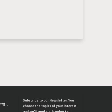
Subscribe to our Newsletter. You
्रिया
choose the topics of your interest
and we'll send you handpicked