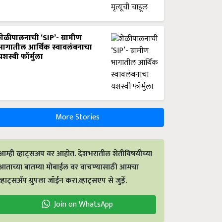
शेळीपालनाची ‘SIP’- ग्रामीण
भागातील आर्थिक स्वावलंबनाचा
यशस्वी फॉर्मुला
More Stories
आम्ही व्हाट्सअप वर आहोत. देशभरातील शेतीविषयीच्या
आताच्या बातम्या मोबाईल वर वाचण्यासाठी आमचा
व्हाट्सअँप ग्रुपला जॉईन करा.व्हाट्सएप से जुड़ें.
Join on WhatsApp