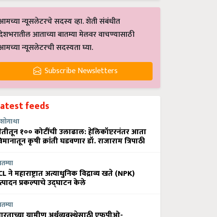
आमच्या न्यूसलेटरचे सदस्य व्हा. शेती संबंधीत
देशभरातील आताच्या बातम्या मेलवर वाचण्यासाठी
आमच्या न्यूसलेटरची सदस्यता घ्या.
Subscribe Newsletters
Latest feeds
शोगाथा
ेतीतून १०० कोटींची उलाढाल: हेलिकॉप्टरनंतर आता
िमानातून कृषी क्रांती घडवणार डॉ. राजाराम त्रिपाठी
ातम्या
CL ने महाराष्ट्रात अत्याधुनिक विद्राव्य खते (NPK)
त्पादन प्रकल्पाचे उद्घाटन केले
ातम्या
ारताच्या ग्रामीण अर्थव्यवस्थेसाठी एफपीओ-