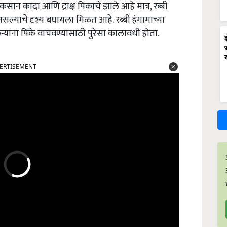
ान कांदा आणि द्राक्ष पिकाचे झाले आहे मात्र, रब्बी
े असल्याचे दृश्य बघायला मिळत आहे.
रब्बी हंगामाच्या
यांना पिके वाचवण्यासाठी पुरेसा कालावधी होता.
ERTISEMENT