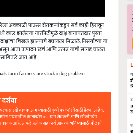
आलेला अवकाळी पाऊस शेतकऱ्यांकडून सर्व काही हिरावून
ध्ये काल झालेल्या गारपिटीमुळे द्राक्ष बागायतदार पुरता
 द्राक्षाचा चिखल झाल्याचे बघायला मिळाले. निसर्गाच्या या
असून आता उत्पादन खर्च आणि उत्पन्न यांची सांगड घालत
 सांगितले जात आहे.
hailstorm farmers are stuck in big problem
य
श
व
 दर्शवा
ब
I
ल्यासारखे वाचक आमच्यासाठी कृषी पत्रकारितेसाठी प्रेरणा आहेत.
उ
रामीण भारतातील कानाकोप in्यात शेतकरी आणि लोकांपर्यंत
आवश्यक आहे. आपले प्रत्येक सहकार्य आमच्या भविष्यासाठी मोलाचे
ब
भ