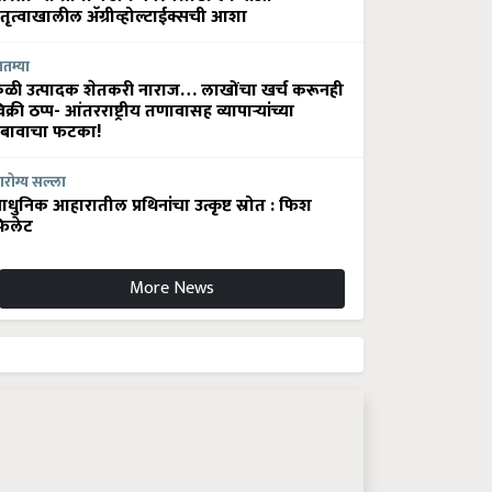
ेतृत्वाखालील अ‍ॅग्रीव्होल्टाईक्सची आशा
ातम्या
ेळी उत्पादक शेतकरी नाराज… लाखोंचा खर्च करूनही
िक्री ठप्प- आंतरराष्ट्रीय तणावासह व्यापाऱ्यांच्या
बावाचा फटका!
रोग्य सल्ला
धुनिक आहारातील प्रथिनांचा उत्कृष्ट स्रोत : फिश
िलेट
More News