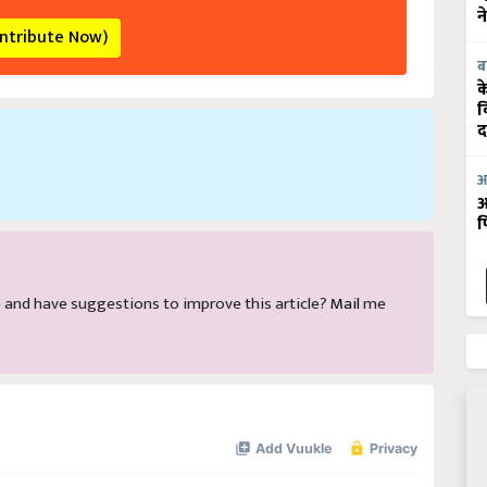
न
ontribute Now)
ब
क
व
द
आ
आ
फ
cle and have suggestions to improve this article?
Mail
me