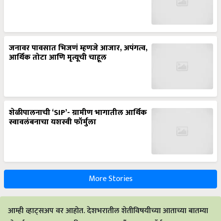
जनावर पावसात भिजणं म्हणजे आजार, अपंगत्व,
आर्थिक तोटा आणि मृत्यूची चाहूल
शेळीपालनाची ‘SIP’- ग्रामीण भागातील आर्थिक
स्वावलंबनाचा यशस्वी फॉर्मुला
More Stories
आम्ही व्हाट्सअप वर आहोत. देशभरातील शेतीविषयीच्या आताच्या बातम्या