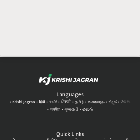
Languages
Krishi Jagran
हिंदी
বাঙালি
ਪੰਜਾਬੀ
தமிழ்
മലയാളം
ಕನ್ನಡ
ଓଡିଆ
অসমীয়া
ગુજરાતી
తెలుగు
Quick Links