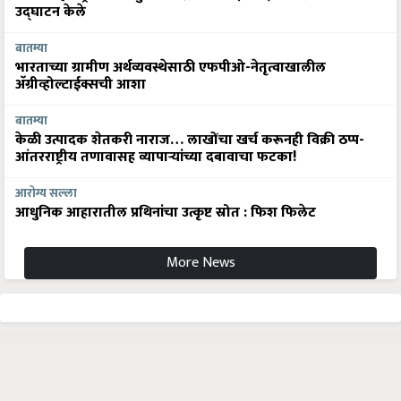
उद्घाटन केले
बातम्या
भारताच्या ग्रामीण अर्थव्यवस्थेसाठी एफपीओ-नेतृत्वाखालील
अ‍ॅग्रीव्होल्टाईक्सची आशा
बातम्या
केळी उत्पादक शेतकरी नाराज… लाखोंचा खर्च करूनही विक्री ठप्प-
आंतरराष्ट्रीय तणावासह व्यापाऱ्यांच्या दबावाचा फटका!
आरोग्य सल्ला
आधुनिक आहारातील प्रथिनांचा उत्कृष्ट स्रोत : फिश फिलेट
More News