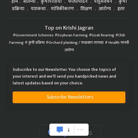
होम
बातम्या
कृषीपीडिया
फलोत्पादन
पशुसंवर्धन
कृषी
प्रक्रिया
यशकथा
यांत्रिकीकरण
शिक्षण
आरोग्य
इतर
Top on Krishi Jagran
Government Schemes
Soybean Farming
Goat Rearing
Chili
Farming
कृषी प्रक्रिया
Orchard planting / फळबाग लागवड
Health मानवी
आरोग्य
Subscribe to our Newsletter. You choose the topics of
your interest and we'll send you handpicked news and
latest updates based on your choice.
Subscribe Newsletters