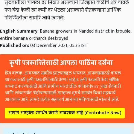
सुरुवातीला चांगला दर मिळत असल्याने जिल्ह्यात केळीचे क्षेत्र वाढले
पण यंदा केळी ला कमी दर भेटला असल्याने शेतकऱ्याना आर्थिक
परिस्थितीला सामोरे जावे लागले.
English Summary:
Banana growers in Nanded district in trouble,
entire banana orchards destroyed
Published on:
03 December 2021, 05:35 IST
कृषी पत्रकारितेसाठी आपला पाठिंबा दर्शवा
प्रिय वाचक, आमच्यात सामील झाल्याबद्दल धन्यवाद. आपल्यासारखे वाचक
आमच्यासाठी कृषी पत्रकारितेसाठी प्रेरणा आहेत. कृषी पत्रकारितेला अधिक
बळकट करण्यासाठी आणि ग्रामीण भारतातील कानाकोप in्यात शेतकरी
आणि लोकांपर्यंत पोहोचण्यासाठी आम्हाला तुमचे समर्थन किंवा सहकार्य
आवश्यक आहे. आपले प्रत्येक सहकार्य आमच्या भविष्यासाठी मोलाचे आहे.
आपण आम्हाला समर्थन करणे आवश्यक आहे (Contribute Now)