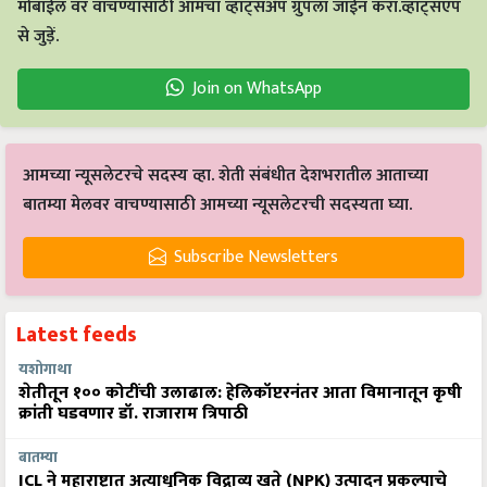
मोबाईल वर वाचण्यासाठी आमचा व्हाट्सअँप ग्रुपला जॉईन करा.व्हाट्सएप
से जुड़ें.
Join on WhatsApp
आमच्या न्यूसलेटरचे सदस्य व्हा. शेती संबंधीत देशभरातील आताच्या
बातम्या मेलवर वाचण्यासाठी आमच्या न्यूसलेटरची सदस्यता घ्या.
Subscribe Newsletters
Latest feeds
यशोगाथा
शेतीतून १०० कोटींची उलाढाल: हेलिकॉप्टरनंतर आता विमानातून कृषी
क्रांती घडवणार डॉ. राजाराम त्रिपाठी
बातम्या
ICL ने महाराष्ट्रात अत्याधुनिक विद्राव्य खते (NPK) उत्पादन प्रकल्पाचे