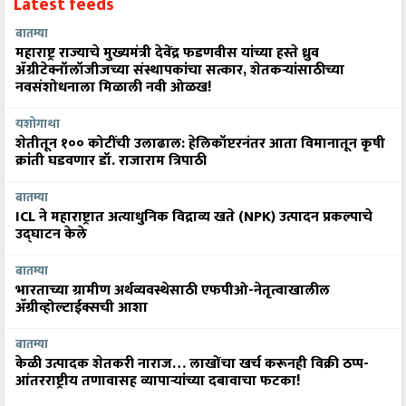
Latest feeds
बातम्या
महाराष्ट्र राज्याचे मुख्यमंत्री देवेंद्र फडणवीस यांच्या हस्ते ध्रुव
ॲग्रीटेक्नॉलॉजीजच्या संस्थापकांचा सत्कार, शेतकऱ्यांसाठीच्या
नवसंशोधनाला मिळाली नवी ओळख!
यशोगाथा
शेतीतून १०० कोटींची उलाढाल: हेलिकॉप्टरनंतर आता विमानातून कृषी
क्रांती घडवणार डॉ. राजाराम त्रिपाठी
बातम्या
ICL ने महाराष्ट्रात अत्याधुनिक विद्राव्य खते (NPK) उत्पादन प्रकल्पाचे
उद्घाटन केले
बातम्या
भारताच्या ग्रामीण अर्थव्यवस्थेसाठी एफपीओ-नेतृत्वाखालील
अ‍ॅग्रीव्होल्टाईक्सची आशा
बातम्या
केळी उत्पादक शेतकरी नाराज… लाखोंचा खर्च करूनही विक्री ठप्प-
आंतरराष्ट्रीय तणावासह व्यापाऱ्यांच्या दबावाचा फटका!