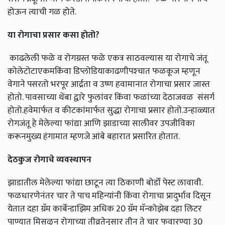
होऊन त्याची गळ होते.
या रोगाचा प्रसार कसा होतो?
काढलेली फळे व रोगग्रस्त फळे एकत्र साठवल्यास या रोगाचे जंतू
कोलेटोटाएकमकिंवा डिप्लोडियाकाढणीपश्‍चात फळकूज म्हणून
वेगाने पसरतो भरपूर आर्द्रता व उष्ण हवामानात रोगाचा प्रसार जास्त
होतो. पावसाच्या थेंबा द्वारे फुलांवर किंवा फळांच्या देठाजवळ संसर्ग
होतो.हवेमार्फत व कीटकांमार्फत सुद्धा रोगाचा प्रसार होतो.उन्हाळ्यात
रोगजंतू हे मेलेल्या फांद्या आणि झाडाच्या सालीवर उपजीविका
करूनमुख्य हंगामात म्हणजे आंबे बहारात प्रसारित होतात.
देठकुज रोगाचे व्यवस्थापन
झाडातील मेलेल्या फांद्या छाटून त्या ठिकाणी बोर्डो पेस्ट लावावी.
फळधारणेनंतर चार ते पाच महिन्यांनी किंवा रोगाचा प्रादुर्भाव दिसून
येतात दहा ग्रॅम कार्बेन्डाझिम अधिक 20 ग्रॅम मॅन्कोझेब दहा लिटर
पाण्यात मिसळून रोगाच्या तीव्रतेनुसार तीन ते चार फवारण्या 30