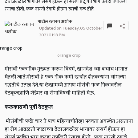
देठाजवळील भागावर संसर्ग होऊन हा संसर्ग प्रदूषित भाग करडा तपकिरी
रंगाचा होतो. फळ नारंगी रंगाचे होऊन त्याची गळ होते.
पाटील रत्नाकर अशोक
Updated on Tuesday, 05 October
2021 01:18 PM
orange crop
मोसंबी फळपीक मुख्यतः करून विदर्भ, खानदेश च्या बऱ्याच भागात
घेतली जाते.मोसंबी हे फळ पीक कमी खर्चात शेतकऱ्यांना चांगल्या
पद्धतीचे उत्पन्न देते.या लेखामध्ये आपण मोसंबी फळ पिकावरील
देठकूजआणि शेंडेमर या रोगाविषयी माहिती घेऊ.
फळकाढणी पूर्वी देठकुज
मोसंबीची फळे चार ते पाच महिन्याचीतेव्हा पक्वता अवस्थेत असताना
हा रोग आढळतो.फळाच्या देठाजवळील भागावर संसर्ग होऊन हा
संसर्ग प्रदूषित भाग करडा तपकिरी रंगाचा होतो. फळ नारंगी रंगाचे