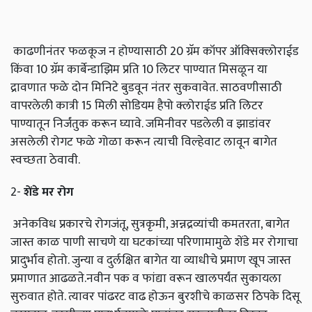
काढणीनंतर फळकूज न होण्यासाठी 20 ग्रॅम कॉपर ऑक्‍सिक्‍लोराईड
किंवा 10 ग्रॅम कार्बेन्डाझिम प्रति 10 लिटर पाण्यात मिसळून या
द्रावणात फळे दोन मिनिटे बुडवून नंतर सुकवावेत. साठवणीसाठी
वापरलेली कात्री 15 मिली सोडियम हैपो क्लोराईड प्रति लिटर
पाण्यातून निर्जंतुक करून घ्यावे. जमिनीवर पडलेली व झाडांवर
असलेली रोगट फळे गोळा करून त्याची विल्हेवाट लावून बागेत
स्वच्छता ठेवावी.
2-
शेंडे मर रोग
अनेकविध प्रकारचे रोगजंतू, सुत्रकृमी, अन्नद्रव्यांची कमतरता, बागेत
जास्त काळ पाणी साचणे या घटकांच्या परिणामामुळे शेंडे मर रोगाचा
प्रादुर्भाव होतो. जुन्या व दुर्लक्षित बागेत या व्याधीचे प्रमाण खूप जास्त
प्रमाणात आढळते.नवीन पक व फांद्या वरून खालपर्यंत सुकायला
सुरुवात होते. त्यावर पांढरट वाढ होऊन बुरशीचे काळसर ठिपके दिसू