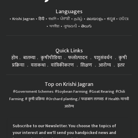
Languages
Krishi Jagran
हिंदी
বাঙালি
ਪੰਜਾਬੀ
தமிழ்
മലയാളം
ಕನ್ನಡ
ଓଡିଆ
অসমীয়া
ગુજરાતી
తెలుగు
Quick Links
होम
बातम्या
कृषीपीडिया
फलोत्पादन
पशुसंवर्धन
कृषी
प्रक्रिया
यशकथा
यांत्रिकीकरण
शिक्षण
आरोग्य
इतर
Top on Krishi Jagran
Government Schemes
Soybean Farming
Goat Rearing
Chili
Farming
कृषी प्रक्रिया
Orchard planting / फळबाग लागवड
Health मानवी
आरोग्य
Subscribe to our Newsletter. You choose the topics of
your interest and we'll send you handpicked news and