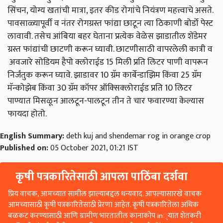
सिंचन, योग्य खतांची मात्रा, इतर कीड रोगांचे नियंत्रण महत्त्वाचे असते.
पावसाळ्यापूर्वी व नंतर रोगग्रस्त फांद्या छाटून त्या ठिकाणी बोर्डो पेस्ट
लावावी. तसेच आंबिया बहर घेताना प्रत्येक वेळेस झाडातील शेंडेमर
ग्रस्त फांद्यांची छाटणी करून घ्यावी. छाटणीसाठी वापरलेली कात्री व
अवजारे सोडियम हैपो क्लोराईड 15 मिली प्रति लिटर पाणी वापरून
निर्जंतुक करून घ्यावे. झाडावर 10 ग्रॅम कार्बेन्डाझिम किंवा 25 ग्रॅम
मॅन्कोझेब किंवा 30 ग्रॅम कॉपर ऑक्‍सिक्‍लोराईड प्रति 10 लिटर
पाण्यात मिसळून आलटून-पालटून तीन ते चार फवारण्या केल्यास
फायदा होतो.
English Summary:
deth kuj and shendemar rog in orange crop
Published on:
05 October 2021, 01:21 IST
कृषी पत्रकारितेसाठी आपला पाठिंबा दर्शवा
प्रिय वाचक, आमच्यात सामील झाल्याबद्दल धन्यवाद. आपल्यासारखे वाचक
आमच्यासाठी कृषी पत्रकारितेसाठी प्रेरणा आहेत. कृषी पत्रकारितेला अधिक
बळकट करण्यासाठी आणि ग्रामीण भारतातील कानाकोप in्यात शेतकरी