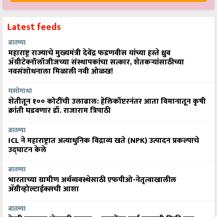
Latest feeds
बातम्या
महाराष्ट्र राज्याचे मुख्यमंत्री देवेंद्र फडणवीस यांच्या हस्ते ध्रुव
ॲग्रीटेक्नॉलॉजीजच्या संस्थापकांचा सत्कार, शेतकऱ्यांसाठीच्या
नवसंशोधनाला मिळाली नवी ओळख!
यशोगाथा
शेतीतून १०० कोटींची उलाढाल: हेलिकॉप्टरनंतर आता विमानातून कृषी
क्रांती घडवणार डॉ. राजाराम त्रिपाठी
बातम्या
ICL ने महाराष्ट्रात अत्याधुनिक विद्राव्य खते (NPK) उत्पादन प्रकल्पाचे
उद्घाटन केले
बातम्या
भारताच्या ग्रामीण अर्थव्यवस्थेसाठी एफपीओ-नेतृत्वाखालील
अ‍ॅग्रीव्होल्टाईक्सची आशा
बातम्या