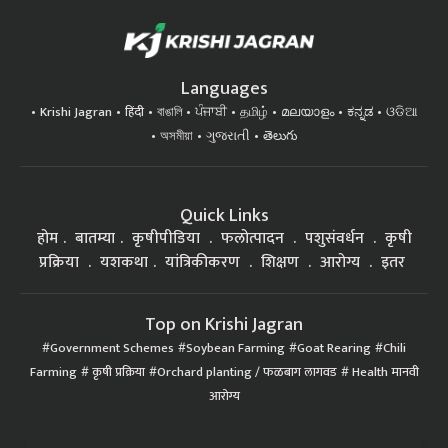
Languages
Krishi Jagran
हिंदी
বাঙালি
ਪੰਜਾਬੀ
தமிழ்
മലയാളം
ಕನ್ನಡ
ଓଡିଆ
অসমীয়া
ગુજરાતી
తెలుగు
Quick Links
होम
बातम्या
कृषीपीडिया
फलोत्पादन
पशुसंवर्धन
कृषी
प्रक्रिया
यशकथा
यांत्रिकीकरण
शिक्षण
आरोग्य
इतर
Top on Krishi Jagran
Government Schemes
Soybean Farming
Goat Rearing
Chili
Farming
कृषी प्रक्रिया
Orchard planting / फळबाग लागवड
Health मानवी
आरोग्य