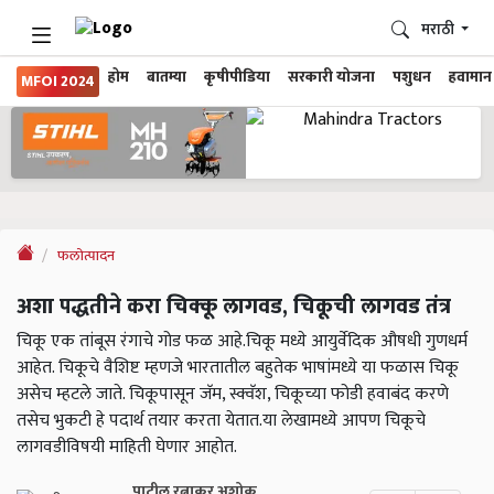
मराठी
होम
बातम्या
कृषीपीडिया
सरकारी योजना
पशुधन
हवामान
MFOI 2024
फलोत्पादन
अशा पद्धतीने करा चिक्कू लागवड, चिकूची लागवड तंत्र
चिकू एक तांबूस रंगाचे गोड फळ आहे.चिकू मध्ये आयुर्वेदिक औषधी गुणधर्म
आहेत. चिकूचे वैशिष्ट म्हणजे भारतातील बहुतेक भाषांमध्ये या फळास चिकू
असेच म्हटले जाते. चिकूपासून जॅम, स्क्वॅश, चिकूच्या फोडी हवाबंद करणे
तसेच भुकटी हे पदार्थ तयार करता येतात.या लेखामध्ये आपण चिकूचे
लागवडीविषयी माहिती घेणार आहोत.
पाटील रत्नाकर अशोक