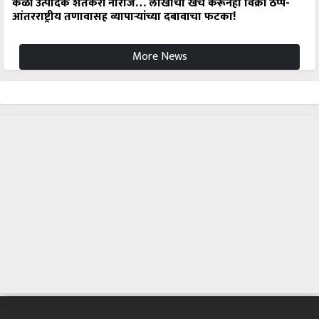
केळी उत्पादक शेतकरी नाराज… लाखोंचा खर्च करूनही विक्री ठप्प-
आंतरराष्ट्रीय तणावासह व्यापाऱ्यांच्या दबावाचा फटका!
More News