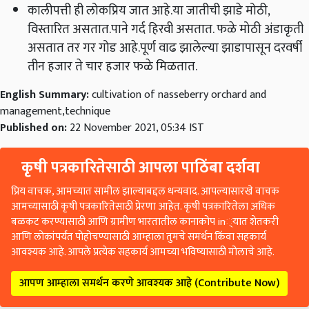
कालीपत्ती ही लोकप्रिय जात आहे.या जातीची झाडे मोठी,
विस्तारित असतात.पाने गर्द हिरवी असतात. फळे मोठी अंडाकृती
असतात तर गर गोड आहे.पूर्ण वाढ झालेल्या झाडापासून दरवर्षी
तीन हजार ते चार हजार फळे मिळतात.
English Summary:
cultivation of nasseberry orchard and
management,technique
Published on:
22 November 2021, 05:34 IST
कृषी पत्रकारितेसाठी आपला पाठिंबा दर्शवा
प्रिय वाचक, आमच्यात सामील झाल्याबद्दल धन्यवाद. आपल्यासारखे वाचक
आमच्यासाठी कृषी पत्रकारितेसाठी प्रेरणा आहेत. कृषी पत्रकारितेला अधिक
बळकट करण्यासाठी आणि ग्रामीण भारतातील कानाकोप in्यात शेतकरी
आणि लोकांपर्यंत पोहोचण्यासाठी आम्हाला तुमचे समर्थन किंवा सहकार्य
आवश्यक आहे. आपले प्रत्येक सहकार्य आमच्या भविष्यासाठी मोलाचे आहे.
आपण आम्हाला समर्थन करणे आवश्यक आहे (Contribute Now)