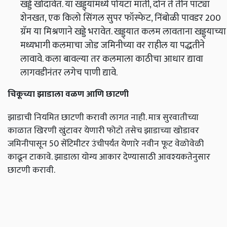
खड्डे खोदावेत. या खड्ड्यांमध्ये पोयटा माती, दोन ते तीन पाट्या
शेनखत, एक किलो सिंगल सुपर फॉस्फेट, निंबोळी पावडर 200
ग्रॅम या मिश्रणाने खड्डे भरावेत. खड्ड्यात कलम लावताना खड्ड्याच्या
मध्यभागी कलमाचा जोड जमिनीच्या वर राहील या पद्धतीने
लावावे. कला बावल्या तर कलमाला काठीचा आधार द्यावा
लागवडीनंतर लगेच पाणी द्यावे.
चिकूच्या झाडाला वळण आणि छाटणी
झाडाची नियमित छाटणी करावी लागत नाही. मात्र सुरवातीच्या
काळात खिरणी खुंटावर येणारी फोटो तसेच झाडाच्या खोडावर
जमिनीपासून 50 सेंटिमीटर उंचीपर्यंत येणारे नवीन फूट वेळोवेळी
काढून टाकावे. झाडाला योग्य आकार देण्यासाठी आवश्‍यकतेनुसार
छाटणी करावी.