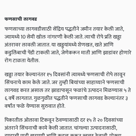
फणसाची लागवड
फणसाच्या लागवडीसाठी सेंद्रिय पद्धतीने जमीन तयार केली जाते,
ज्यामध्ये 10 सेमी खोल नांगरणी केली जाते. त्याची रोपे प्रति खड्डा
अंतरावर लावली जातात. या खड्ड्यांमध्ये शेणखत, खते आणि
कडुलिंबाची पेंडी टाकली जाते, जेणेकरून माती आणि झाडांवर होणारे
रोग टाळता येतील.
खड्डा तयार केल्यानंतर १५ दिवसांनी त्यामध्ये फणसाची रोपे लावून
सिंचनाचे काम केले जाते. जर तुम्ही बियांच्या साहाय्याने फणसाची
लागवड करत असाल तर झाडापासून फळांचे उत्पादन मिळण्यास ५ ते
६ वर्षे लागतात. गुळगुळीत पद्धतीने फणसाची लागवड केल्यानंतर ३
वर्षांत फळे येण्यास सुरुवात होते.
पिकातील ओलावा टिकवून ठेवण्यासाठी दर १५ ते २० दिवसांच्या
अंतराने सिंचनाची कामे केली जातात. चांगल्या उत्पादनासाठी,
झाडाची पाटी खुरपणी आणि कुदळ करून स्वच्छ ठेवावी. मोठ्या