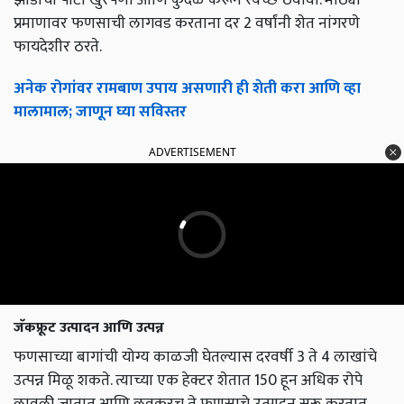
प्रमाणावर फणसाची लागवड करताना दर 2 वर्षांनी शेत नांगरणे
फायदेशीर ठरते.
अनेक रोगांवर रामबाण उपाय असणारी ही शेती करा आणि व्हा
मालामाल; जाणून घ्या सविस्तर
ADVERTISEMENT
जॅकफ्रूट उत्पादन आणि उत्पन्न
फणसाच्या बागांची योग्य काळजी घेतल्यास दरवर्षी 3 ते 4 लाखांचे
उत्पन्न मिळू शकते. त्याच्या एक हेक्टर शेतात 150 हून अधिक रोपे
लावली जातात आणि लवकरच ते फणसाचे उत्पादन सुरू करतात.