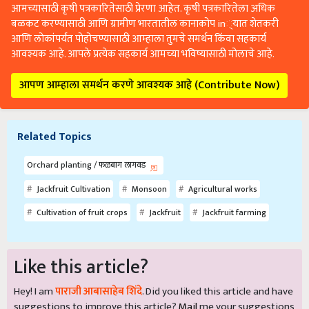
आमच्यासाठी कृषी पत्रकारितेसाठी प्रेरणा आहेत. कृषी पत्रकारितेला अधिक
बळकट करण्यासाठी आणि ग्रामीण भारतातील कानाकोप in्यात शेतकरी
आणि लोकांपर्यंत पोहोचण्यासाठी आम्हाला तुमचे समर्थन किंवा सहकार्य
आवश्यक आहे. आपले प्रत्येक सहकार्य आमच्या भविष्यासाठी मोलाचे आहे.
आपण आम्हाला समर्थन करणे आवश्यक आहे (Contribute Now)
Related Topics
Orchard planting / फळबाग लागवड
Jackfruit Cultivation
Monsoon
Agricultural works
Cultivation of fruit crops
Jackfruit
Jackfruit farming
Like this article?
Hey! I am
पाराजी आबासाहेब शिंदे
. Did you liked this article and have
suggestions to improve this article?
Mail
me your suggestions