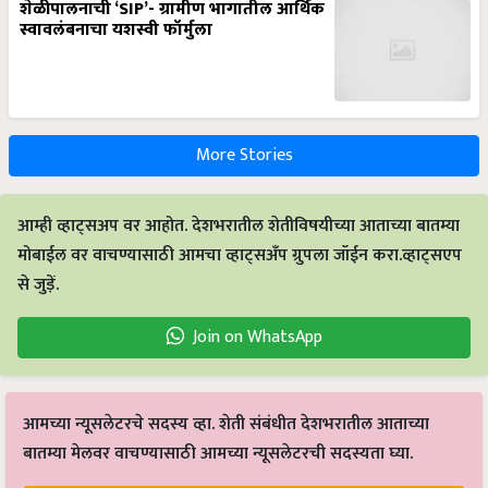
शेळीपालनाची ‘SIP’- ग्रामीण भागातील आर्थिक
स्वावलंबनाचा यशस्वी फॉर्मुला
More Stories
आम्ही व्हाट्सअप वर आहोत. देशभरातील शेतीविषयीच्या आताच्या बातम्या
मोबाईल वर वाचण्यासाठी आमचा व्हाट्सअँप ग्रुपला जॉईन करा.व्हाट्सएप
से जुड़ें.
Join on WhatsApp
आमच्या न्यूसलेटरचे सदस्य व्हा. शेती संबंधीत देशभरातील आताच्या
बातम्या मेलवर वाचण्यासाठी आमच्या न्यूसलेटरची सदस्यता घ्या.