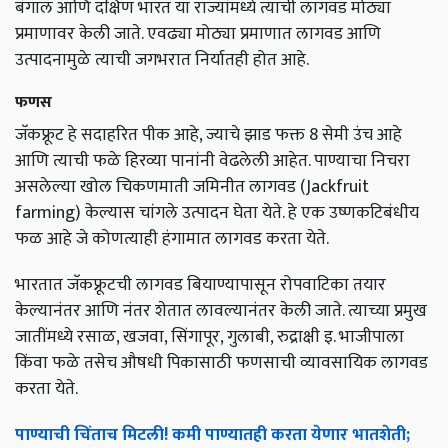
बंगाल आणि दक्षिण भारत या राज्यांमध्ये त्याची लागवड मोठ्या
प्रमाणावर केली जाते. एवढ्या मोठ्या प्रमाणात लागवड आणि
उत्पादनामुळे त्याची जगभरात निर्यातही होत आहे.
फणस
जॅकफ्रूट हे सदाहरित पीक आहे, ज्याचे झाड फक्त 8 सेमी उंच आहे
आणि त्याची फळे हिरव्या पानांनी वेढलेली आहेत. पाण्याचा निचरा
असलेल्या खोल चिकणमाती जमिनीत लागवड (Jackfruit
farming) केल्यास चांगले उत्पादन घेता येते. हे एक उष्णकटिबंधीय
फळ आहे जे कोणत्याही हंगामात लागवड करता येते.
भारतात जॅकफ्रूटची लागवड बियाण्यापासून रोपवाटिका तयार
केल्यानंतर आणि नंतर शेतात लावल्यानंतर केली जाते. त्याच्या प्रमुख
जातींमध्ये रसाळ, खजवा, सिंगापूर, गुलाबी, रुद्राक्षी इ. भाजीपाला
किंवा फळे तसेच औषधी पिकासाठी फणसाची व्यावसायिक लागवड
करता येते.
पाण्याची चिंताच मिटली! कमी पाण्यातही करता येणार भातशेती;