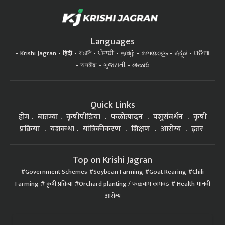
Languages
Krishi Jagran
हिंदी
বাঙালি
ਪੰਜਾਬੀ
தமிழ்
മലയാളം
ಕನ್ನಡ
ଓଡିଆ
অসমীয়া
ગુજરાતી
తెలుగు
Quick Links
होम
बातम्या
कृषीपीडिया
फलोत्पादन
पशुसंवर्धन
कृषी
प्रक्रिया
यशकथा
यांत्रिकीकरण
शिक्षण
आरोग्य
इतर
Top on Krishi Jagran
Government Schemes
Soybean Farming
Goat Rearing
Chili
Farming
कृषी प्रक्रिया
Orchard planting / फळबाग लागवड
Health मानवी
आरोग्य