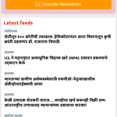
Subscribe Newsletters
Latest feeds
यशोगाथा
शेतीतून १०० कोटींची उलाढाल: हेलिकॉप्टरनंतर आता विमानातून कृषी
क्रांती घडवणार डॉ. राजाराम त्रिपाठी
बातम्या
ICL ने महाराष्ट्रात अत्याधुनिक विद्राव्य खते (NPK) उत्पादन प्रकल्पाचे
उद्घाटन केले
बातम्या
भारताच्या ग्रामीण अर्थव्यवस्थेसाठी एफपीओ-नेतृत्वाखालील
अ‍ॅग्रीव्होल्टाईक्सची आशा
बातम्या
केळी उत्पादक शेतकरी नाराज… लाखोंचा खर्च करूनही विक्री ठप्प-
आंतरराष्ट्रीय तणावासह व्यापाऱ्यांच्या दबावाचा फटका!
आरोग्य सल्ला