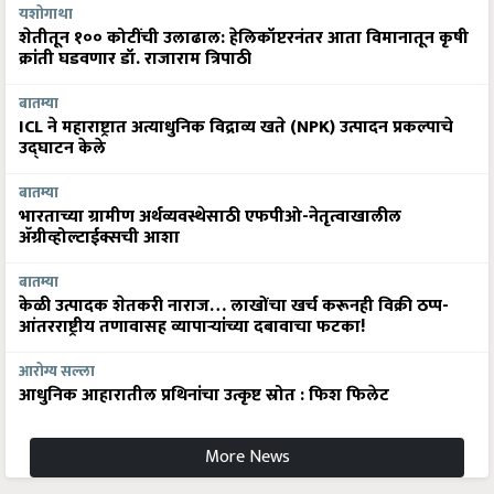
यशोगाथा
शेतीतून १०० कोटींची उलाढाल: हेलिकॉप्टरनंतर आता विमानातून कृषी
क्रांती घडवणार डॉ. राजाराम त्रिपाठी
बातम्या
ICL ने महाराष्ट्रात अत्याधुनिक विद्राव्य खते (NPK) उत्पादन प्रकल्पाचे
उद्घाटन केले
बातम्या
भारताच्या ग्रामीण अर्थव्यवस्थेसाठी एफपीओ-नेतृत्वाखालील
अ‍ॅग्रीव्होल्टाईक्सची आशा
बातम्या
केळी उत्पादक शेतकरी नाराज… लाखोंचा खर्च करूनही विक्री ठप्प-
आंतरराष्ट्रीय तणावासह व्यापाऱ्यांच्या दबावाचा फटका!
आरोग्य सल्ला
आधुनिक आहारातील प्रथिनांचा उत्कृष्ट स्रोत : फिश फिलेट
More News