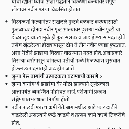
याची दक्षता घ्यावी
.
अशा पद्धतीने विरळणी केल्यावर संपूर्ण
खोडावर नवीन फांद्या विकसित होतात
.
विरघळणी केल्यानंतर राखलेले फुटवे बळकट करण्यासाठी
फुटव्यावर दोनदा नवीन फूट आल्यावर दुसऱ्या नवीन फुटी चा
डोळा खुडावा
.
त्यामुळे ही फूट सशक्त व जाड होण्यास मदत होते
.
तसेच खुंटलेल्या डोळ्यापासून दोन ते तीन नवीन फांद्या फुटतात
.
अशा रीतीने झाडाचा विस्तार वाढण्यास मदत होते
.
अशाप्रकारे
तिसऱ्या वर्षापासून चांगल्या प्रतीची फळे मिळण्यास सुरुवात
होऊन उत्पादनातही वाढ होत जाते
.
जुन्या पेरू बागांची उत्पादकता घटण्याची कारणे
:-
जुन्या बागांमध्ये झाडांचा घेर मोठा झाल्याने सूर्यप्रकाश
आत्तापर्यंत व्यवस्थित पोहोचत नाही
.
परीणामी प्रकाश
संश्लेषणातअडथळा निर्माण होतो
.
नवीन पालवी फारच कमी येते
.
बागांमधील झाडे फार दाटीने
वाढलेली असल्याने फळे काढणे व तत्सम कामे करणे जिकरीचे
होते
.