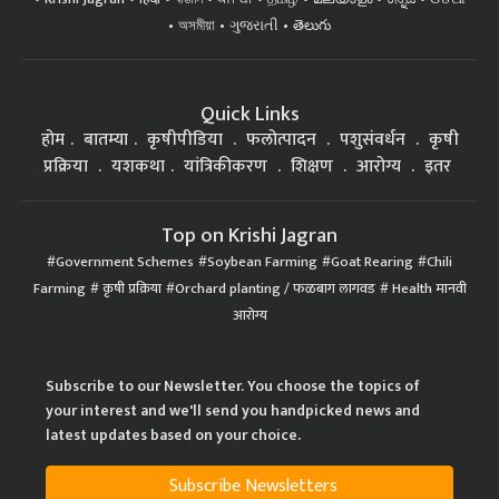
অসমীয়া
ગુજરાતી
తెలుగు
Quick Links
होम
बातम्या
कृषीपीडिया
फलोत्पादन
पशुसंवर्धन
कृषी
प्रक्रिया
यशकथा
यांत्रिकीकरण
शिक्षण
आरोग्य
इतर
Top on Krishi Jagran
Government Schemes
Soybean Farming
Goat Rearing
Chili
Farming
कृषी प्रक्रिया
Orchard planting / फळबाग लागवड
Health मानवी
आरोग्य
Subscribe to our Newsletter. You choose the topics of
your interest and we'll send you handpicked news and
latest updates based on your choice.
Subscribe Newsletters