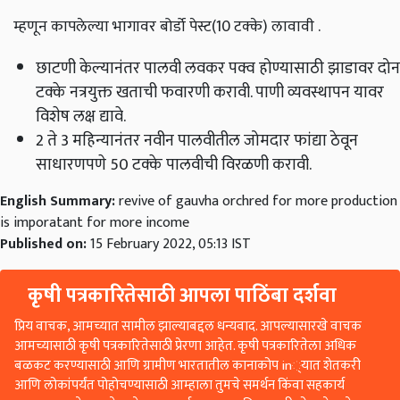
म्हणून कापलेल्या भागावर बोर्डो पेस्ट
(
10 टक्के
)
लावावी
.
छाटणी केल्यानंतर पालवी लवकर पक्व होण्यासाठी झाडावर दोन
टक्के नत्रयुक्त खताची फवारणी करावी
.
पाणी व्यवस्थापन यावर
विशेष लक्ष द्यावे
.
2 ते 3 महिन्यानंतर नवीन पालवीतील जोमदार फांद्या ठेवून
साधारणपणे 50 टक्के पालवीची विरळणी करावी
.
English Summary:
revive of gauvha orchred for more production
is imporatant for more income
Published on:
15 February 2022, 05:13 IST
कृषी पत्रकारितेसाठी आपला पाठिंबा दर्शवा
प्रिय वाचक, आमच्यात सामील झाल्याबद्दल धन्यवाद. आपल्यासारखे वाचक
आमच्यासाठी कृषी पत्रकारितेसाठी प्रेरणा आहेत. कृषी पत्रकारितेला अधिक
बळकट करण्यासाठी आणि ग्रामीण भारतातील कानाकोप in्यात शेतकरी
आणि लोकांपर्यंत पोहोचण्यासाठी आम्हाला तुमचे समर्थन किंवा सहकार्य