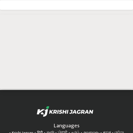
Languages
Krishi Jagran
हिंदी
বাঙালি
ਪੰਜਾਬੀ
தமிழ்
മലയാളം
ಕನ್ನಡ
ଓଡିଆ