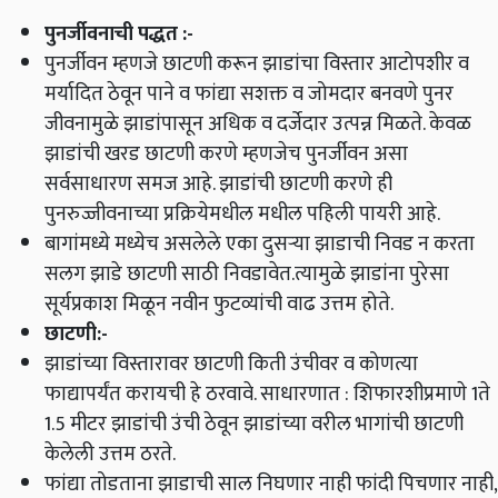
पुनर्जीवनाची पद्धत
:-
पुनर्जीवन म्हणजे छाटणी करून झाडांचा विस्तार आटोपशीर व
मर्यादित ठेवून पाने व फांद्या सशक्त व जोमदार बनवणे पुनर
जीवनामुळे झाडांपासून अधिक व दर्जेदार उत्पन्न मिळते
.
केवळ
झाडांची खरड छाटणी करणे म्हणजेच पुनर्जीवन असा
सर्वसाधारण समज आहे
.
झाडांची छाटणी करणे ही
पुनरुज्जीवनाच्या प्रक्रियेमधील मधील पहिली पायरी आहे
.
बागांमध्ये मध्येच असलेले एका दुसऱ्या झाडाची निवड न करता
सलग झाडे छाटणी साठी निवडावेत
.
त्यामुळे झाडांना पुरेसा
सूर्यप्रकाश मिळून नवीन फुटव्यांची वाढ उत्तम होते
.
छाटणी
:-
झाडांच्या विस्तारावर छाटणी किती उंचीवर व कोणत्या
फाद्यापर्यंत करायची हे ठरवावे
.
साधारणात
:
शिफारशीप्रमाणे 1ते
1.5 मीटर झाडांची उंची ठेवून झाडांच्या वरील भागांची छाटणी
केलेली उत्तम ठरते
.
फांद्या तोडताना झाडाची साल निघणार नाही फांदी पिचणार नाही
,