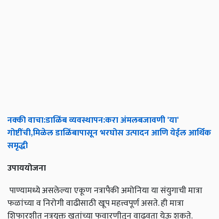
नक्की
वाचा
:
डाळिंब
व्यवस्थापन
:
करा
अंमलबजावणी
'
या
'
गोष्टींची
,
मिळेल
डाळिंबापासून
भरघोस
उत्पादन
आणि
येईल
आर्थिक
समृद्धी
उपाययोजना
पाण्यामध्ये असलेल्या एकूण नत्रापैकी अमोनिया या संयुगाची मात्रा
फळांच्या व निरोगी वाढीसाठी खूप महत्त्वपूर्ण असते. ही मात्रा
शिफारशीत नत्रयुक्त खतांच्या फवारणीतून वाढवता येऊ शकते.