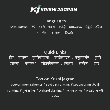
Languages
Krishi Jagran
हिंदी
বাঙালি
ਪੰਜਾਬੀ
தமிழ்
മലയാളം
ಕನ್ನಡ
ଓଡିଆ
অসমীয়া
ગુજરાતી
తెలుగు
Quick Links
होम
बातम्या
कृषीपीडिया
फलोत्पादन
पशुसंवर्धन
कृषी
प्रक्रिया
यशकथा
यांत्रिकीकरण
शिक्षण
आरोग्य
इतर
Top on Krishi Jagran
Government Schemes
Soybean Farming
Goat Rearing
Chili
Farming
कृषी प्रक्रिया
Orchard planting / फळबाग लागवड
Health मानवी
आरोग्य