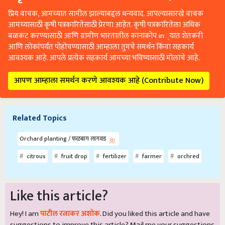
प्रिय वाचक, आमच्यात सामील झाल्याबद्दल धन्यवाद. आपल्यासारखे वाचक
आमच्यासाठी कृषी पत्रकारितेसाठी प्रेरणा आहेत. कृषी पत्रकारितेला अधिक
बळकट करण्यासाठी आणि ग्रामीण भारतातील कानाकोप in्यात शेतकरी
आणि लोकांपर्यंत पोहोचण्यासाठी आम्हाला तुमचे समर्थन किंवा सहकार्य
आवश्यक आहे. आपले प्रत्येक सहकार्य आमच्या भविष्यासाठी मोलाचे आहे.
आपण आम्हाला समर्थन करणे आवश्यक आहे (Contribute Now)
Related Topics
Orchard planting / फळबाग लागवड
citrous
fruit drop
fertilizer
farmer
orchred
Like this article?
Hey! I am
पाटील रत्नाकर अशोक
. Did you liked this article and have
suggestions to improve this article?
Mail
me your suggestions