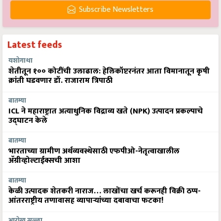
Subscribe Newsletters
Latest feeds
यशोगाथा
शेतीतून १०० कोटींची उलाढाल: हेलिकॉप्टरनंतर आता विमानातून कृषी
क्रांती घडवणार डॉ. राजाराम त्रिपाठी
बातम्या
ICL ने महाराष्ट्रात अत्याधुनिक विद्राव्य खते (NPK) उत्पादन प्रकल्पाचे
उद्घाटन केले
बातम्या
भारताच्या ग्रामीण अर्थव्यवस्थेसाठी एफपीओ-नेतृत्वाखालील
अ‍ॅग्रीव्होल्टाईक्सची आशा
बातम्या
केळी उत्पादक शेतकरी नाराज… लाखोंचा खर्च करूनही विक्री ठप्प-
आंतरराष्ट्रीय तणावासह व्यापाऱ्यांच्या दबावाचा फटका!
आरोग्य सल्ला