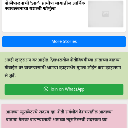
शेळीपालनाची ‘SIP’- ग्रामीण भागातील आर्थिक
स्वावलंबनाचा यशस्वी फॉर्मुला
More Stories
आम्ही व्हाट्सअप वर आहोत. देशभरातील शेतीविषयीच्या आताच्या बातम्या
मोबाईल वर वाचण्यासाठी आमचा व्हाट्सअँप ग्रुपला जॉईन करा.व्हाट्सएप
से जुड़ें.
Join on WhatsApp
आमच्या न्यूसलेटरचे सदस्य व्हा. शेती संबंधीत देशभरातील आताच्या
बातम्या मेलवर वाचण्यासाठी आमच्या न्यूसलेटरची सदस्यता घ्या.