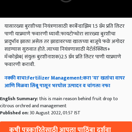
यासारख्या बुरशीच्या नियंत्रणासाठी कार्बेन्डाझिम 1.5 ग्रॅम प्रति लिटर
पाणी याप्रमाणे फवारणी घ्यावी.फायटोप्थोरा सारख्या बुरशीचा
प्रादुर्भाव झाला असेल तर झाडावरच्या खालच्या बाजूचे फळे अगोदर
सडण्यास सुरुवात होते. त्याच्या नियंत्रणासाठी मेटॅलॅक्सिल+
मॅन्कोझेब( संयुक्त बुरशीनाशक)2.5 ग्रॅम प्रति लिटर पाणी याप्रमाणे
फवारणी करावी.
नक्की
वाचा
:Fertilizer Management:
करा
'
या
'
खतांचा
वापर
आणि
मिळवा
लिंबू
पासून
भरघोस
उत्पादन
व
चांगला
नफा
English Summary:
this is main reason behind fruit drop to
citrous orchred and management
Published on:
30 August 2022, 01:57 IST
कृषी पत्रकारितेसाठी आपला पाठिंबा दर्शवा