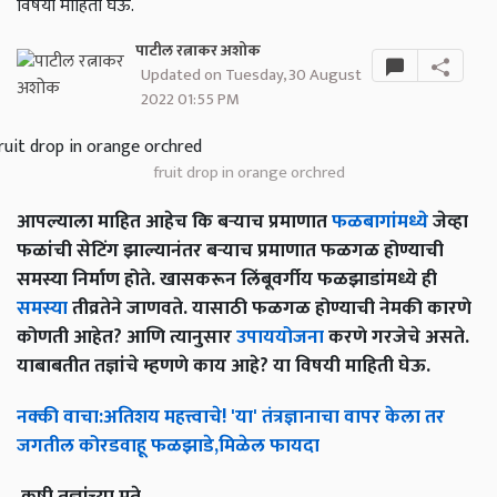
विषयी माहिती घेऊ.
पाटील रत्नाकर अशोक
Updated on Tuesday, 30 August
2022 01:55 PM
fruit drop in orange orchred
आपल्याला माहित आहेच कि बऱ्याच प्रमाणात
फळबागांमध्ये
जेव्हा
फळांची सेटिंग झाल्यानंतर बऱ्याच प्रमाणात फळगळ होण्याची
समस्या निर्माण होते. खासकरून लिंबूवर्गीय फळझाडांमध्ये ही
समस्या
तीव्रतेने जाणवते. यासाठी फळगळ होण्याची नेमकी कारणे
कोणती आहेत? आणि त्यानुसार
उपाययोजना
करणे गरजेचे असते.
याबाबतीत तज्ञांचे म्हणणे काय आहे? या विषयी माहिती घेऊ.
नक्की
वाचा
:
अतिशय
महत्त्वाचे
! '
या
'
तंत्रज्ञानाचा
वापर
केला
तर
जगतील
कोरडवाहू
फळझाडे
,
मिळेल
फायदा
कृषी
तज्ञांच्या
मते