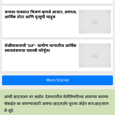
जनावर पावसात भिजणं म्हणजे आजार, अपंगत्व,
आर्थिक तोटा आणि मृत्यूची चाहूल
शेळीपालनाची ‘SIP’- ग्रामीण भागातील आर्थिक
स्वावलंबनाचा यशस्वी फॉर्मुला
More Stories
आम्ही व्हाट्सअप वर आहोत. देशभरातील शेतीविषयीच्या आताच्या बातम्या
मोबाईल वर वाचण्यासाठी आमचा व्हाट्सअँप ग्रुपला जॉईन करा.व्हाट्सएप
से जुड़ें.