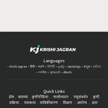
Languages
Krishi Jagran
हिंदी
বাঙালি
ਪੰਜਾਬੀ
தமிழ்
മലയാളം
ಕನ್ನಡ
ଓଡିଆ
অসমীয়া
ગુજરાતી
తెలుగు
Quick Links
होम
बातम्या
कृषीपीडिया
फलोत्पादन
पशुसंवर्धन
कृषी
प्रक्रिया
यशकथा
यांत्रिकीकरण
शिक्षण
आरोग्य
इतर