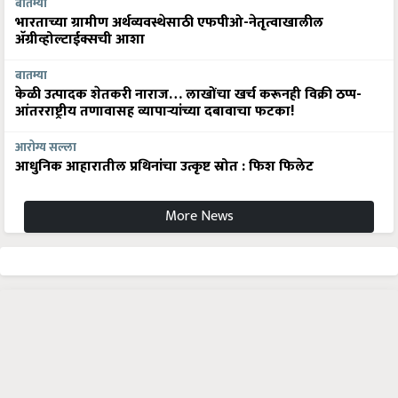
बातम्या
भारताच्या ग्रामीण अर्थव्यवस्थेसाठी एफपीओ-नेतृत्वाखालील
अ‍ॅग्रीव्होल्टाईक्सची आशा
बातम्या
केळी उत्पादक शेतकरी नाराज… लाखोंचा खर्च करूनही विक्री ठप्प-
आंतरराष्ट्रीय तणावासह व्यापाऱ्यांच्या दबावाचा फटका!
आरोग्य सल्ला
आधुनिक आहारातील प्रथिनांचा उत्कृष्ट स्रोत : फिश फिलेट
More News