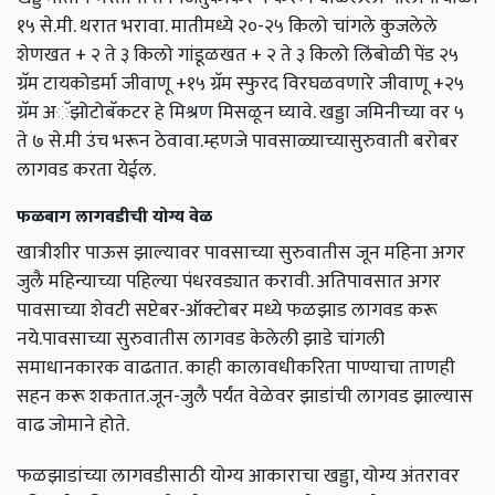
१५ से.मी. थरात भरावा. मातीमध्ये २०-२५ किलो चांगले कुजलेले
शेणखत + २ ते ३ किलो गांडूळखत + २ ते ३ किलो लिंबोळी पेंड २५
ग्रॅम टायकोडर्मा जीवाणू +१५ ग्रॅम स्फुरद विरघळवणारे जीवाणू +२५
ग्रॅम अॅझोटोबॅकटर हे मिश्रण मिसळून घ्यावे. खड्डा जमिनीच्या वर ५
ते ७ से.मी उंच भरून ठेवावा.म्हणजे पावसाळ्याच्यासुरुवाती बरोबर
लागवड करता येईल.
फळबाग लागवडीची योग्य वेळ
खात्रीशीर पाऊस झाल्यावर पावसाच्या सुरुवातीस जून महिना अगर
जुलै महिन्याच्या पहिल्या पंधरवड्यात करावी. अतिपावसात अगर
पावसाच्या शेवटी सप्टेबर-ऑक्टोबर मध्ये फळझाड लागवड करू
नये.पावसाच्या सुरुवातीस लागवड केलेली झाडे चांगली
समाधानकारक वाढतात. काही कालावधीकरिता पाण्याचा ताणही
सहन करू शकतात.जून-जुलै पर्यंत वेळेवर झाडांची लागवड झाल्यास
वाढ जोमाने होते.
फळझाडांच्या लागवडीसाठी योग्य आकाराचा खड्डा, योग्य अंतरावर