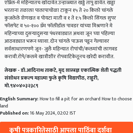
एप्रिल-मे महिन्यातच खोदावेत.उन्हाळ्यात खड्डे तापू द्यावेत. खड्डा
भरताना तळाला पालापाचोळा टाकून १५ ते २० किलो चांगले
कुजलेले शेणखत व पोयटा माती व १ ते १.५ किलो सिंगल सुपर
फॉसपेट व ५०-१०० ग्रॅम फॉलीडॉल पावडर यांच्या मिश्रणाने मे
महिन्याच्या दुसऱ्यादुसऱ्या पंधरवाड्यात अथवा जून च्या पहिल्या
आठवड्यात भरून घ्यावा. दोन चांगले पाऊस पडून गेल्यावर
सर्वसाधारणपणे जून- जुलै महिन्यात रोपांची/कलमांची लागवड
करावी.रोपे/कलमे खात्रीशीर रोपवाटिकेतूनच खरेदी करावीत.
लेखक - डॉ.आदिनाथ ताकटे, मृद शास्त्रज्ञ एकात्मिक शेती पद्धती
संशोधन प्रकल्प महात्मा फुले कृषि विद्यापीठ, राहुरी,
मो.९४०४०३२३८९
English Summary:
How to fill a pit for an orchard How to choose
land
Published on:
16 May 2024, 02:02 IST
कृषी पत्रकारितेसाठी आपला पाठिंबा दर्शवा