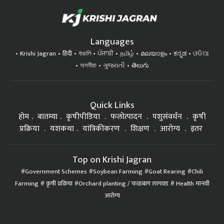
Languages
Krishi Jagran
हिंदी
বাঙালি
ਪੰਜਾਬੀ
தமிழ்
മലയാളം
ಕನ್ನಡ
ଓଡିଆ
অসমীয়া
ગુજરાતી
తెలుగు
Quick Links
होम
बातम्या
कृषीपीडिया
फलोत्पादन
पशुसंवर्धन
कृषी
प्रक्रिया
यशकथा
यांत्रिकीकरण
शिक्षण
आरोग्य
इतर
Top on Krishi Jagran
Government Schemes
Soybean Farming
Goat Rearing
Chili
Farming
कृषी प्रक्रिया
Orchard planting / फळबाग लागवड
Health मानवी
आरोग्य