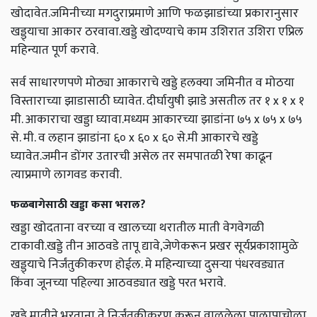
खोदावेत.जमिनीच्या मगदुराप्रमाणे आणि फळझाडांच्या प्रकारानुसार
खड्ड्याचा आकार ठरवावा.खड्डे खोदण्याचे काम उशिरात उशिरा एप्रिल
महिन्यात पूर्ण करावे.
सर्व साधारणपणे मोठ्या आकाराचे खड्डे हलक्या जमिनीत व मोठया
विस्ताराच्या झाडासाठी घ्यावेत. दीर्घायुषी झाडे असतील तर १ x १ x १
मी. आकाराचा खड्डा घ्यावा.मध्यम आकारच्या झाडांना ७५ x ७५ x ७५
से. मी. व लहान झाडांना ६० x ६० x ६० से.मी आकारचे खड्डे
घ्यावेत.जमीन डोंगर उतारची असेल तर समपातळी रेषा काढून
त्याप्रमाणे लागवड करावी.
फळबागेसाठी खड्डा कसा भराल?
खड्डा खोदताना वरच्या व खालच्या थरातील माती वेगवेगळी
टाकावी.खड्डे तीन आठवडे तापू द्यावे,जेणेकरून प्रखर सूर्यप्रकाशामुळे
खड्ड्याचे निर्जंतुकीकरण होईल. मे महिन्याच्या दुसऱ्या पंधरवड्यात
किंवा जूनच्या पहिल्या आठवड्यात खड्डे परत भरावे.
खड्डे मातीने भरताना ते निर्जंतुकीकरण करून वाळलेला पालापाचोळा