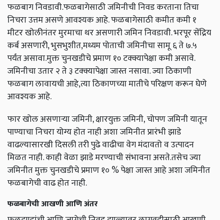
फळबाग निवडावी.फळबागेसाठी जमिनीची निवड करताना तिचा
निचरा उत्तम असणे आवश्यक आहे. फळबागेसाठी कमीत कमी १
मीटर खोलीनंतर मुरमाचा थर असणारी जमिन निवडावी. भरपूर सेंद्रिय
कर्ब असणारी, भुसभुशीत,मध्यम पोताची जमिनीचा सामू ६ ते ७.५
पर्यंत असावा.मुक्त चुनखडीचे प्रमाण १० टक्क्यापेक्षा कमी असावे.
जमिनीचा उतार २ ते ३ टक्क्यापेक्षा जास्त नसावा. ज्या ठिकाणी
फळबाग लावायची आहे,त्या ठिकाणच्या मातीचे परिक्षण करून घेणे
आवश्यक आहे.
फार खोल असणाऱ्या जमिनी, क्षारयुक्त जमिनी, चोपण जमिनी यातून
पाण्याचा निचरा योग्य होत नाही अशा जमिनीत प्रारंभी झाडे
वाढल्यासारखी दिसली तरी पुढे वाढीचा वेग मंदावतो व उत्पादन
मिळत नाही. काही वेळा झाडे मरण्याची संभावना असते.तसेच ज्या
जमिनीत मुक्त चुनखडीचे प्रमाण १० % पेक्षा जास्त आहे अशा जमिनीत
फळबागेची वाढ होत नाही.
फळबागेची आखणी आणि अंतर
फळझाडांची आणि जागेची निवड झाल्यावर लागवडीसाठी आखणी