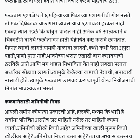
फळझाडे लावायला हवीत याचा विचार करणे महत्वाचे ठरते.
फळबाग म्हणजे ५ ते ६ महिन्याच्या पिकांच्या मशागतीची गोष्ट नसते,
तो एक दिर्घकाळ चालणारा व्यवसायाच म्हणायला हरकत नाही.
एकदा त्यात पडले कि थांबुन चालत नाही. अनेक वर्ष सात्यत्याने व
चिकाटीने बागेचे फलोत्पादन हाती येईपर्यंत कष्ट करावे लागतात.
मेहनत घ्यावी लागते.घामही गाळावा लागतो. कधी कधी पैसा अपुरा
पडतो,पाणी पुरत नाही.भावनेच्या भरात एखादी बाग करावयाची
ठरविले जाते आणि मग धाडस निभाविता येत नाही.सगळा पसारा
अर्ध्यावर सोडावा लागतो.त्यामुळे केलेल्या कष्टाची पैशाची, अनाठायी
नासाडी होते. त्यामुळे फळबाग लागवड करण्यापूर्वी योग्य नियोजनांची
नितांत आवश्यकता असते.
फळबागेसाठी जमिनीची निवड
आपली जमीन कोणत्या प्रकारची आहे, हलकी, मध्यम कि भारी हे
सर्वाना परिचित असतेच.जर माहिती नसेल तर माहिती करून
घ्यावी.जमिनीची खोली किती आहे? जमिनीच्या खाली मुरूम किती
खोलीवर आहे? जमिनीचा निचरा कसा आहे? त्याचा अभ्यास करूनच