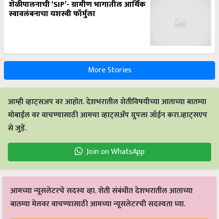
शेळीपालनाची ‘SIP’- ग्रामीण भागातील आर्थिक
स्वावलंबनाचा यशस्वी फॉर्मुला
More Stories
आम्ही व्हाट्सअप वर आहोत. देशभरातील शेतीविषयीच्या आताच्या बातम्या
मोबाईल वर वाचण्यासाठी आमचा व्हाट्सअँप ग्रुपला जॉईन करा.व्हाट्सएप
से जुड़ें.
Join on WhatsApp
आमच्या न्यूसलेटरचे सदस्य व्हा. शेती संबंधीत देशभरातील आताच्या
बातम्या मेलवर वाचण्यासाठी आमच्या न्यूसलेटरची सदस्यता घ्या.