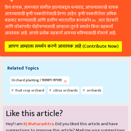
प्रिय वाचक, आमच्यात सामील झाल्याबद्दल धन्यवाद. आपल्यासारखे वाचक
आमच्यासाठी कृषी पत्रकारितेसाठी प्रेरणा आहेत. कृषी पत्रकारितेला अधिक
बळकट करण्यासाठी आणि ग्रामीण भारतातील कानाकोप in्यात शेतकरी
आणि लोकांपर्यंत पोहोचण्यासाठी आम्हाला तुमचे समर्थन किंवा सहकार्य
आवश्यक आहे. आपले प्रत्येक सहकार्य आमच्या भविष्यासाठी मोलाचे आहे.
आपण आम्हाला समर्थन करणे आवश्यक आहे (Contribute Now)
Related Topics
Orchard planting / फळबाग लागवड
fruit crop orchard
citrus orchards
orchards
Like this article?
Hey! I am
KJ Maharashtra
. Did you liked this article and have
suggestions to improve this article?
Mail
me your suggestions