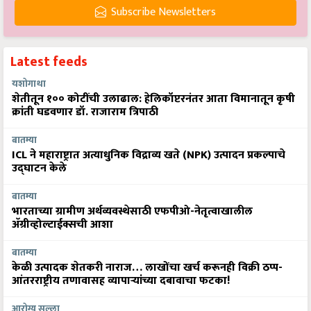
Subscribe Newsletters
Latest feeds
यशोगाथा
शेतीतून १०० कोटींची उलाढाल: हेलिकॉप्टरनंतर आता विमानातून कृषी
क्रांती घडवणार डॉ. राजाराम त्रिपाठी
बातम्या
ICL ने महाराष्ट्रात अत्याधुनिक विद्राव्य खते (NPK) उत्पादन प्रकल्पाचे
उद्घाटन केले
बातम्या
भारताच्या ग्रामीण अर्थव्यवस्थेसाठी एफपीओ-नेतृत्वाखालील
अ‍ॅग्रीव्होल्टाईक्सची आशा
बातम्या
केळी उत्पादक शेतकरी नाराज… लाखोंचा खर्च करूनही विक्री ठप्प-
आंतरराष्ट्रीय तणावासह व्यापाऱ्यांच्या दबावाचा फटका!
आरोग्य सल्ला