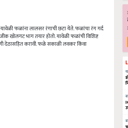
ावेळी फळांना लालसर रंगाची छटा येते. फळांचा रंग गर्द
नजीक खोलगट भाग तयार होतो. यावेळी फळांची विशिष्ट
ढणी देठासहित करावी. फळे सकाळी लवकर किंवा
य
श
व
ब
I
उ
ब
भ