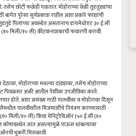
 तसेच छोटी फळेही गळतात. मोहोराच्या वेळी तुडतुड्यांचा
ाठी बागेत पुरेसा सुर्यप्रकाश राहील अशा प्रकारे फांद्यांची
 तुडतुडे पिलांच्या अवस्थेत असतानाच डायमेथोएट ३० ई.सी
.सी (१० मिली/१० ली) कीटकनाशकाची फवारणी करावी.
ा देठावर, मोहोराच्या मधल्या दांड्यावर, तसेच मोहोराच्या
 पांढरट पिवळसर अळी आतील पेशींवर उपजीविका करते.
 तयार होते. अशा असंख्य गाठी पालवीवर व मोहोरावर दिसून
 जुलैमधील पालवीवरील मिजमाशीचे नियंत्रण करण्यासाठी
१० मिली/१० ली) किंवा मेनिट्रोथिऑन (५० ई.सी (१०
त कोषावस्थेत जात असल्यामुळे पाऊस थांबल्यावर
थिऑनची भुकरी मिसळावी.