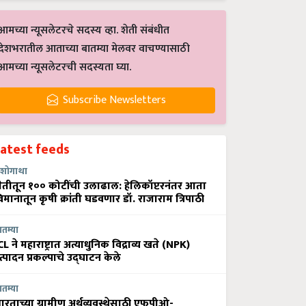
आमच्या न्यूसलेटरचे सदस्य व्हा. शेती संबंधीत
देशभरातील आताच्या बातम्या मेलवर वाचण्यासाठी
आमच्या न्यूसलेटरची सदस्यता घ्या.
Subscribe Newsletters
Latest feeds
शोगाथा
ेतीतून १०० कोटींची उलाढाल: हेलिकॉप्टरनंतर आता
िमानातून कृषी क्रांती घडवणार डॉ. राजाराम त्रिपाठी
ातम्या
CL ने महाराष्ट्रात अत्याधुनिक विद्राव्य खते (NPK)
त्पादन प्रकल्पाचे उद्घाटन केले
ातम्या
ारताच्या ग्रामीण अर्थव्यवस्थेसाठी एफपीओ-