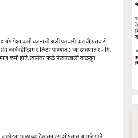
न
ब
क
व
द
२५० ग्रॅम पेक्षा कमी वजनाची अशी प्रतवारी करावी. प्रतवारी
ॅम कार्बनडेन्झिम १ लिटर पाण्यात ) च्या द्रावणात १० मि.
आ
आ
रमाण कमी होते. त्यानंतर फळे पंख्याखाली वाळवून
फ
ोर व छोट्या फळांच्या देठातून रस शोषतात. यामुळे पाने