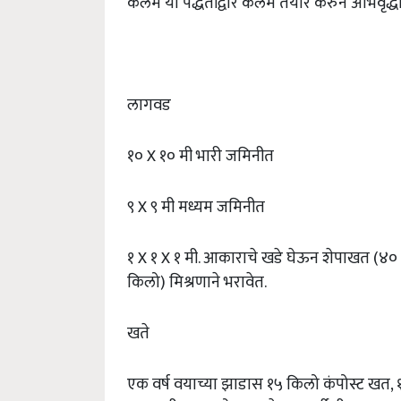
कलम या पद्धतीद्वारे कलमे तयार करुन अभिवृद्धी
लागवड
१० X १० मी भारी जमिनीत
९ X ९ मी मध्यम जमिनीत
१ X १ X १ मी. आकाराचे खडे घेऊन शेपाखत (४० 
किलो) मिश्रणाने भरावेत.
खते
एक वर्ष वयाच्या झाडास १५ किलो कंपोस्ट खत, १५० 