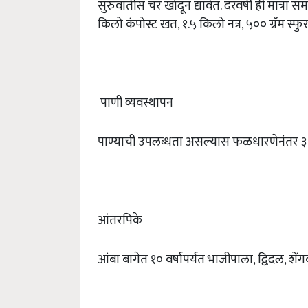
सुरुवातीस चर खोदून द्यावेत. दरवर्षी ही मात्रा स
किलो कंपोस्ट खत, १.५ किलो नत्र, ५०० ग्रॅम स्फु
पाणी व्यवस्थापन
पाण्याची उपलब्धता असल्यास फळधारणेनंतर ३ – ४ 
आंतरपिके
आंबा बागेत १० वर्षापर्यंत भाजीपाला, द्विदल, शेंग