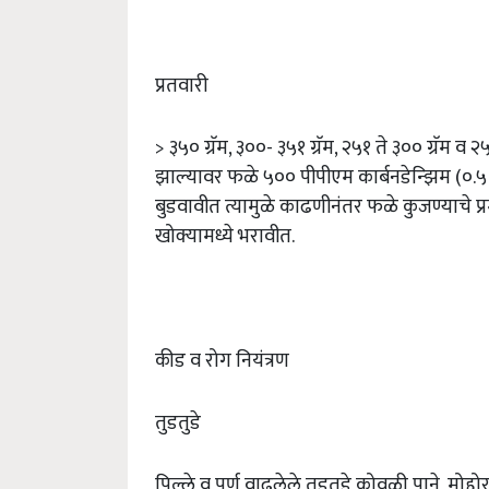
प्रतवारी
> ३५० ग्रॅम, ३००- ३५१ ग्रॅम, २५१ ते ३०० ग्रॅम व 
झाल्यावर फळे ५०० पीपीएम कार्बनडेन्झिम (०.५ ग्र
बुडवावीत त्यामुळे काढणीनंतर फळे कुजण्याचे प्
खोक्यामध्ये भरावीत.
कीड व रोग नियंत्रण
तुडतुडे
पिल्ले व पुर्ण वाढलेले तुडतुडे कोवळी पाने, मोह