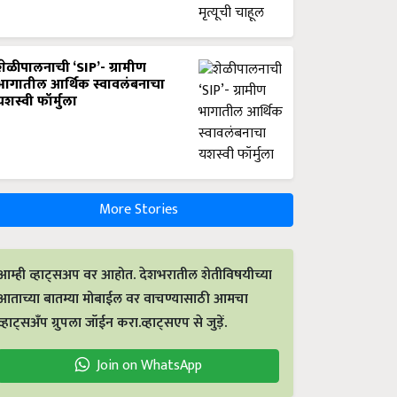
शेळीपालनाची ‘SIP’- ग्रामीण
भागातील आर्थिक स्वावलंबनाचा
यशस्वी फॉर्मुला
More Stories
आम्ही व्हाट्सअप वर आहोत. देशभरातील शेतीविषयीच्या
आताच्या बातम्या मोबाईल वर वाचण्यासाठी आमचा
व्हाट्सअँप ग्रुपला जॉईन करा.व्हाट्सएप से जुड़ें.
Join on WhatsApp