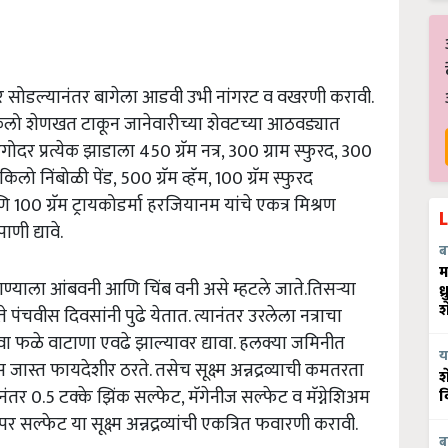
वर सोडल्यानंतर बागेला आडवी उभी नांगरट व वखरणी करावी.
किलो शेणखत टाकून जानेवारीच्या शेवटच्या आठवड्यात
 प्रत्येक झाडाला 450 ग्रॅम नत्र, 300 ग्राम स्फुरद, 300
लो निंबोळी पेंड, 500 ग्रॅम व्हॅम, 100 ग्रॅम स्फुरद
100 ग्रॅम ट्रायकोडर्मा हरजियानम यांचे एकत्र मिश्रण
ाणी द्यावे.
ब
म
 पाण्याला आंबवनी आणि चिंब वनी असे म्हटले जाते.तिसऱ्या
ध
श
 पंचवीस दिवसांनी पुढे येतात. त्यानंतर उरलेला नत्राचा
िंवा फळे वाटाणा एवढे झाल्यावर द्यावा. हलक्या जमिनीत
य
यास जास्त फायदेशीर ठरते. तसेच सूक्ष्म अन्नद्रव्याची कमतरता
श
र 0.5 टक्के झिंक सल्फेट, मॅगेनीज सल्फेट व मॅग्नेशिअम
व
्फेट या सूक्ष्म अन्नद्रव्यांची एकत्रित फवारणी करावी.
ब