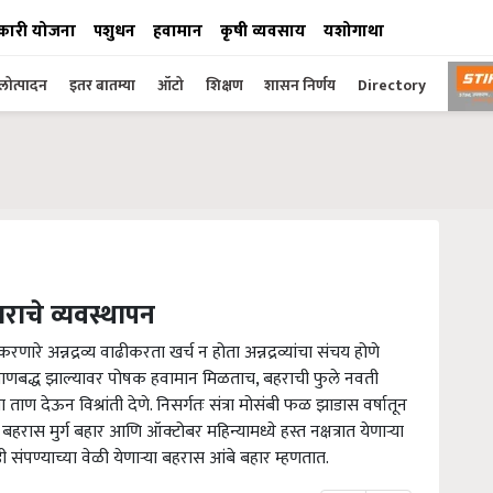
कारी योजना
पशुधन
हवामान
कृषी व्यवसाय
यशोगाथा
ोत्पादन
इतर बातम्या
ऑटो
शिक्षण
शासन निर्णय
Directory
ाराचे व्यवस्थापन
णारे अन्नद्रव्य वाढीकरता खर्च न होता अन्नद्रव्यांचा संचय होणे
्ये प्रमाणबद्ध झाल्यावर पोषक हवामान मिळताच, बहराची फुले नवती
ताण देऊन विश्रांती देणे. निसर्गतः संत्रा मोसंबी फळ झाडास वर्षातून
ा बहरास मुर्ग बहार आणि ऑक्टोबर महिन्यामध्ये हस्त नक्षत्रात येणाऱ्या
डी संपण्याच्या वेळी येणाऱ्या बहरास आंबे बहार म्हणतात.