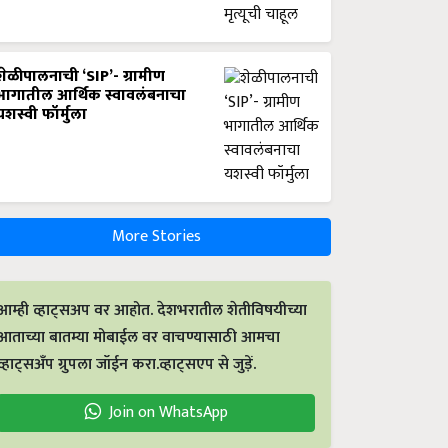
शेळीपालनाची ‘SIP’- ग्रामीण
भागातील आर्थिक स्वावलंबनाचा
यशस्वी फॉर्मुला
More Stories
आम्ही व्हाट्सअप वर आहोत. देशभरातील शेतीविषयीच्या
आताच्या बातम्या मोबाईल वर वाचण्यासाठी आमचा
व्हाट्सअँप ग्रुपला जॉईन करा.व्हाट्सएप से जुड़ें.
Join on WhatsApp