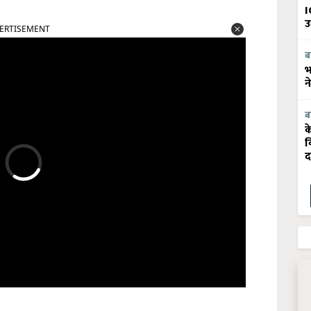
I
उ
ERTISEMENT
ब
भ
न
ब
क
व
द