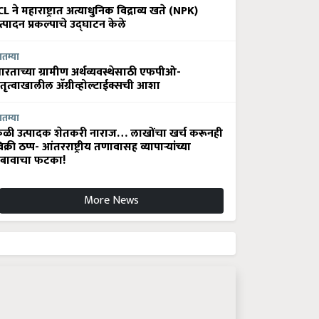
CL ने महाराष्ट्रात अत्याधुनिक विद्राव्य खते (NPK)
त्पादन प्रकल्पाचे उद्घाटन केले
ातम्या
ारताच्या ग्रामीण अर्थव्यवस्थेसाठी एफपीओ-
ेतृत्वाखालील अ‍ॅग्रीव्होल्टाईक्सची आशा
ातम्या
ेळी उत्पादक शेतकरी नाराज… लाखोंचा खर्च करूनही
िक्री ठप्प- आंतरराष्ट्रीय तणावासह व्यापाऱ्यांच्या
बावाचा फटका!
More News