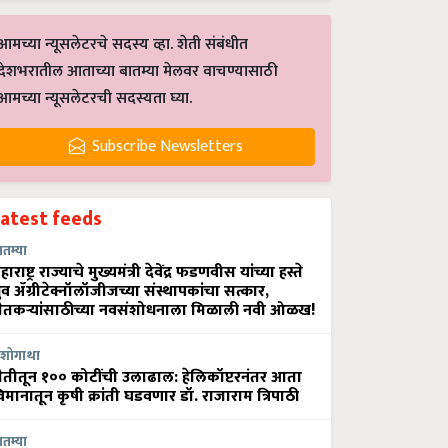
आमच्या न्यूसलेटरचे सदस्य व्हा. शेती संबंधीत
देशभरातील आताच्या बातम्या मेलवर वाचण्यासाठी
आमच्या न्यूसलेटरची सदस्यता घ्या.
Subscribe Newsletters
Latest feeds
ातम्या
हाराष्ट्र राज्याचे मुख्यमंत्री देवेंद्र फडणवीस यांच्या हस्ते
्रुव ॲग्रीटेक्नॉलॉजीजच्या संस्थापकांचा सत्कार,
ेतकऱ्यांसाठीच्या नवसंशोधनाला मिळाली नवी ओळख!
शोगाथा
ेतीतून १०० कोटींची उलाढाल: हेलिकॉप्टरनंतर आता
िमानातून कृषी क्रांती घडवणार डॉ. राजाराम त्रिपाठी
ातम्या