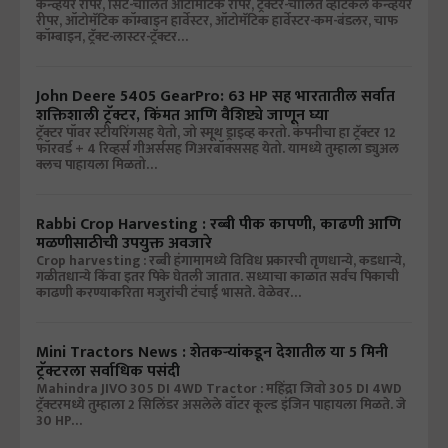
कन्व्हेयर रीपर, सिट-चालित ऑटोमॅटिक रीपर, ट्रॅक्टर-चालित व्हर्टिकल कन्व्हेयर
रीपर, ऑटोमॅटिक कॉम्बाइन हार्वेस्टर, ऑटोमॅटिक हार्वेस्टर-कम-बंडलर, चाफ
कॉम्बाइन, ट्रॅक्ट-लास्टर-ट्रॅक्टर…
John Deere 5405 GearPro: 63 HP सह भारतातील सर्वात
शक्तिशाली ट्रॅक्टर, किंमत आणि वैशिष्ट्ये जाणून घ्या
ट्रॅक्टर पॉवर स्टीयरिंगसह येतो, जो स्मूथ ड्राइव्ह करतो. कंपनीचा हा ट्रॅक्टर 12
फॉरवर्ड + 4 रिव्हर्स गीअर्ससह गिअरबॉक्ससह येतो. यामध्ये तुम्हाला ड्युअल
क्लच पाहायला मिळतो…
Rabbi Crop Harvesting : रब्बी पीक कापणी, काढणी आणि
मळणीसाठीची उपयुक्त अवजारे
Crop harvesting : रब्बी हंगामामध्ये विविध प्रकारची तृणधान्ये, कडधान्ये,
गळीतधान्ये किंवा इतर पिके घेतली जातात. सध्याचा काळात सर्वच पिकाची
काढणी करण्याकरिता मजुरांची टंचाई भासते. वेळेवर…
Mini Tractors News : शेतकऱ्यांकडून देशातील या 5 मिनी
ट्रॅक्टरला सर्वाधिक पसंदी
Mahindra JIVO 305 DI 4WD Tractor : महिंद्रा जिवो 305 DI 4WD
ट्रॅक्टरमध्ये तुम्हाला 2 सिलिंडर असलेले वॉटर कूल्ड इंजिन पाहायला मिळते. जे
30 HP…