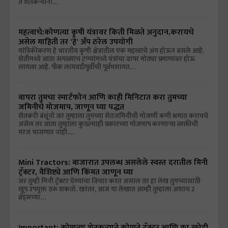
ते शेतकऱ्यांना…
महत्वाचे:कोणत्या कृषी यंत्रावर किती मिळते अनुदान,करायचे
असेल माहिती तर 'हे' अँप ठरेल उपयोगी
यांत्रिकीकरण हे भारतीय कृषी क्षेत्रातील एक महत्त्वाचे अंग होऊन बसले आहे.
शेतीमध्ये आता सगळ्याच टप्प्यांमध्ये यंत्रांचा वापर मोठ्या प्रमाणावर होऊ
लागला आहे. पीक लागवडीपूर्वीची पूर्वमशागत…
वापरा तुमचा स्मार्टफोन आणि काही मिनिटात करा तुमच्या
जमिनीचे मोजमाप, जाणून घ्या पद्धत
शेतकरी बंधूंनो जर तुम्हाला तुमच्या शेतजमिनीची मोजणी कमी श्रमात करायचे
असेल तर आता तुम्हाला कुठल्याही प्रकारच्या मोजमाप करणाऱ्या व्यक्तीची
गरज भासणार नाही.…
Mini Tractors: बाजारात उपलब्ध असलेले स्वस्त दरातील मिनी
ट्रॅक्टर, वैशिष्ट्ये आणि किंमत जाणून घ्या
जर तुम्ही मिनी ट्रॅक्टर घेण्याचा विचार करत असाल तर हा लेख तुमच्यासाठी
खूप उपयुक्त ठरू शकतो. खरंतर, आज या लेखात आम्ही तुम्हाला अशाच 2
ब्रँड्सच्या…
Important: कोणत्या शेतकऱ्याने कोणते ट्रॅक्टर आणि का खरेदी