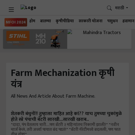
मराठी
होम
बातम्या
कृषीपीडिया
सरकारी योजना
पशुधन
हवामान
MFOI 2024
Farm Mechanization कृषी
यंत्र
All News And Article About Farm Machine.
शेतकरी बंधुनों!! तुम्हाला माहित आहे कां?? याच तुमच्या चुकांमुळे
होते स्प्रे पंपाची बॅटरी सारखी...सारखी खराब..
"दादा, पंप घेतलाय भारी…पण बॅटरी २ महिन्यांतच निकामी झाली!" "नवीन
चार्ज केलं, तरी अर्ध्या पायात बंद पडतं!" "बॅटरी गॅरंटीमध्ये बदलली, पण परत
तीच गोष्ट!"…