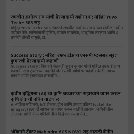
रणजीत अशोक राव यांची प्रेरणादायी यशोगाथा; महिंद्रा Yuvo
Tech+ 585 सह
महिंद्रा Yuvo Tech+ 585 ट्रॅक्टरने रणजीत अशोक राव यांच्या शेतीला नवीन
उंचीवर नेले. शक्तिशाली इंजिन, चांगले मायलेज, आधुनिक तंत्रज्ञान आणि ६
वर्षांची वॉरंटी यामुळे, हा…
Success Story : महिंद्रा २७५ डीआय एक्सपी प्लससह सूरज
कुमारची प्रेरणादायी कहाणी
Success Story : बिहारचे शेतकरी सूरज कुमार यांनी महिंद्रा २७५ डीआय
एक्सपी प्लस ट्रॅक्टरच्या मदतीने शेती सोपी आणि फायदेशीर केली. त्याच्या
कष्टाने आणि ट्रॅक्टरच्या ताकदीने…
कृत्रीम बुद्धिमत्ता (AI) चा कृषि अवजरांच्या सहाय्याने वापर करून
कृषि क्षेत्राची नविन वाटचाल
AI-चलित मशिनरी, IoT सेन्सर, ड्रोन आणि उपग्रह प्रतिमा (satellite
imagery) इत्यादी साधनांचा वापर करून मातीचे आरोग्य, जमिनीतील
ओलावा आणि पीक परिस्थितीचे विश्लेषण करता येते.…
अंकितने ट्रॅक्टर Mahindra 605 NOVO सह गाठली शेतीत