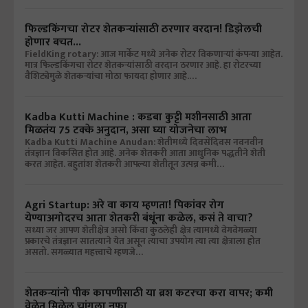
फिल्डकिंगचा रोटर शेतकऱ्यांसाठी ठरणार वरदान! डिझेलची
होणार बचत...
FieldKing rotary: आज मार्केट मध्ये अनेक रोटर विकणाऱ्यां कंपन्या आहेत.
मात्र फिल्डकिंगचा रोटर शेतकऱ्यांसाठी वरदान ठरणार आहे. हा रोटरच्या
वैशिट्येमुळे शेतकऱ्यांचा मोठा फायदा होणार आहे.…
Kadba Kutti Machine : कडबा कुट्टी मशीनसाठी आता
मिळतंय 75 टक्के अनुदान, असा घ्या योजनेचा लाभ
Kadba Kutti Machine Anudan: शेतीमध्ये दिवसेंदिवस नवनवीन
तंत्रज्ञान विकसित होत आहे. अनेक शेतकरी आता आधुनिक पद्धतीने शेती
करत आहेत. बहुतांश शेतकरी आपल्या शेतीतून उत्पन्न कमी…
Agri Startup: अरे वा काय म्हणता! पिकांवर रोग
येण्याअगोदरच आता शेतकरी बंधूंना कळेल, कसं ते वाचा?
सध्या जर आपण शेतीक्षेत्र असो किंवा कुठलेही क्षेत्र त्यामध्ये वेगवेगळ्या
प्रकारचे तंत्रज्ञान सातत्याने येत असून त्याचा उपयोग त्या त्या क्षेत्राला होत
असतो. सगळ्यात महत्त्वाचे म्हणजे…
शेतकऱ्यांनो पीक कापणीसाठी या ब्रश कटरचा करा वापर; कमी
वेळेत मिळेल चांगला नफा