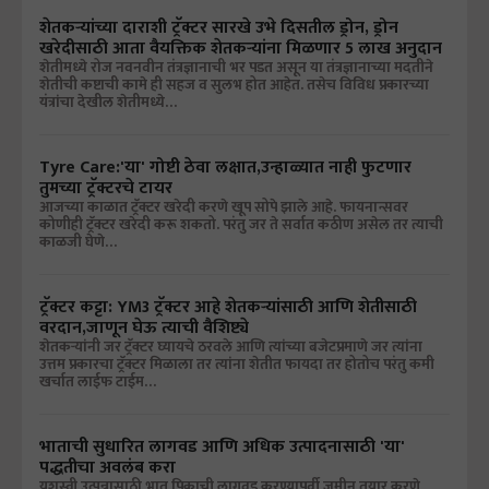
शेतकऱ्यांच्या दाराशी ट्रॅक्टर सारखे उभे दिसतील ड्रोन, ड्रोन
खरेदीसाठी आता वैयक्तिक शेतकऱ्यांना मिळणार 5 लाख अनुदान
शेतीमध्ये रोज नवनवीन तंत्रज्ञानाची भर पडत असून या तंत्रज्ञानाच्या मदतीने
शेतीची कष्टाची कामे ही सहज व सुलभ होत आहेत. तसेच विविध प्रकारच्या
यंत्रांचा देखील शेतीमध्ये…
Tyre Care:'या' गोष्टी ठेवा लक्षात,उन्हाळ्यात नाही फुटणार
तुमच्या ट्रॅक्टरचे टायर
आजच्या काळात ट्रॅक्टर खरेदी करणे खूप सोपे झाले आहे. फायनान्सवर
कोणीही ट्रॅक्टर खरेदी करू शकतो. परंतु जर ते सर्वात कठीण असेल तर त्याची
काळजी घेणे…
ट्रॅक्टर कट्टा: YM3 ट्रॅक्टर आहे शेतकऱ्यांसाठी आणि शेतीसाठी
वरदान,जाणून घेऊ त्याची वैशिष्ट्ये
शेतकऱ्यांनी जर ट्रॅक्टर घ्यायचे ठरवले आणि त्यांच्या बजेटप्रमाणे जर त्यांना
उत्तम प्रकारचा ट्रॅक्टर मिळाला तर त्यांना शेतीत फायदा तर होतोच परंतु कमी
खर्चात लाईफ टाईम…
भाताची सुधारित लागवड आणि अधिक उत्पादनासाठी 'या'
पद्धतीचा अवलंब करा
यशस्वी उत्पन्नासाठी भात पिकाची लागवड करण्यापूर्वी जमीन तयार करणे