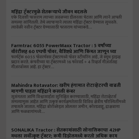
महिंद्रा ट्रॅक्टरमुळे शेतकऱ्याचे जीवन बदलले
एके दिवशी परसराम त्याच्या जवळच्या डीलरला भेटला आणि त्याने आपली
समस्या सांगितली. तेथे व्यापाऱ्याने त्याला महिंद्रा ट्रॅक्टर घेण्यास सुचवले.
त्यावेळी नवीन ट्रॅक्टर घेण्यासाठी परसराम यांच्याकडे…
Farmtrac 6055 PowerMaxx Tractor : 5 वर्षांच्या
वॉरंटीसह 60 एचपी पॉवर, वैशिष्ट्ये आणि किंमत जाणून घ्या
फार्मट्रॅक 6055 पॉवरमॅक्स ट्रॅक्टरमध्ये पॉवर स्टीयरिंग आहे, जे स्मूथ ड्राइव्ह
प्रदान करते. कंपनीच्या या ट्रॅक्टरमध्ये 16 फॉरवर्ड + 4 रिव्हर्स गीअर्ससह
गीअरबॉक्स आहे. हा ट्रॅक्टर…
Mahindra Rotavator: खरीप हंगामात रोटाव्हेटरची वाढती
मागणी पाहता महिंद्राने कसली कंबर
सुसंगतता आणि विश्वासार्हता सुनिश्चित करण्यासाठी, महिंद्रा रोटाव्हेटर्स
समस्यामुक्त आहेत आणि उत्कृष्ट कार्यक्षमतेसाठी विविध क्षेत्रीय परिस्थितींमध्ये
तपासले जातात. महिंद्रा बोरोब्लेड्स ओलसर जमीन, कोरडवाहू, द्राक्षबागा
आणि फळबागांमध्ये…
SONALIKA Tractor : शेतकामांसाठी सोनालिकाचा 42HP
मधला सर्वोत्कृष्ट ट्रॅक्टर; कमी डिझेलमध्ये करतो अधिक काम