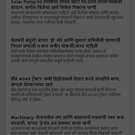
Solar Pump:10 एचपीचा सोलर वॉटर पंप ठरेल शेतकऱ्यांसाठी
वरदान, वाचेल विजेचा खर्च मिळेल पिकांना पाणी
सध्याच्या काळामध्ये आपल्याला माहिती आहे विजेचा लपंडाव आणि कायम
रात्रीचा वीजपुरवठा या कारणांमुळे शेतकरी पिकांना पाणी देण्यासाठी खूप त्रस्त
होतात. त्यातल्या त्यात रात्रीच्या वेळी शेतकरी…
शेतकरी बंधूंनो! वापरा 'ही' यंत्रे आणि सुधारा जमिनीची पाण्याची
निचरा प्रणाली व करा जमीन मोकळी,वाचा माहिती
शेती मध्ये मोठ्या प्रमाणात यांत्रिकीकरणाचा वापर होतो. तसाच तो
फळबागांमध्ये देखील मोठ्या प्रमाणात होतो त्यामुळे बऱ्याच प्रमाणात जमीन
दबली जाते त्यामुळे एकंदरीत संपूर्ण मातीची रचना…
प्रीत 4049 ट्रॅक्टर: कमी डिझेलमध्ये शेतात करते जास्तीचे काम,
वाचतो शेतकऱ्यांचा खर्च
प्रित ट्रॅक्टर्स हा एक भारतीय ट्रॅक्टर ब्रँड असून शेतकऱ्यांसाठी कमी मेंटेनन्स
खर्चामध्ये शक्तिशाली ट्रॅक्टर बनवतो. या ब्रँडमध्ये प्रीत 4049 ट्रॅक्टर अतिशय
प्रसिद्ध आहे. हे ट्रॅक्टर…
Machinary: शेतामधील तण आणि बांधावरचे गवताची नका करू
काळजी, वापरा 'हे'यंत्र अन समस्या लावा मार्गी
आजकालच्या काळामध्ये शेतकरी शेतीच्या विविध कामांमध्ये यंत्रांचा वापर
करू लागला आहे. शेताची पूर्वतयारी असो की लागवड किंवा पिकाची काढणी