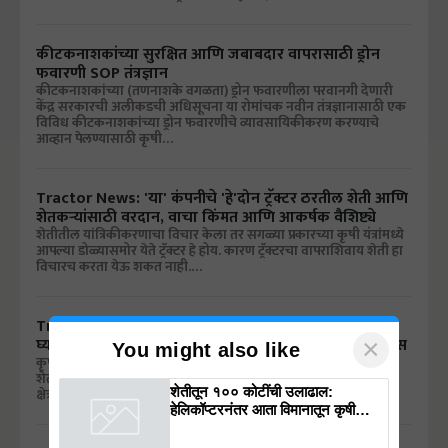
कीटकनाशकांच्या सुरक्षित आणि जबाबदार वापरासाठी ड्रोन
फवारणी SOP तंत्रज्ञान
कीटकनाशकांच्या (तणनाशके वगळता) ड्रोन फवारणीला परवानगी देणारी
केंद्र सरकारची अलीकडची अधिसूचना या रोमांचक नवीन तंत्रज्ञानासाठी एक
विविध कीटकनाशकांच्या ड्रोन फवारणीचे व्यावसायिकीकरण करण्याचे
आव्हान पेलण्यासाठी कृषी…
Tractor News: 'या' कंपनीचे 'हे'दोन ट्रॅक्टर ठरतील शेती आणि
शेतकऱ्यांसाठी वरदान, वाचा किंमत आणि आकर्षक वैशिष्ट्ये
शेतीतील यांत्रिकीकरणाचा विचार केला तर सगळ्या प्रकारच्या कृषी यंत्रांमध्ये
आपल्या डोळ्यासमोर येते ट्रॅक्टर हे होय. कारण ट्रॅक्टरचा वापराशिवाय शेती हा
विचारच करता येऊ शकत नाही.…
Tractor News: शेतीसाठी सणासुदीच्या मुहूर्तावर मिनी ट्रॅक्टर
घ्यायचा प्लान असेल तर उत्कृष्ट ठरतील 'हे'2 ट्रॅक्टर, वाचा डिटेल्स
×
You might also like
कृषी क्षेत्रामध्ये आता यांत्रिकीकरण खूप मोठ्या प्रमाणावर होऊ लागले असून
शेतीची बरीच कामे आता यंत्रांच्या साह्याने केली जातात. जर आपण कृषी
शेतीतून १०० कोटींची उलाढाल:
क्षेत्रामधील यंत्रांचा वापराचा विचार…
हेलिकॉप्टरनंतर आता विमानातून कृषी
क्रांती घडवणार डॉ. राजाराम त्रिपाठी