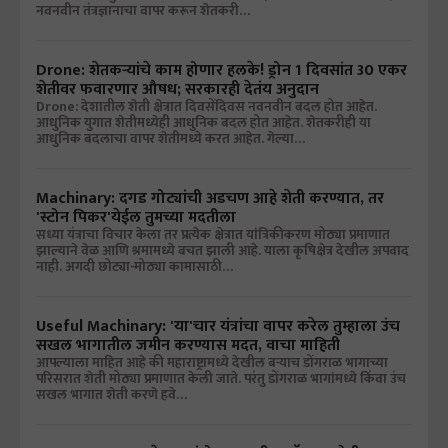
नवनवीन तंत्रज्ञानाचा वापर करून शेतकरी…
Drone: शेतकऱ्यांचे काम होणार हलके! ड्रोन 1 दिवसांत 30 एकर
शेतीवर फवारणार औषध; सरकारही देतंय अनुदान
Drone: देशातील शेती क्षेत्रात दिवसेंदिवस नवनवीन बदल होत आहेत.
आधुनिक युगात शेतीमध्येही आधुनिक बदल होत आहेत. शेतकरीही या
आधुनिक बदलाचा वापर शेतीमध्ये करत आहेत. गेल्या…
Machinary: दगड गोट्यांची अडचण आहे शेती करण्यात, तर
'स्टोन पिकर'येईल तुमच्या मदतीला
सध्या यंत्राचा विचार केला तर प्रत्येक क्षेत्रात यांत्रिकीकरण मोठ्या प्रमाणात
झाल्याने वेळ आणि श्रमामध्ये बचत झाली आहे. याला कृषिक्षेत्र देखील अपवाद
नाही. अगदी छोट्या-मोठ्या कामासाठी…
Useful Machinary: 'या'चार यंत्रांचा वापर करेल तुम्हाला उंच
सखल भागातील जमीन करण्यास मदत, वाचा माहिती
आपल्याला माहित आहे की महाराष्ट्रामध्ये देखील बऱ्याच डोंगराळ भागाच्या
परिसरात शेती मोठ्या प्रमाणात केली जाते. परंतु डोंगराळ भागांमध्ये किंवा उंच
सखल भागात शेती करणे हवे…