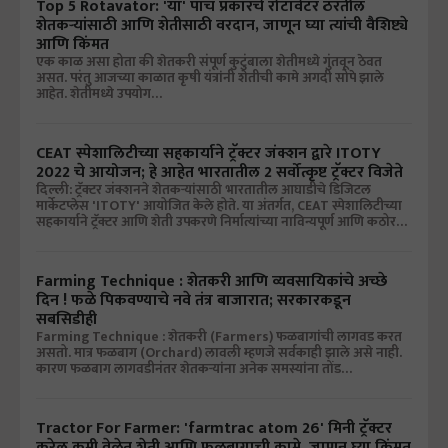
Top 5 Rotavator: 'या' पाच प्रकारचे रोटावेटर ठरतील
शेतकऱ्यांसाठी आणि शेतीसाठी वरदान, जाणून घ्या त्यांची वैशिष्ट्ये
आणि किंमत
एक काळ असा होता की शेतकरी संपूर्ण कुटुंबाला शेतीमध्ये गुंतवून ठेवत
असत. परंतु आजच्या काळात कृषी यंत्रांनी शेतीची कामे अगदी सोपे झाले
आहेत. शेतीमध्ये उपयोग…
CEAT स्पेशालिटीच्या सहकार्याने ट्रॅक्टर जंक्शन द्वारे ITOTY
2022 चे आयोजन; हे आहेत भारतातील 2 सर्वोत्कृष्ट ट्रॅक्टर विजेते
दिल्ली: ट्रॅक्टर जंक्शनने शेतकऱ्यांसाठी भारतातील आघाडीचे डिजिटल
मार्केटप्लेस 'ITOTY' आयोजित केले होते. या अंतर्गत, CEAT स्पेशालिटीच्या
सहकार्याने ट्रॅक्टर आणि शेती उपकरणे निर्मात्यांच्या नाविन्यपूर्ण आणि कठोर…
Farming Technique : शेतकरी आणि व्यवसायिकांचे अच्छे
दिन ! फळे पिकवण्याचे नवे तंत्र बाजारात; सरकारकडून
सबसिडीही
Farming Technique : शेतकरी (Farmers) फळबागांची लागवड करत
असतो. मात्र फळबाग (Orchard) लावली म्हणजे सर्वकाही झाले असे नाही.
कारण फळबाग लागवडीनंतर शेतकऱ्यांना अनेक समस्यांना तोंड…
Tractor For Farmer: 'farmtrac atom 26' मिनी ट्रॅक्टर
करेल कमी वेळेत शेती आणि फळबागाची कामे, जाणून घ्या किंमत