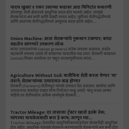
नादच खुळा! १ एकर उसाच्या फडावर आठ मिनिटांत फवारणी
सोलापूर: शेती क्षेत्रामध्ये आधुनिक बदल होत चालले आहेत. त्यामुळे
शेतकऱ्यांना श्रम कमी आणि वेळही वाचत आहेत. पूर्वीच्या शेतीपद्धतीमध्ये
आणि आताच्या शेतीपद्धतीमध्ये आमूलाग्र बदल झाले आहेत.…
Onion Machine: आता शेतकऱ्यांचे नुकसान टळणार; कांदा
सडतोय सांगणारे उपकरण लॉन्च
कांदा उत्पादकांच्या (onion growers) अनेक समस्या असतात. सर्वात
महत्वाची समस्या असते ती कांद्याच्या भावातील चढ उतार. शेतकरी कांद्याला
(onion) मिळत असलेला दर पाहून साठवणुकीतला कांदा…
Agriculture Without Soil: मातीविना शेती करता येणार 'या'
तंत्राने; शेतकऱ्यांच्या उत्पादनात वाढ होणार
शेतकरी (farmers) शेतीमधून चांगले उत्पादन घेत असतात. खर्चाचा आणि
उत्पादनाचा समतोल राखत योग्य नियोजन चालू असते. परंतु सध्या आपण
पाहिले तर शेतीमधील अधिक खर्चामुळे शेतकरी…
Tractor Mileage: दर तासाला ट्रॅक्टर खातो इतके तेल;
चांगल्या मायलेजसाठी करा हे काम; जाणून घ्या...
Tractor Mileage: देशातील आधुनिकीकरणाबरोबर शेतकरीही आधुनिक
होत आहेत. आधुनिक यंत्रामुळे शेतकाम करण्यासाठी शेतकऱ्यांचे श्रम कमी होत