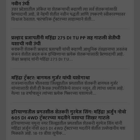
नवीन उंची
उत्तर प्रदेशातील अंकित या शेतकऱ्याची कहाणी त्या सर्व शेतकऱ्यांसाठी
प्रेरणादायी आहे, जे नेहमी शेतीत नवीन पद्धती आणि उपकरणे स्वीकारण्यावर
विश्वास ठेवतात. पारंपारिक ट्रॅक्टरच्या साहाय्याने शेती…
प्रल्हाद प्रजापतींनी महिंद्रा 275 DI TU PP सह गाठली शेतीची
यशाची नवी उंची
कष्टकरी शेतकरी प्रल्हाद प्रजापती यांची कहाणी आधुनिक तंत्रज्ञानाचा अवलंब
करून शेतीत बदल करू इच्छिणाऱ्या प्रत्येक शेतकऱ्यासाठी प्रेरणादायी आहे.
जेव्हा प्रल्हाद यांनी महिंद्रा 275 DI TU…
महिंद्रा ट्रॅक्टर: बागमल गुर्जर यांची यशोगाथा
राजस्थानातील भीलवाडा जिल्ह्यातील प्रगतशील शेतकरी बागमल गुर्जर
यांच्यासाठी शेती ही केवळ उपजीविकेचे साधन नसून, ती त्यांचा ध्यास आहे.
गेल्या 18 वर्षांपासून त्यांच्या प्रत्येक पिकाच्या यशामध्ये…
हरियाणातील प्रगतशील शेतकरी गुरमेज सिंग: महिंद्रा अर्जुन नोवो
605 DI 4WD ट्रॅक्टरच्या मदतीने यशाचा शिखर गाठले
हरियाणाच्या यमुना नगर जिल्ह्यातील प्रगतशील शेतकरी गुरमेज सिंग यांनी
महिंद्रा अर्जुन नोवो 605 DI 4WD ट्रॅक्टरच्या मदतीने शेतीत उल्लेखनीय यश
मिळवले आहे. 18-19 बीघा सुपीक…