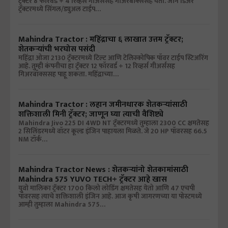
ट्रॅक्टर 8 फॉरवर्ड + 4 रिव्हर्स गीअर्ससह गीअरबॉक्ससह येतो. जॉन डिअर
ट्रॅक्टरमध्ये सिंगल/ड्युअल टाईप…
Mahindra Tractor : महिंद्राचा ६ लाखात उत्तम ट्रॅक्टर;
शेतकऱ्यांची भरघोस पसंदी
महिंद्रा ओजा 2130 ट्रॅक्टरमध्ये टिल्ट आणि टेलिस्कोपिक पॉवर टाईप स्टिअरिंग
आहे. तुम्ही कंपनीचा हा ट्रॅक्टर 12 फॉरवर्ड + 12 रिव्हर्स गीअर्ससह
गिअरबॉक्ससह पाहू शकता. महिंद्राच्या…
Mahindra Tractor : लहान जमीनधारक शेतकऱ्यांसाठी
शक्तिशाली मिनी ट्रॅक्टर; जाणून घ्या त्याची वैशिष्ट्ये
Mahindra Jivo 225 DI 4WD NT ट्रॅक्टरमध्ये तुम्हाला 2300 CC क्षमतेसह
2 सिलिंडरमध्ये वॉटर कूल्ड इंजिन पाहायला मिळते. जे 20 HP पॉवरसह 66.5
NM टॉर्क…
Mahindra Tractor News : शेतकऱ्यांनो शेतकामांसाठी
Mahindra 575 YUVO TECH+ ट्रॅक्टर आहे खास
युवो मालिका ट्रॅक्टर 1700 किलो लोडिंग क्षमतेसह येतो आणि 47 एचपी
पॉवरसह त्याचे शक्तिशाली इंजिन आहे. आज कृषी जागरणच्या या पोस्टमध्ये
आम्ही तुम्हाला Mahindra 575…