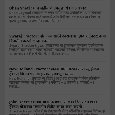
Dhan Sheti : धान शेतीमध्ये उपयुक्त यंत्र व अवजारे
Dhan Lagwad : साधारणतः एका महिन्यानंतर उगविलेल्या धान रोपांमध्ये
हलके नांगरण केल्या जाते याप्रकारे जमिनीची मशागत करून धान पिकास
फुटवे फुटण्यास व तण नियंत्रणासाठी मदत…
Swaraj Tractor : शेतकऱ्यांसाठी स्वराजचा दमदार ट्रॅक्टर; कमी
किंमतीत करतो जादा कामा
Swaraj Tractor News : स्वराजच्या या ट्रॅक्टरमध्ये तुम्हाला डिफरेंशियल
सिलेंडर स्टिअरिंगसह पॉवर स्टीयरिंग पाहायला मिळते. कंपनीच्या या ट्रॅक्टरला
12 फॉरवर्ड + 2 रिव्हर्स गीअर्ससह गीअरबॉक्स…
New Holland Tractor : शेतकऱ्यांना परवडणारा न्यू हॉलंड
ट्रॅक्टर; किंमत पण आहे स्वस्त, जाणून घ्या...
New Holland : तुम्हाला न्यू हॉलंड 3037 TX ट्रॅक्टरमध्ये पॉवर स्टीयरिंग
पाहायला मिळेल. या ट्रॅक्टरमध्ये 8 फॉरवर्ड + 2 रिव्हर्स/ 8 फॉरवर्ड + 8
रिव्हर्स…
John Deere : शेतकऱ्यांना परवडणारा जॉन डिअर 5039 D
ट्रॅक्टर; मोजक्या किंमतीत शेतीत जादा काम करतो
Tractor News : जॉन डीअर ट्रॅक्टरमध्ये पॉवर स्टीयरिंग पाहायला मिळेल. हा