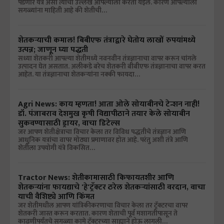
पडणारे यंत्र असा त्याचा उल्लेख आपल्याला करता येईल. कारण आपल्याला
सगळ्यांना माहिती आहे की शेतीची…
शेतकऱ्याची कमाल! बिबीएफ तंत्राद्वारे घेतोय लाखों रुपयांमध्ये
उत्पन्न; जाणून घ्या पद्धती
सध्या शेतकरी आपल्या शेतीमध्ये नवनवीन तंत्रज्ञानाचा वापर करून चांगले
उत्पादन घेत असतात. अलीकडे बरेच शेतकरी बीबीएफ तंत्रज्ञानाचा वापर करत
आहेत. या तंत्रज्ञानाचा शेतकऱ्यांना नक्की फायदा…
Agri News: काय म्हणता! आता ओले सोयाबीनचे टेन्शन नाही!
डॉ. पंजाबराव देशमुख कृषी विद्यापीठाने तयार केले सोयाबीन
सुकवण्यासाठी ड्रायर, वाचा डिटेल्स
जर आपण शेतीक्षेत्राचा विचार केला तर विविध पद्धतीचे तंत्रज्ञान आणि
आधुनिक यत्रांचा वापर मोठ्या प्रमाणावर होत आहे. परंतु अशी तंत्रे आणि
शेतीला उपयोगी यंत्रे विकसित…
Tractor News: शेतीकामासाठी किफायतशीर आणि
शेतकऱ्यांना फायद्याचे 'हे'ट्रॅक्टर ठरेल शेतकऱ्यांसाठी वरदान, वाचा
याची वैशिष्ट्ये आणि किंमत
जर शेतीमधील आपण यांत्रिकीकरणाचा विचार केला तर ट्रॅक्टरचा वापर
शेतकरी जास्त करून करतात. कारण शेताची पूर्व मशागतीपासून ते
काढणीपर्यंतचे सगळ्या कामे ट्रॅक्टरच्या साह्याने होऊ लागली…