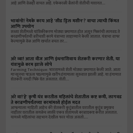
आहे आणि वेळही वाचत आहे. एकेकाळी बैलांनी शेतीची मशागत…
भावांनो! नेमके काय आहे 'सीड ड्रिल मशीन'? वाचा त्याची किंमत
आणि उपयोग
सध्या शेतीमध्ये यांत्रिकीकरण मोठ्या प्रमाणात होत असून पिकांची लागवड ते
काढणीपर्यंतची बरीचशी कामे यंत्राच्या साहाय्याने केली जातात. यंत्राचा वापर
केल्यामुळे वेळ आणि खर्चात बचत तर…
अरे व्वा! आता वीज आणि इंधनाशिवाय शेतकरी करणार शेती, या
यंत्रामुळे काम झाले सोपे
Farming Technique: भारतामध्ये शेती मोठ्या प्रमाणात केली जाते. आता
मान्सूनचा पाऊस पडल्यामुळे खरीप हंगामाला सुरुवात झाली आहे. या हंगामात
शेतकरी नगदी पिके घेत असतात. शेती…
अरे वा!'हे' कृषी यंत्र करतील महिलांचे शेतातील कष्ट कमी, लागवड
ते काढणीपर्यंतच्या कामांमध्ये होईल मदत
आपल्याला माहिती आहेच की शेतकरी कुटुंबातील घरातील कुटुंब प्रमुखच
नाहीतर घरातील सगळेच व्यक्ती एकत्र शेतामध्ये काबाडकष्ट करीत असतात.
यामध्ये महिलांचा सहभाग देखील फार मोठा असतो.…