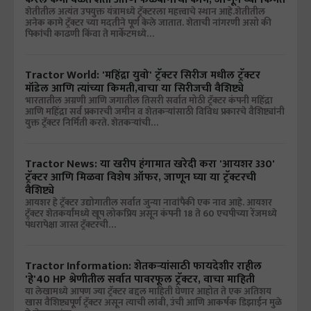
शेतीतील अत्यंत उपयुक्त यंत्रामध्ये ट्रॅक्टरला महत्त्वाचे स्थान आहे.शेतीतील
अनेक कामे ट्रॅक्टर च्या मदतीने पूर्ण केले जातात. शेताची नांगरणी असो की
पिकांची काढणी किंवा ते मार्केटमध्ये…
Tractor World: 'महिंद्रा युवो' ट्रॅक्टर सिरीज मधील ट्रॅक्टर
मॉडेल आणि त्यांच्या किमती,वाचा या सिरीजची वैशिष्ट्ये
भारतातील अग्रणी आणि जगातील तिसरी सर्वात मोठी ट्रॅक्टर कंपनी महिंद्रा
आणि महिंद्रा सर्व प्रकारची जमीन व शेतकऱ्यांसाठी विविध प्रकारचे वैशिष्ट्यांनी
युक्त ट्रॅक्टर निर्मिती करते. शेतकऱ्यांची…
Tractor News: या खरीप हंगामात खरेदी करा 'आयशर 330'
ट्रॅक्टर आणि मिळवा विशेष ऑफर, जाणून घ्या या ट्रॅक्टरची
वैशिष्ट्ये
आयशर हे ट्रॅक्टर उद्योगातील सर्वात जुन्या नावांपैकी एक नाव आहे. आयशर
ट्रॅक्टर शेतकर्यांमध्ये खूप लोकप्रिय असून कंपनी 18 ते 60 एचपीच्या रेंजमध्ये
पंधरापेक्षा जास्त ट्रॅक्टरची…
Tractor Information: शेतकऱ्यांसाठी फायदेशीर राहील
'हे'40 HP श्रेणीतील सर्वात पावरफूल ट्रॅक्टर, वाचा माहिती
या लेखामध्ये आपण ज्या ट्रॅक्टर बद्दल माहिती घेणार आहोत ते एक अतिशय
खास वैशिष्ट्यपूर्ण ट्रॅक्टर असून त्याची लांबी, उंची आणि आकर्षक डिझाईन मुळे