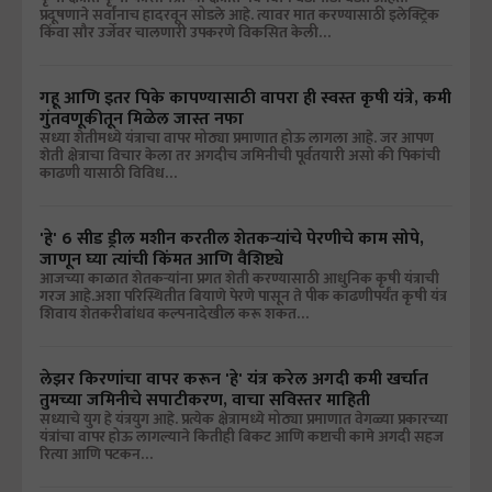
प्रदूषणाने सर्वांनाच हादरवून सोडले आहे. त्यावर मात करण्यासाठी इलेक्ट्रिक
किंवा सौर उर्जेवर चालणारी उपकरणे विकसित केली…
गहू आणि इतर पिके कापण्यासाठी वापरा ही स्वस्त कृषी यंत्रे, कमी
गुंतवणूकीतून मिळेल जास्त नफा
सध्या शेतीमध्ये यंत्राचा वापर मोठ्या प्रमाणात होऊ लागला आहे. जर आपण
शेती क्षेत्राचा विचार केला तर अगदीच जमिनीची पूर्वतयारी असो की पिकांची
काढणी यासाठी विविध…
'हे' 6 सीड ड्रील मशीन करतील शेतकऱ्यांचे पेरणीचे काम सोपे,
जाणून घ्या त्यांची किंमत आणि वैशिष्ट्ये
आजच्या काळात शेतकऱ्यांना प्रगत शेती करण्यासाठी आधुनिक कृषी यंत्राची
गरज आहे.अशा परिस्थितीत बियाणे पेरणे पासून ते पीक काढणीपर्यंत कृषी यंत्र
शिवाय शेतकरीबांधव कल्पनादेखील करू शकत…
लेझर किरणांचा वापर करून 'हे' यंत्र करेल अगदी कमी खर्चात
तुमच्या जमिनीचे सपाटीकरण, वाचा सविस्तर माहिती
सध्याचे युग हे यंत्रयुग आहे. प्रत्येक क्षेत्रामध्ये मोठ्या प्रमाणात वेगळ्या प्रकारच्या
यंत्रांचा वापर होऊ लागल्याने कितीही बिकट आणि कष्टाची कामे अगदी सहज
रित्या आणि पटकन…