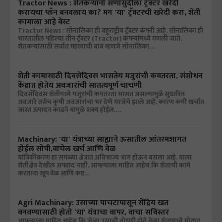
Tractor News : शेतकऱ्यांनो सणासुदीला ट्रॅक्टर खरेदी
करायचा प्लॅन बनवलाय का? मग 'या' ट्रॅक्टरची खरेदी करा, शेती
कामाला आहे बेस्ट
Tractor News : सोनालिका ही बहुराष्ट्रीय ट्रॅक्टर कंपनी आहे. सोनालिका ही
भारतातील पहिल्या तीन ट्रॅक्टर (Tractor) कंपन्यांमध्ये गणली जाते.
शेतकऱ्यांसाठी सर्वात महत्त्वाची बाब म्हणजे सोनालिका…
शेती कामासाठी दिवसेंदिवस भासतेय मजुरांची कमतरता, संशोधन
केंद्रात होतेय अवजारांची सातत्यपूर्ण चाचणी
दिवसेंदिवस शेतीमध्ये मजुरांची कमतरता भासत असल्यामुळे सुधारित
अवजारे तसेच कृषी अवजारांचा भर देणे गरजेचे झाले आहे. कारण कमी खर्चात
जास्त उत्पादन काढने यामुळे शक्य होईल.…
Machinary: 'या' यंत्राच्या साह्याने ऊसातील आंतरमशागत
होईल सोपी,वाचेल खर्च आणि वेळ
यांत्रिकीकरण हा सगळ्या क्षेत्रात अविभाज्य भाग होऊन बसला आहे. याला
शेतीक्षेत्र देखील अपवाद नाही. आपल्याला माहित आहेच कि शेताची कामे
करताना खूप वेळ आणि कष्ट…
Agri Machinary: उसाच्या पाचटापासून सेंद्रिय खत
बनवण्यासाठी होतो 'या' यंत्राचा वापर, वाचा सविस्तर
आपल्याला माहित आहेच कि जेव्हा उसाची तोडणी होते तेव्हा शेतामध्ये मोठ्या