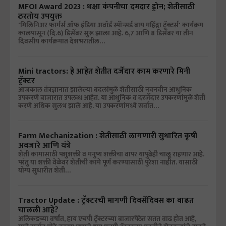
MFOI Award 2023 : धक्षा कंपनीचा दमदार ड्रोन; शेतीसाठी
ठरतोय उपयुक्त
'मिलिनिअर फार्मर्स ऑफ इंडिया अवॉर्ड स्पॅांन्सर्ड बाय महिंद्रा ट्रॅक्टर्स' कार्यक्रम
कालपासून (दि.6) डिसेंबर सुरू झाला आहे. 6,7 आणि 8 डिसेंबर या तीन
दिवसीय कार्यक्रमात देशभरातील…
Mini tractors: हे आहेत शेतीत दर्जेदार काम करणारे मिनी
ट्रॅक्टर
आजकाल तंत्रज्ञानात झालेल्या बदलांमुळे शेतीसाठी नवनवीन आधुनिक
उपकरणे बाजारात उपलब्ध आहेत. या आधुनिक व दरर्जेदार उपकरणांमुळे शेती
करणे अधिक सुलभ झाले आहे. या उपकरणांमध्ये सर्वात…
Farm Mechanization : शेतीसाठी लागणारी सुधारित कृषी
अवजारे आणि यंत्रे
शेती कामासाठी पशुशक्ती व मनुष्य शक्तीचा वापर यापुढेही चालू राहणार आहे.
परंतु या शक्ती वेळेवर शेतीची कामे पूर्ण करण्यासाठी पुरेशा नाहीत. यासाठी
योग्य सुधारीत शेती…
Tractor Update : ट्रॅक्टरची मागणी दिवसेंदिवस का वाढत
चालली आहे?
अलिकडच्या वर्षांत, हाय एचपी ट्रॅक्टरच्या बाजारपेठेत सतत वाढ होत आहे,