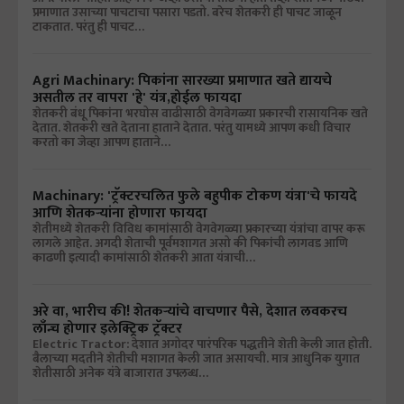
प्रमाणात उसाच्या पाचटाचा पसारा पडतो. बरेच शेतकरी ही पाचट जाळून
टाकतात. परंतु ही पाचट…
Agri Machinary: पिकांना सारख्या प्रमाणात खते द्यायचे
असतील तर वापरा 'हे' यंत्र,होईल फायदा
शेतकरी बंधू पिकांना भरघोस वाढीसाठी वेगवेगळ्या प्रकारची रासायनिक खते
देतात. शेतकरी खते देताना हाताने देतात. परंतु यामध्ये आपण कधी विचार
करतो का जेव्हा आपण हाताने…
Machinary: 'ट्रॅक्टरचलित फुले बहुपीक टोकण यंत्रा'चे फायदे
आणि शेतकऱ्यांना होणारा फायदा
शेतीमध्ये शेतकरी विविध कामांसाठी वेगवेगळ्या प्रकारच्या यंत्रांचा वापर करू
लागले आहेत. अगदी शेताची पूर्वमशागत असो की पिकांची लागवड आणि
काढणी इत्यादी कामांसाठी शेतकरी आता यंत्राची…
अरे वा, भारीच की! शेतकऱ्यांचे वाचणार पैसे, देशात लवकरच
लाँन्च होणार इलेक्ट्रिक ट्रॅक्टर
Electric Tractor: देशात अगोदर पारंपरिक पद्धतीने शेती केली जात होती.
बैलाच्या मदतीने शेतीची मशागत केली जात असायची. मात्र आधुनिक युगात
शेतीसाठी अनेक यंत्रे बाजारात उपलब्ध…