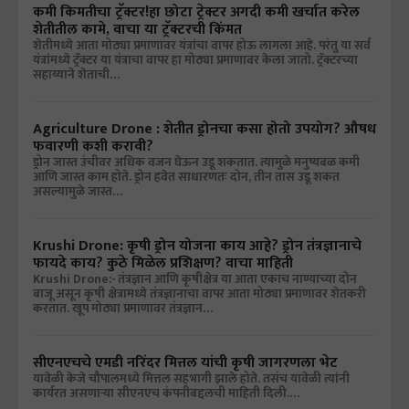
कमी किमतीचा ट्रॅक्टर!हा छोटा ट्रेक्टर अगदी कमी खर्चात करेल
शेतीतील कामे, वाचा या ट्रॅक्टरची किंमत
शेतीमध्ये आता मोठ्या प्रमाणावर यंत्रांचा वापर होऊ लागला आहे. परंतु या सर्व
यंत्रांमध्ये ट्रॅक्टर या यंत्राचा वापर हा मोठ्या प्रमाणावर केला जातो. ट्रॅक्टरच्या
सहाय्याने शेताची…
Agriculture Drone : शेतीत ड्रोनचा कसा होतो उपयोग? औषध
फवारणी कशी करावी?
ड्रोन जास्त उंचीवर अधिक वजन घेऊन उडू शकतात. त्यामुळे मनुष्यबळ कमी
आणि जास्त काम होते. ड्रोन हवेत साधारणतः दोन, तीन तास उडू शकत
असल्यामुळे जास्त…
Krushi Drone: कृषी ड्रोन योजना काय आहे? ड्रोन तंत्रज्ञानाचे
फायदे काय? कुठे मिळेल प्रशिक्षण? वाचा माहिती
Krushi Drone:- तंत्रज्ञान आणि कृषीक्षेत्र या आता एकाच नाण्याच्या दोन
बाजू असून कृषी क्षेत्रामध्ये तंत्रज्ञानाचा वापर आता मोठ्या प्रमाणावर शेतकरी
करतात. खूप मोठ्या प्रमाणावर तंत्रज्ञान…
सीएनएचचे एमडी नरिंदर मित्तल यांची कृषी जागरणला भेट
यावेळी केजे चौपालमध्ये मित्तल सहभागी झाले होते. तसंच यावेळी त्यांनी
कार्यरत असणाऱ्या सीएनएच कंपनीबद्दलची माहिती दिली.…