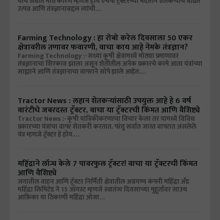
याचे सर्वात मोठे कारण म्हणजे हाय एचपी ट्रॅक्टरच्या मदतीने शेतकऱ्यांचे वाढते
उत्पन्न आणि तंत्रज्ञानाबद्दल त्यांची…
Farming Technology : हा रोबो करेल दिवसाला 50 एकर
क्षेत्रावरील तणावर फवारणी, वाचा काय आहे नेमके तंत्रज्ञान?
Farming Technology :- सध्या कृषी क्षेत्रामध्ये मोठ्या प्रमाणावर
तंत्रज्ञानाचा शिरकाव झाला असून शेतीतील अनेक प्रकारचे कामे आता यंत्रांच्या
साह्याने आणि तंत्रज्ञानाचा वापराने सोपे झाले आहेत.…
Tractor News : लहान शेतकऱ्यांसाठी उपयुक्त आहे हे 6 वर्ष
वारंटीचे जबरदस्त ट्रॅक्टर, वाचा या ट्रॅक्टरची किंमत आणि वैशिष्ट्ये
Tractor News :- कृषी यांत्रिकीकरणाचा विचार केला तर यामध्ये विविध
प्रकारच्या यंत्रांचा वापर शेतकरी करतात. परंतु सर्वात जास्त वापरात असलेले
यंत्र म्हणजे ट्रॅक्टर हे होय.…
महिंद्राने लॉन्च केले 7 पावरफुल ट्रॅक्टर! वाचा या ट्रॅक्टरची किंमत
आणि वैशिष्ट्ये
जगातील वाहन आणि ट्रॅक्टर निर्मिती क्षेत्रातील अग्रगण्य कंपनी महिंद्रा अँड
महिंद्रा लिमिटेड ने 15 ऑगस्ट म्हणजे स्वातंत्र्य दिवसाच्या मुहूर्तावर साउथ
आफ्रिका या ठिकाणी महिंद्रा ओजा…