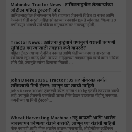
Mahindra Tractor News : तामिळनाडूतील शेतकऱ्यांच्या
जोडीला महिंद्रा ट्रॅक्टरची जोड
तामिळनाडूतील सेनांपलायम येथे राहणारा शेतकरी विघ्नेश हा नारळ आणि
केळीची शेती करतो. महिंद्रासोबतच्या फायद्यांबद्दल ते सांगतात, “गेल्या 30
वर्षांपासून आमची सर्व प्रक्रिया मनुष्यबळावर अवलंबून होती,…
Tractor News : उद्योजक कुटुंबाने वर्षानुवर्षे यशस्वी कापणी
सुनिश्चित करण्यासाठी तंत्रज्ञान कसे वापरले?
महिंद्रा ट्रॅक्टर त्याच्या दैनंदिन कामात आणि शेतीच्या कामात वापरताना
रकीबला खूप आनंद होतो. कारण, महिंद्राच्या तंत्रज्ञानामुळे त्यांचे काम अधिक
सोपे होते, ज्यामुळे त्यांना दिलासा मिळतो.…
John Deere 3036E Tractor : 35 HP पॉवरसह सर्वात
शक्तिशाली मिनी ट्रॅक्टर; जाणून घ्या त्याची माहिती
John Deere 3036E ट्रॅक्टरची उचल क्षमता 910 kg इतकी ठेवण्यात आली
आहे. ज्यामुळे शेतकरी एकावेळी जास्त पिके घेऊन बाजारात पोहोचू शकतात.
कंपनीच्या या मिनी ट्रॅक्टरचे…
Wheat Harvesting Machine : गहू काढणी आणि अवशेष
व्यवस्थापन कोणत्या यंत्राने करावे?; जाणून घ्या यंत्रांची माहिती
पीक कापणी आणि पीक अवशेष व्यवस्थापनासाठी, ऑटोमॅटिक व्हर्टिकल