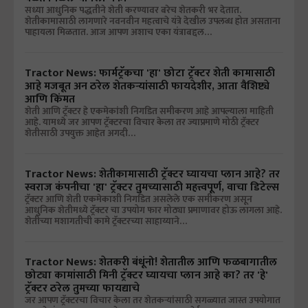
सध्या आधुनिक पद्धतीने शेती करण्यावर बरेच शेतकरी भर देतात.
शेतीकामासाठी लागणारे नवनवीन महत्वाचे यंत्रे देखील उपलब्ध होत असताना
पाहायला मिळतात. आज आपण अशाच एका यंत्राबद्दल…
Tractor News: फार्मट्रॅकचा 'हा' छोटा ट्रॅक्टर शेती कामासाठी
आहे मजबूत अन ठरेल शेतकऱ्यांसाठी फायदेशीर, आता वैशिष्ट्ये
आणि किंमत
शेती आणि ट्रॅक्टर हे एकमेकांशी निगडित समीकरण आहे आपल्याला माहिती
आहे. यामध्ये जर आपण ट्रॅक्टरचा विचार केला तर ज्याप्रमाणे मोठी ट्रॅक्टर
शेतीसाठी उपयुक्त आहेत अगदी…
Tractor News: शेतीकामासाठी ट्रॅक्टर घ्यायचा प्लान आहे? तर
स्वराज कंपनीचा 'हा' ट्रॅक्टर तुमच्यासाठी महत्त्वपूर्ण, वाचा डिटेल्स
ट्रॅक्टर आणि शेती एकमेकाशी निगडित असलेले एक समीकरण असून
आधुनिक शेतीमध्ये ट्रॅक्टर चा उपयोग फार मोठ्या प्रमाणावर होऊ लागला आहे.
शेतीच्या मशागतीची कामे ट्रॅक्टरच्या साहाय्याने…
Tractor News: शेतकरी बंधूंनो! शेतातील आणि फळबागातील
छोट्या कामांसाठी मिनी ट्रॅक्टर घ्यायचा प्लान आहे का? तर 'हे'
ट्रॅक्टर ठरेल तुमच्या फायद्याचे
जर आपण ट्रॅक्टरचा विचार केला तर शेतकऱ्यांसाठी सगळ्यात जास्त उपयोगात