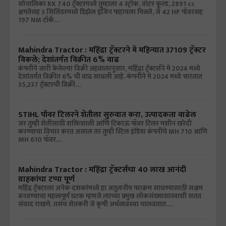
सोनालिका RX 740 ट्रॅक्टरमध्ये तुम्हाला 4 स्ट्रोक, वॉटर कूल्ड, 2891 cc
क्षमतेसह 3 सिलिंडरमध्ये डिझेल इंजिन पाहायला मिळते, जे 42 HP पॉवरसह
197 NM टॉर्क…
Mahindra Tractor : महिंद्रा ट्रॅक्टरने मे महिन्यात 37109 ट्रॅक्टर
विकले; देशांतर्गत विक्रीत 6% वाढ
कंपनीने जारी केलेल्या विक्री अहवालानुसार, महिंद्रा ट्रॅक्टर्सने मे 2024 मध्ये
देशांतर्गत विक्रीत 6% ची वाढ साधली आहे. कंपनीने मे 2024 मध्ये भारतात
35,237 ट्रॅक्टरची विक्री…
STIHL पॉवर टिलरने शेतीला सुरुवात करा, उत्पादकता वाढेल
जर तुम्ही शेतीसाठी शक्तिशाली आणि टिकाऊ पॉवर टिलर मशीन खरेदी
करण्याचा विचार करत असाल तर तुम्ही स्टिल इंडिया कंपनीचे MH 710 आणि
MH 610 पॉवर…
Mahindra Tractor : महिंद्रा ट्रॅक्टर्सचा 40 लाख आनंदी
ग्राहकांचा टप्पा पूर्ण
महिंद्र ट्रॅक्टरला अनेक दशकांमध्ये हा अतुलनीय पराक्रम साधण्यासाठी सक्षम
बनवण्याचा महत्त्वपूर्ण घटक म्हणजे त्याच्या प्रमुख लोकसंख्याशास्त्राशी सतत
संवाद राखणे. तसंच शेतकरी जे कृषी अर्थव्यवस्था चालवतात.…