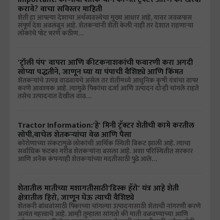
करावे? वाचा सविस्तर माहिती
शेती हा आपल्या देशाचा अर्थव्यवस्थेचा मुख्य आधार आहे, यावर जवळपास
संपूर्ण देश अवलंबून आहे. शेतकऱ्यांनी शेती केली नाही तर देशात राहणाऱ्या
लोकांचे पोट भरणे कठीण…
'ट्रॉली पंप' वापरा आणि कीटकनाशकांची फवारणी करा अगदी
सोप्या पद्धतीने, जाणून घ्या या पंपाची वैशिष्ट्ये आणि किंमत
शेतकऱ्यांचे उत्पन्न वाढवायचे असेल तर शेतीमध्ये आधुनिक कृषी यंत्रांचा वापर
करणे आवश्यक आहे. त्यामुळे पिकांचा दर्जा आणि उत्पादन दोन्ही चांगले राहते
तसेच उत्पादनात देखील वाढ…
Tractor Information:'हे' मिनी ट्रॅक्टर शेतीची कामे करतील
सोपी,वाचेल शेतकऱ्यांचा वेळ आणि पैसा
कोरोणाच्या संकटामुळे लोकांची आर्थिक स्थिती बिकट झाली आहे. त्याचा
सर्वाधिक फटका गरीब शेतकऱ्यांना बसला आहे. अशा परिस्थितीत सरकार
आणि अनेक कंपन्याही शेतकऱ्यांच्या मदतीसाठी पुढे आले…
शेतातील मातीच्या मशागतीसाठी'डिस्क हॅरो' यंत्र आहे शेती
क्षेत्रातील हिरो, जाणून घेऊ त्याची वैशिष्ट्ये
शेतकरी बांधवांसाठी पिकाच्या चांगल्या उत्पादनासाठी शेताची नांगरणी करणे
अत्यंत महत्त्वाचे आहे. आम्ही तुम्हाला सांगतो की माती वळवण्याच्या आणि