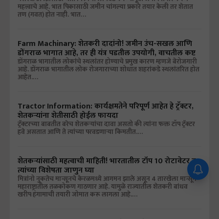
महत्त्वाचे आहे. भात पिकासाठी जमीन चांगल्या प्रकारे तयार केली तर शेतात
तण (गवत) होत नाही. भात…
Farm Machinary: शेतकरी दादांनो! जमीन उंच-सखल आणि
डोंगराळ भागात आहे, तर ही यंत्र पडतील उपयोगी, वाचतील कष्ट
डोंगराळ भागातील लोकांचे स्थलांतर होण्याचे प्रमुख कारण म्हणजे बेरोजगारी
आहे. डोंगराळ भागातील लोक रोजगाराच्या शोधात शहरांकडे स्थलांतरित होत
आहेत.…
Tractor Information: कार्यक्षमतेने परिपूर्ण आहेत हे ट्रॅक्टर,
शेतकऱ्यांना शेतीसाठी होईल फायदा
ट्रॅक्टरच्या बाबतीत बरेच शेतकऱ्यांचा दावा असतो की त्यांना फक्त टॉप ट्रॅक्टर
हवे असतात आणि ते त्यांच्या परवडणाऱ्या किमतीत.…
शेतकऱ्यांसाठी महत्वाची माहिती! भारतातील टॉप 10 रोटावेटर व
त्यांच्या विशेषता जाणुन घ्या
मित्रांनो नुकतेच मान्सूनचे केरळमध्ये आगमन झाले असून 4 तारखेला मान्सून
महाराष्ट्रातील तळकोकण गाठणार आहे. यामुळे राज्यातील शेतकरी बांधव
खरीप हंगामाची तयारी जोमात करू लागला आहे.…