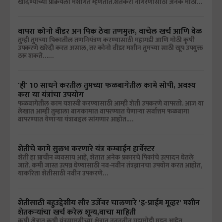
खोदण्याच्या प्रक्रियेला मशागत म्हणतात.शेतकरी नांगरणीसाठी अनेक मोठी…
वापरा कोनो वीडर अन पिक ठेवा तणमुक्त, वाचेल खर्च आणि वेळ
तुम्ही तुमच्या पिकातील तणनियंत्रण करण्यासाठी महागडी आणि मोठी कृषी
उपकरणे खरेदी करत असाल, तर कोनो वीडर मशीन तुमच्या साठी खूप उपयुक्त
ठरू शकते……
'ही' 10 साधने करतील तुमच्या फळबागेतील कामे सोपी, अवश्य
करा या यंत्रांचा उपयोग
फळबागेतील काम यशस्वी करण्यासाठी आम्ही शेती उपकरणे वापरतो. आज या
लेखात आम्ही तुम्हाला बागकामात वापरण्यात येणाऱ्या सर्वात्तम फळबागा
वापरण्यात येणाऱ्या यंत्राबद्दल सांगणार आहोत.…
शेतीचे कामे सुलभ करणारे यंत्र कम्बाईन हार्वेस्टर
शेती हा प्राचीन व्यवसाय आहे, शेतात अनेक प्रकारचे पिकांचे उत्पादन घेतले
जाते. कमी जास्त उत्पन्न घेण्यासाठी नव-नवीन तंत्रज्ञानचा उपयोग करत आहोत,
याकरिता शेतीसाठी नवीन उपकरणे…
शेतीसाठी बहुउद्देशीय सौर उर्जेवर चालणारे 'इ-प्राईम मूव्हर' मशीन
शेतकऱ्यांचा खर्च करेल शून्य,वाचा माहिती
कृषी क्षेत्रात कृषी यंत्रसामग्रीच्या क्षेत्रात नवनवीन घडामोडी घडत आहेत.