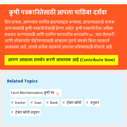
कृषी पत्रकारितेसाठी आपला पाठिंबा दर्शवा
प्रिय वाचक, आमच्यात सामील झाल्याबद्दल धन्यवाद. आपल्यासारखे वाचक
आमच्यासाठी कृषी पत्रकारितेसाठी प्रेरणा आहेत. कृषी पत्रकारितेला अधिक
बळकट करण्यासाठी आणि ग्रामीण भारतातील कानाकोप in्यात शेतकरी
आणि लोकांपर्यंत पोहोचण्यासाठी आम्हाला तुमचे समर्थन किंवा सहकार्य
आवश्यक आहे. आपले प्रत्येक सहकार्य आमच्या भविष्यासाठी मोलाचे आहे.
आपण आम्हाला समर्थन करणे आवश्यक आहे (Contribute Now)
Related Topics
Farm Mechanization कृषी यंत्र
tractor
loan
Bank
ट्रॅक्टर खरेदी
अनुदान
ट्रॅक्टर खरेदी अनुदान