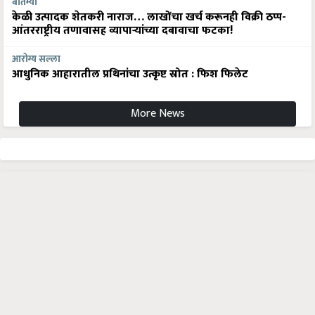
बातम्या
केळी उत्पादक शेतकरी नाराज… लाखोंचा खर्च करूनही विक्री ठप्प-
आंतरराष्ट्रीय तणावासह व्यापाऱ्यांच्या दबावाचा फटका!
आरोग्य सल्ला
आधुनिक आहारातील प्रथिनांचा उत्कृष्ट स्रोत : फिश फिलेट
More News