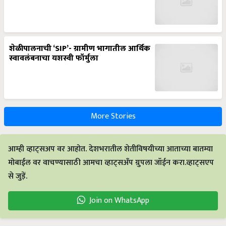
शेळीपालनाची ‘SIP’- ग्रामीण भागातील आर्थिक
स्वावलंबनाचा यशस्वी फॉर्मुला
More Stories
आम्ही व्हाट्सअप वर आहोत. देशभरातील शेतीविषयीच्या आताच्या बातम्या
मोबाईल वर वाचण्यासाठी आमचा व्हाट्सअँप ग्रुपला जॉईन करा.व्हाट्सएप
से जुड़ें.
Join on WhatsApp