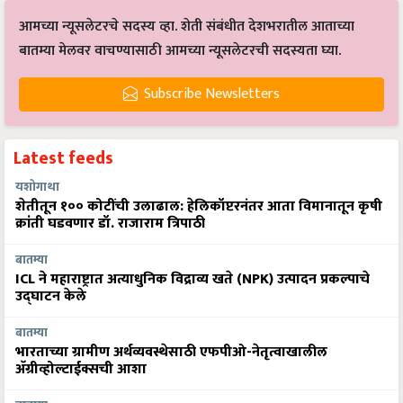
आमच्या न्यूसलेटरचे सदस्य व्हा. शेती संबंधीत देशभरातील आताच्या
बातम्या मेलवर वाचण्यासाठी आमच्या न्यूसलेटरची सदस्यता घ्या.
Subscribe Newsletters
Latest feeds
यशोगाथा
शेतीतून १०० कोटींची उलाढाल: हेलिकॉप्टरनंतर आता विमानातून कृषी
क्रांती घडवणार डॉ. राजाराम त्रिपाठी
बातम्या
ICL ने महाराष्ट्रात अत्याधुनिक विद्राव्य खते (NPK) उत्पादन प्रकल्पाचे
उद्घाटन केले
बातम्या
भारताच्या ग्रामीण अर्थव्यवस्थेसाठी एफपीओ-नेतृत्वाखालील
अ‍ॅग्रीव्होल्टाईक्सची आशा