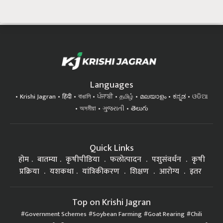
Languages
Krishi Jagran
हिंदी
বাঙালি
ਪੰਜਾਬੀ
தமிழ்
മലയാളം
ಕನ್ನಡ
ଓଡିଆ
অসমীয়া
ગુજરાતી
తెలుగు
Quick Links
होम
बातम्या
कृषीपीडिया
फलोत्पादन
पशुसंवर्धन
कृषी
प्रक्रिया
यशकथा
यांत्रिकीकरण
शिक्षण
आरोग्य
इतर
Top on Krishi Jagran
Government Schemes
Soybean Farming
Goat Rearing
Chili