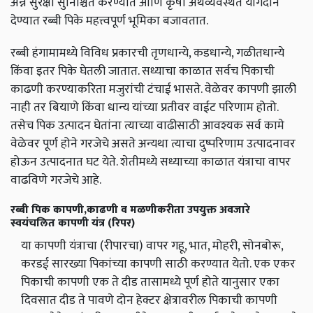
अन्न सुरक्षा सुनिश्चित करण्यात आणि कृषी अर्थव्यवस्थेत योगदान
देण्यात रब्बी पिके महत्त्वपूर्ण भूमिका बजावतात.
रब्बी हंगामामध्ये विविध प्रकारची तृणधान्ये, कडधान्ये, गळीतधान्ये
किंवा इतर पिके घेतली जातात. सध्याचा काळात सर्वच पिकाची
काढणी करण्याकरिता मजुरांची टंचाई भासते. वेळेवर कापणी झाली
नाही तर बियाणे किंवा धान्य यांच्या प्रतीवर वाईट परिणाम होतो.
तसेच पिक उत्पादन घेतांना त्याच्या वाढीसाठी आवश्यक सर्व कामे
वेळेवर पूर्ण होने गरजेचे असते अन्यथा त्याचा दुष्परिणाम उत्पादनावर
होऊन उत्पादनात घट येते. शेतीमध्ये सध्याच्या काळात यंत्राचा वापर
वाढविणे गरजेचे आहे.
रब्बी पिक कापणी,काढणी व मळणीकरीता उपयुक्त अवजारे
स्वयंचलित कापणी यंत्र (रिपर)
या कापणी यंत्राचा (रीपारचा) वापर गहू, भात, मोहरी, सोनबोरू,
करडई सारख्या पिकांच्या कापणी साठी करण्यात येतो. एक एकर
पिकाची कापणी एक ते दीड तासामध्ये पूर्ण होते यानुसार एका
दिवसात दीड ते पावणे दोन हेक्टर क्षेत्रावरील पिकाची कापणी