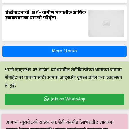
शेळीपालनाची ‘SIP’- ग्रामीण भागातील आर्थिक
स्वावलंबनाचा यशस्वी फॉर्मुला
More Stories
आम्ही व्हाट्सअप वर आहोत. देशभरातील शेतीविषयीच्या आताच्या बातम्या
मोबाईल वर वाचण्यासाठी आमचा व्हाट्सअँप ग्रुपला जॉईन करा.व्हाट्सएप
से जुड़ें.
Join on WhatsApp
आमच्या न्यूसलेटरचे सदस्य व्हा. शेती संबंधीत देशभरातील आताच्या