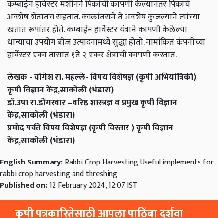
कम्बाईन हार्वेस्टर मशीनने पिकांची कापणी केल्यानंतर पिकांचे
अवशेष शेतातच राहतात. कालांतराने ते अवशेष कुजल्याने त्यांच्या
खतात रूपांतर होते. कम्बाईन हार्वेस्टर यंत्राने कापणी केलेल्या
धान्याचा उपयोग बीज उत्पादनामध्ये सुद्धा होतो. नामांकित कंपनीच्या
हार्वेस्टर एका तासात १ते २ एकर क्षेत्राची कापणी करतात.
लेखक - योगेश रा. महल्ले- विषय विशेषज्ञ (कृषी अभियांत्रिकी)
कृषी विज्ञान केंद्र,साकोली (भंडारा)
डॉ.उषा रा.डोंगरवार –वरिष्ठ शास्त्रज्ञ व प्रमुख कृषी विज्ञान
केंद्र,साकोली (भंडारा)
प्रमोद पर्वते विषय विशेषज्ञ (कृषी विस्तार ) कृषी विज्ञान
केंद्र,साकोली (भंडारा)
English Summary:
Rabbi Crop Harvesting Useful implements for
rabbi crop harvesting and threshing
Published on:
12 February 2024, 12:07 IST
कृषी पत्रकारितेसाठी आपला पाठिंबा दर्शवा