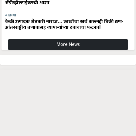
अ‍ॅग्रीव्होल्टाईक्सची आशा
बातम्या
केळी उत्पादक शेतकरी नाराज… लाखोंचा खर्च करूनही विक्री ठप्प-
आंतरराष्ट्रीय तणावासह व्यापाऱ्यांच्या दबावाचा फटका!
More News