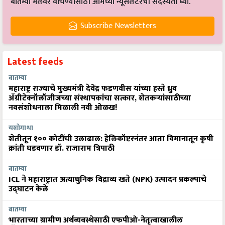
बातम्या मेलवर वाचण्यासाठी आमच्या न्यूसलेटरची सदस्यता घ्या.
Subscribe Newsletters
Latest feeds
बातम्या
महाराष्ट्र राज्याचे मुख्यमंत्री देवेंद्र फडणवीस यांच्या हस्ते ध्रुव
ॲग्रीटेक्नॉलॉजीजच्या संस्थापकांचा सत्कार, शेतकऱ्यांसाठीच्या
नवसंशोधनाला मिळाली नवी ओळख!
यशोगाथा
शेतीतून १०० कोटींची उलाढाल: हेलिकॉप्टरनंतर आता विमानातून कृषी
क्रांती घडवणार डॉ. राजाराम त्रिपाठी
बातम्या
ICL ने महाराष्ट्रात अत्याधुनिक विद्राव्य खते (NPK) उत्पादन प्रकल्पाचे
उद्घाटन केले
बातम्या
भारताच्या ग्रामीण अर्थव्यवस्थेसाठी एफपीओ-नेतृत्वाखालील