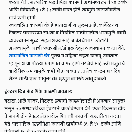
करता येते . पारंपारिक पद्धतीपेक्षा कापणी खर्चामध्ये ८५ ते ९० टक्के
आणि वेळेमध्ये ९० ते ९५ टक्के बचत होते. त्यामुळे कापणीवरील
खर्च कमी होतो.
स्वयंचलित कापणी यंत्र हे हाताळणीस सुलभ आहे. कार्बेरेटर व
फिल्टर यासारख्या साध्या व नियमित उपयोगातील भागांमुळे त्याचे
व्यवस्थापन सुध्दा सहज शक्य आहे. बाकीचे भाग लोखंडी
असल्यामुळे त्याची फक्त ग्रीस/ऑइल देवून व्यवस्थापन करता येते.
स्वयंचलित कापणी यंत्र
पुरुष व महिला सहज चालवू शकतात.
म्हणून याचा मोठया प्रमाणात वापर होणे गरजेचे आहे. स्त्री मजुरांचे
शारीरीक श्रम यामुळे कमी होऊ शकतात. तसेच कस्टम हायरिंग
सेंटर साठी एक उपयुक्त यंत्र म्हणुन वापरले जावू शकतो.
ट्रॅक्‍टरचलित कंद पिके काढणी अवजार:
बटाटा, आले,गाजर, बिटरूट इत्यादी काढणीसाठी हे अवजार उपयुक्त
असून ५० अश्वशक्तीच्या ट्रॅक्‍टरने चालविण्यात येते. एका दिवसात दीड
ते पावणे दोन हेक्टर क्षेत्रावरील पिकाची काढणी सहजरीत्या करता
येते. पारंपारिक पद्धतीपेक्षा कापणी खर्चामध्ये ३५ ते ४० टक्के आणि
वेळेमध्ये ६० ते ६५ टक्के बचत होते.