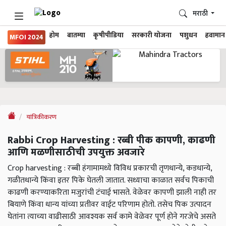
मराठी
होम
बातम्या
कृषीपीडिया
सरकारी योजना
पशुधन
हवामान
MFOI 2024
यांत्रिकीकरण
Rabbi Crop Harvesting : रब्बी पीक कापणी, काढणी
आणि मळणीसाठीची उपयुक्त अवजारे
Crop harvesting : रब्बी हंगामामध्ये विविध प्रकारची तृणधान्ये, कडधान्ये,
गळीतधान्ये किंवा इतर पिके घेतली जातात. सध्याचा काळात सर्वच पिकाची
काढणी करण्याकरिता मजुरांची टंचाई भासते. वेळेवर कापणी झाली नाही तर
बियाणे किंवा धान्य यांच्या प्रतीवर वाईट परिणाम होतो. तसेच पिक उत्पादन
घेतांना त्याच्या वाढीसाठी आवश्यक सर्व कामे वेळेवर पूर्ण होने गरजेचे असते