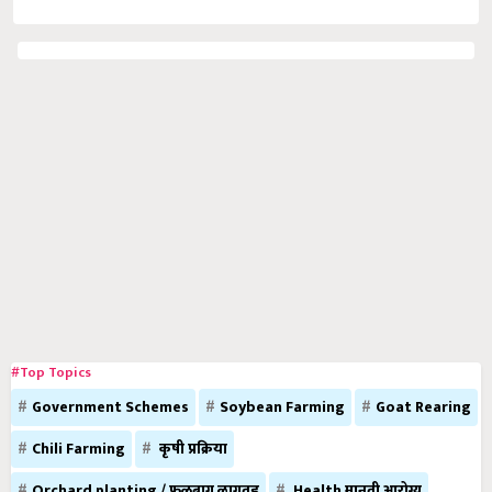
#Top Topics
Government Schemes
Soybean Farming
Goat Rearing
Chili Farming
कृषी प्रक्रिया
Orchard planting / फळबाग लागवड
Health मानवी आरोग्य