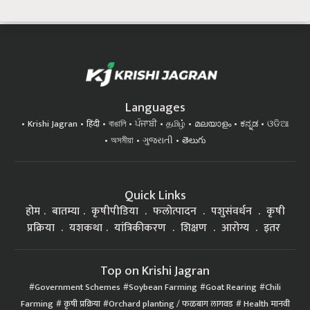
Languages
Krishi Jagran
हिंदी
বাঙালি
ਪੰਜਾਬੀ
தமிழ்
മലയാളം
ಕನ್ನಡ
ଓଡିଆ
অসমীয়া
ગુજરાતી
తెలుగు
Quick Links
होम
बातम्या
कृषीपीडिया
फलोत्पादन
पशुसंवर्धन
कृषी
प्रक्रिया
यशकथा
यांत्रिकीकरण
शिक्षण
आरोग्य
इतर
Top on Krishi Jagran
Government Schemes
Soybean Farming
Goat Rearing
Chili
Farming
कृषी प्रक्रिया
Orchard planting / फळबाग लागवड
Health मानवी