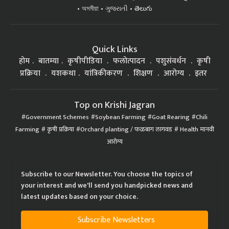
অসমীয়া
ગુજરાતી
తెలుగు
Quick Links
होम
बातम्या
कृषीपीडिया
फलोत्पादन
पशुसंवर्धन
कृषी
प्रक्रिया
यशकथा
यांत्रिकीकरण
शिक्षण
आरोग्य
इतर
Top on Krishi Jagran
Government Schemes
Soybean Farming
Goat Rearing
Chili
Farming
कृषी प्रक्रिया
Orchard planting / फळबाग लागवड
Health मानवी
आरोग्य
Subscribe to our Newsletter. You choose the topics of
your interest and we'll send you handpicked news and
latest updates based on your choice.
Subscribe Newsletters