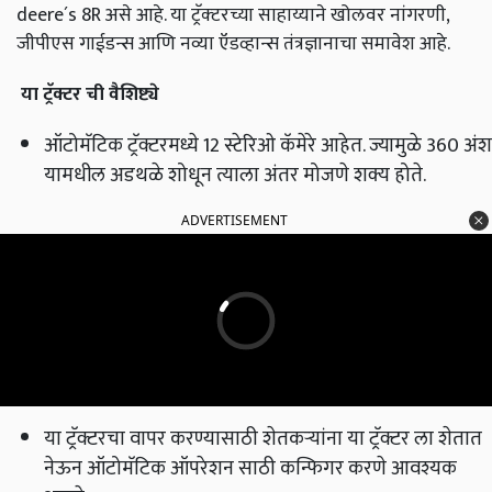
deere´s 8R असे आहे. या ट्रॅक्‍टरच्या साहाय्याने खोलवर नांगरणी,
जीपीएस गाईडन्स आणि नव्या ऍडव्हान्स तंत्रज्ञानाचा समावेश आहे.
या ट्रॅक्टर ची वैशिष्ट्ये
ऑटोमॅटिक ट्रॅक्टरमध्ये 12 स्टेरिओ कॅमेरे आहेत. ज्यामुळे 360 अंश
यामधील अडथळे शोधून त्याला अंतर मोजणे शक्य होते.
ADVERTISEMENT
या ट्रॅक्टरचा वापर करण्यासाठी शेतकऱ्यांना या ट्रॅक्टर ला शेतात
नेऊन ऑटोमॅटिक ऑपरेशन साठी कन्फिगर करणे आवश्यक