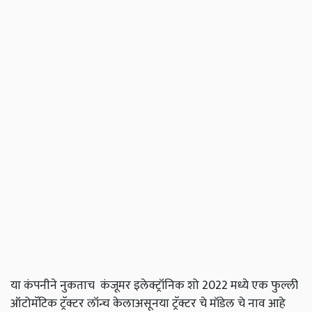
या कंपनीने नुकताच कंजूमर इलेक्ट्रॉनिक शो 2022 मध्ये एक फुल्ली
ऑटोमॅटिक ट्रॅक्टर लॉन्च केलाअसूनया ट्रॅक्टर चे मॉडेल चे नाव आहे