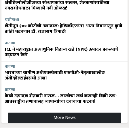
ॲग्रीटेक्नॉलॉजीजच्या संस्थापकांचा सत्कार, शेतकऱ्यांसाठीच्या
नवसंशोधनाला मिळाली नवी ओळख!
यशोगाथा
शेतीतून १०० कोटींची उलाढाल: हेलिकॉप्टरनंतर आता विमानातून कृषी
क्रांती घडवणार डॉ. राजाराम त्रिपाठी
बातम्या
ICL ने महाराष्ट्रात अत्याधुनिक विद्राव्य खते (NPK) उत्पादन प्रकल्पाचे
उद्घाटन केले
बातम्या
भारताच्या ग्रामीण अर्थव्यवस्थेसाठी एफपीओ-नेतृत्वाखालील
अ‍ॅग्रीव्होल्टाईक्सची आशा
बातम्या
केळी उत्पादक शेतकरी नाराज… लाखोंचा खर्च करूनही विक्री ठप्प-
आंतरराष्ट्रीय तणावासह व्यापाऱ्यांच्या दबावाचा फटका!
More News