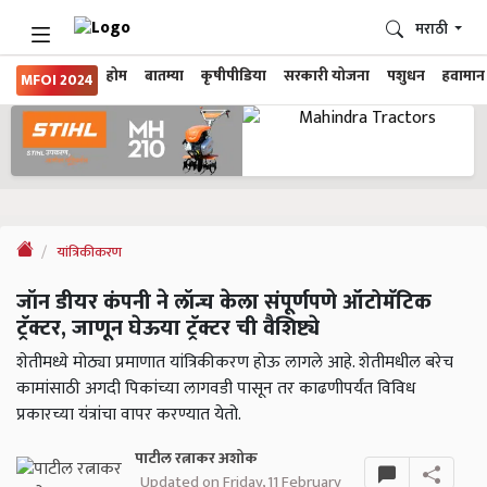
मराठी
होम
बातम्या
कृषीपीडिया
सरकारी योजना
पशुधन
हवामान
MFOI 2024
यांत्रिकीकरण
जॉन डीयर कंपनी ने लॉन्च केला संपूर्णपणे ऑटोमॅटिक
ट्रॅक्टर, जाणून घेऊया ट्रॅक्टर ची वैशिष्ट्ये
शेतीमध्ये मोठ्या प्रमाणात यांत्रिकीकरण होऊ लागले आहे. शेतीमधील बरेच
कामांसाठी अगदी पिकांच्या लागवडी पासून तर काढणीपर्यंत विविध
प्रकारच्या यंत्रांचा वापर करण्यात येतो.
पाटील रत्नाकर अशोक
Updated on Friday, 11 February