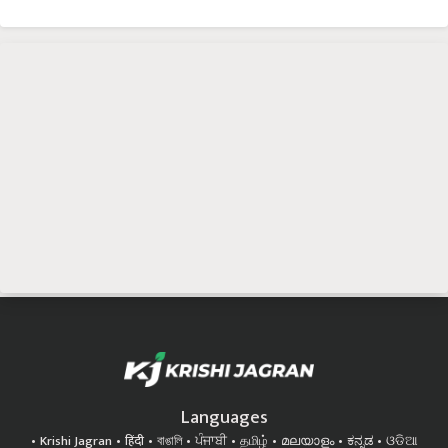
Languages
Krishi Jagran
हिंदी
বাঙালি
ਪੰਜਾਬੀ
தமிழ்
മലയാളം
ಕನ್ನಡ
ଓଡିଆ