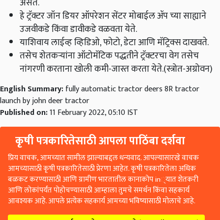
असते.
हे ट्रॅक्टर जॉन डियर ऑपरेशन सेंटर मोबाईल ॲप च्या साह्याने
उजवीकडे किंवा डावीकडे वळवता येते.
याशिवाय लाईव्ह व्हिडिओ, फोटो, डेटा आणि मॅट्रिक्स दाखवते.
तसेच शेतकऱ्यांना ऑटोमॅटिक पद्धतीने ट्रॅक्टरचा वेग तसेच
नांगरणी करताना खोली कमी-जास्त करता येते.(स्त्रोत-अग्रोवन)
English Summary:
fully automatic tractor deers 8R tractor
launch by john deer tractor
Published on:
11 February 2022, 05:10 IST
कृषी पत्रकारितेसाठी आपला पाठिंबा दर्शवा
प्रिय वाचक, आमच्यात सामील झाल्याबद्दल धन्यवाद. आपल्यासारखे वाचक
आमच्यासाठी कृषी पत्रकारितेसाठी प्रेरणा आहेत. कृषी पत्रकारितेला अधिक
बळकट करण्यासाठी आणि ग्रामीण भारतातील कानाकोप in्यात शेतकरी
आणि लोकांपर्यंत पोहोचण्यासाठी आम्हाला तुमचे समर्थन किंवा सहकार्य
आवश्यक आहे. आपले प्रत्येक सहकार्य आमच्या भविष्यासाठी मोलाचे आहे.