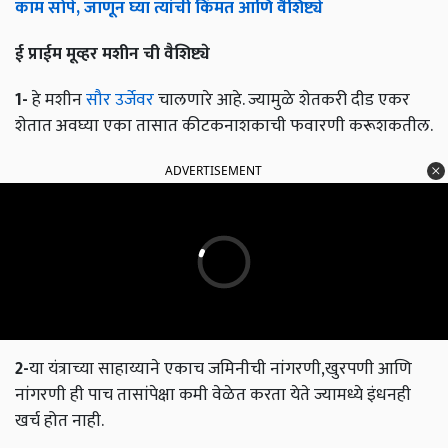
काम
सोपे
,
जाणून
घ्या
त्यांची
किंमत
आणि
वैशिष्ट्ये
ई
प्राईम
मूव्हर
मशीन
ची
वैशिष्ट्ये
1-
हे मशीन
सौर उर्जेवर
चालणारे आहे. ज्यामुळे शेतकरी दीड एकर
शेतात अवघ्या एका तासात कीटकनाशकाची फवारणी करूशकतील.
ADVERTISEMENT
2-
या यंत्राच्या साहाय्याने एकाच जमिनीची नांगरणी,खुरपणी आणि
नांगरणी ही पाच तासांपेक्षा कमी वेळेत करता येते ज्यामध्ये इंधनही
खर्च होत नाही.