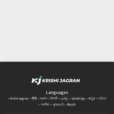
Languages
Krishi Jagran
हिंदी
বাঙালি
ਪੰਜਾਬੀ
தமிழ்
മലയാളം
ಕನ್ನಡ
ଓଡିଆ
অসমীয়া
ગુજરાતી
తెలుగు