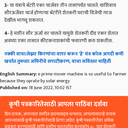
3-
या यंत्राचे बॅटरी एका चार्जवर तीन तासांपर्यंत चालते. याशिवाय
सौरऊर्जेवर चार्ज होणाऱ्या बॅटरीने शेतकरी घराची विजेची गरज
देखील भागवू शकतात.
4-
हे मशीन सौर ऊर्जा वर चालते यामुळे शेतकरी दीड एकर शेतात
अवघ्या एका तासात कीटकनाशकांची फवारणी करु शकतील.
नक्की
वाचा
:
लेझर
किरणांचा
वापर
करून
'
हे
'
यंत्र
करेल
अगदी
कमी
खर्चात
तुमच्या
जमिनीचे
सपाटीकरण
,
वाचा
सविस्तर
माहिती
English Summary:
e prime mover machine is so useful to farmer
because they oprate by solar energy
Published on:
18 June 2022, 10:02 IST
कृषी पत्रकारितेसाठी आपला पाठिंबा दर्शवा
प्रिय वाचक, आमच्यात सामील झाल्याबद्दल धन्यवाद. आपल्यासारखे वाचक
आमच्यासाठी कृषी पत्रकारितेसाठी प्रेरणा आहेत. कृषी पत्रकारितेला अधिक
बळकट करण्यासाठी आणि ग्रामीण भारतातील कानाकोप in्यात शेतकरी