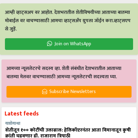
आम्ही व्हाट्सअप वर आहोत. देशभरातील शेतीविषयीच्या आताच्या बातम्या
मोबाईल वर वाचण्यासाठी आमचा व्हाट्सअँप ग्रुपला जॉईन करा.व्हाट्सएप
से जुड़ें.
Join on WhatsApp
आमच्या न्यूसलेटरचे सदस्य व्हा. शेती संबंधीत देशभरातील आताच्या
बातम्या मेलवर वाचण्यासाठी आमच्या न्यूसलेटरची सदस्यता घ्या.
Subscribe Newsletters
Latest feeds
यशोगाथा
शेतीतून १०० कोटींची उलाढाल: हेलिकॉप्टरनंतर आता विमानातून कृषी
क्रांती घडवणार डॉ. राजाराम त्रिपाठी