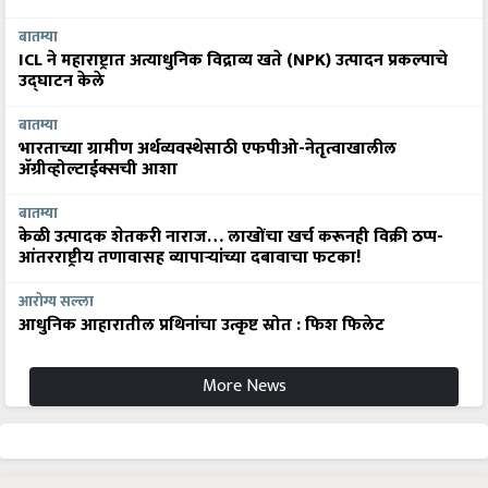
बातम्या
ICL ने महाराष्ट्रात अत्याधुनिक विद्राव्य खते (NPK) उत्पादन प्रकल्पाचे
उद्घाटन केले
बातम्या
भारताच्या ग्रामीण अर्थव्यवस्थेसाठी एफपीओ-नेतृत्वाखालील
अ‍ॅग्रीव्होल्टाईक्सची आशा
बातम्या
केळी उत्पादक शेतकरी नाराज… लाखोंचा खर्च करूनही विक्री ठप्प-
आंतरराष्ट्रीय तणावासह व्यापाऱ्यांच्या दबावाचा फटका!
आरोग्य सल्ला
आधुनिक आहारातील प्रथिनांचा उत्कृष्ट स्रोत : फिश फिलेट
More News