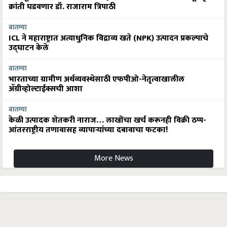
क्रांती घडवणार डॉ. राजाराम त्रिपाठी
बातम्या
ICL ने महाराष्ट्रात अत्याधुनिक विद्राव्य खते (NPK) उत्पादन प्रकल्पाचे
उद्घाटन केले
बातम्या
भारताच्या ग्रामीण अर्थव्यवस्थेसाठी एफपीओ-नेतृत्वाखालील
अ‍ॅग्रीव्होल्टाईक्सची आशा
बातम्या
केळी उत्पादक शेतकरी नाराज… लाखोंचा खर्च करूनही विक्री ठप्प-
आंतरराष्ट्रीय तणावासह व्यापाऱ्यांच्या दबावाचा फटका!
More News