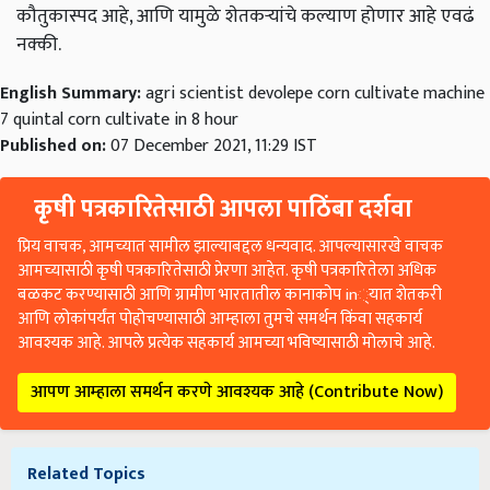
कौतुकास्पद आहे, आणि यामुळे शेतकऱ्यांचे कल्याण होणार आहे एवढं
नक्की.
English Summary:
agri scientist devolepe corn cultivate machine
7 quintal corn cultivate in 8 hour
Published on:
07 December 2021, 11:29 IST
कृषी पत्रकारितेसाठी आपला पाठिंबा दर्शवा
प्रिय वाचक, आमच्यात सामील झाल्याबद्दल धन्यवाद. आपल्यासारखे वाचक
आमच्यासाठी कृषी पत्रकारितेसाठी प्रेरणा आहेत. कृषी पत्रकारितेला अधिक
बळकट करण्यासाठी आणि ग्रामीण भारतातील कानाकोप in्यात शेतकरी
आणि लोकांपर्यंत पोहोचण्यासाठी आम्हाला तुमचे समर्थन किंवा सहकार्य
आवश्यक आहे. आपले प्रत्येक सहकार्य आमच्या भविष्यासाठी मोलाचे आहे.
आपण आम्हाला समर्थन करणे आवश्यक आहे (Contribute Now)
Related Topics