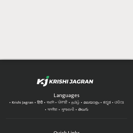
Languages
Krishi Jagran
हिंदी
বাঙালি
ਪੰਜਾਬੀ
தமிழ்
മലയാളം
ಕನ್ನಡ
ଓଡିଆ
অসমীয়া
ગુજરાતી
తెలుగు