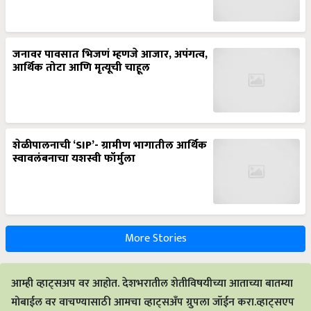
जनावर पावसात भिजणं म्हणजे आजार, अपंगत्व,
आर्थिक तोटा आणि मृत्यूची चाहूल
शेळीपालनाची ‘SIP’- ग्रामीण भागातील आर्थिक
स्वावलंबनाचा यशस्वी फॉर्मुला
More Stories
आम्ही व्हाट्सअप वर आहोत. देशभरातील शेतीविषयीच्या आताच्या बातम्या
मोबाईल वर वाचण्यासाठी आमचा व्हाट्सअँप ग्रुपला जॉईन करा.व्हाट्सएप