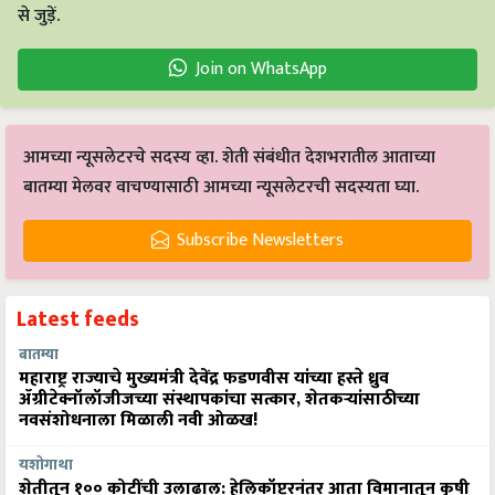
से जुड़ें.
Join on WhatsApp
आमच्या न्यूसलेटरचे सदस्य व्हा. शेती संबंधीत देशभरातील आताच्या
बातम्या मेलवर वाचण्यासाठी आमच्या न्यूसलेटरची सदस्यता घ्या.
Subscribe Newsletters
Latest feeds
बातम्या
महाराष्ट्र राज्याचे मुख्यमंत्री देवेंद्र फडणवीस यांच्या हस्ते ध्रुव
ॲग्रीटेक्नॉलॉजीजच्या संस्थापकांचा सत्कार, शेतकऱ्यांसाठीच्या
नवसंशोधनाला मिळाली नवी ओळख!
यशोगाथा
शेतीतून १०० कोटींची उलाढाल: हेलिकॉप्टरनंतर आता विमानातून कृषी