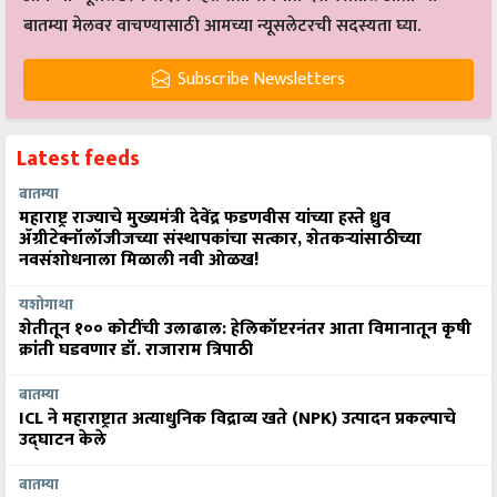
बातम्या मेलवर वाचण्यासाठी आमच्या न्यूसलेटरची सदस्यता घ्या.
Subscribe Newsletters
Latest feeds
बातम्या
महाराष्ट्र राज्याचे मुख्यमंत्री देवेंद्र फडणवीस यांच्या हस्ते ध्रुव
ॲग्रीटेक्नॉलॉजीजच्या संस्थापकांचा सत्कार, शेतकऱ्यांसाठीच्या
नवसंशोधनाला मिळाली नवी ओळख!
यशोगाथा
शेतीतून १०० कोटींची उलाढाल: हेलिकॉप्टरनंतर आता विमानातून कृषी
क्रांती घडवणार डॉ. राजाराम त्रिपाठी
बातम्या
ICL ने महाराष्ट्रात अत्याधुनिक विद्राव्य खते (NPK) उत्पादन प्रकल्पाचे
उद्घाटन केले
बातम्या