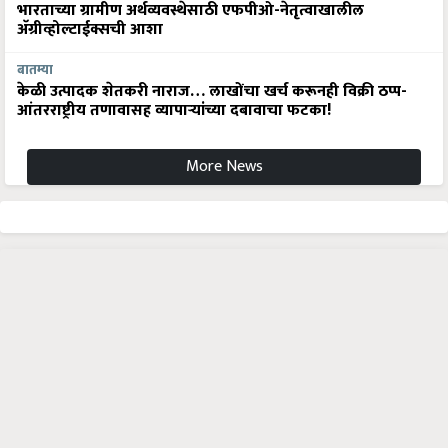
भारताच्या ग्रामीण अर्थव्यवस्थेसाठी एफपीओ-नेतृत्वाखालील
अ‍ॅग्रीव्होल्टाईक्सची आशा
बातम्या
केळी उत्पादक शेतकरी नाराज… लाखोंचा खर्च करूनही विक्री ठप्प-
आंतरराष्ट्रीय तणावासह व्यापाऱ्यांच्या दबावाचा फटका!
More News