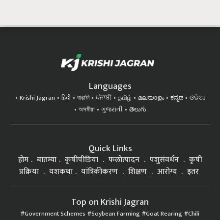
Languages
Krishi Jagran
हिंदी
বাঙালি
ਪੰਜਾਬੀ
தமிழ்
മലയാളം
ಕನ್ನಡ
ଓଡିଆ
অসমীয়া
ગુજરાતી
తెలుగు
Quick Links
होम
बातम्या
कृषीपीडिया
फलोत्पादन
पशुसंवर्धन
कृषी
प्रक्रिया
यशकथा
यांत्रिकीकरण
शिक्षण
आरोग्य
इतर
Top on Krishi Jagran
Government Schemes
Soybean Farming
Goat Rearing
Chili