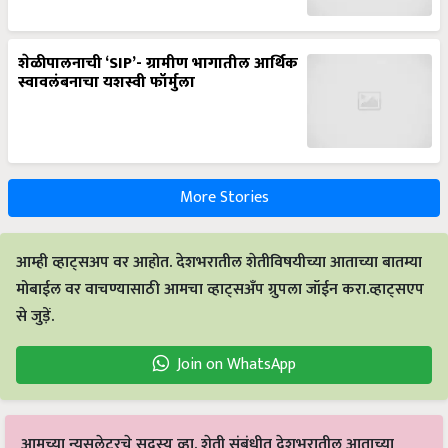
शेळीपालनाची ‘SIP’- ग्रामीण भागातील आर्थिक
स्वावलंबनाचा यशस्वी फॉर्मुला
More Stories
आम्ही व्हाट्सअप वर आहोत. देशभरातील शेतीविषयीच्या आताच्या बातम्या
मोबाईल वर वाचण्यासाठी आमचा व्हाट्सअँप ग्रुपला जॉईन करा.व्हाट्सएप
से जुड़ें.
Join on WhatsApp
आमच्या न्यूसलेटरचे सदस्य व्हा. शेती संबंधीत देशभरातील आताच्या