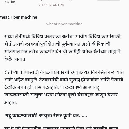
2022 12:46 PM
wheat riper machine
सध्या शेतीमध्ये विविध प्रकारच्या यंत्रांचा उपयोग विविध कामांसाठी
होतो.अगदी लागवडीपूर्वी शेताची पूर्वमशागत असो कीपिकांची
आंतरमशागत तसेच काढणीपर्यंत ची कामेही अनेक यंत्रांच्या साह्याने
केले जातात.
शेतीच्या कामासाठी वेगळ्या प्रकारची उपयुक्त यंत्र विकसित करण्यात
आले आहेत.त्यामुळे शेतकऱ्यांची कामे सुसह्य होऊनवेळ आणि पैशांची
देखील बचत होण्यास मदतहोते. या लेखामध्ये आपणगहू
काढण्यासाठी उपयुक्त अश्या छोट्या कृषी यंत्राबद्दल जाणून घेणार
आहोत.
गहू काढण्यासाठी उपयुक्त रीपर कृषी यंत्र
……
गहू हे रबी हंगामातील सगळ्यात महत्त्वाचे पीक आहे.जास्तीत जास्त