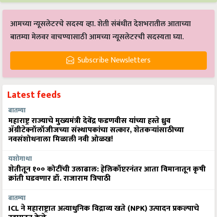
आमच्या न्यूसलेटरचे सदस्य व्हा. शेती संबंधीत देशभरातील आताच्या
बातम्या मेलवर वाचण्यासाठी आमच्या न्यूसलेटरची सदस्यता घ्या.
Subscribe Newsletters
Latest feeds
बातम्या
महाराष्ट्र राज्याचे मुख्यमंत्री देवेंद्र फडणवीस यांच्या हस्ते ध्रुव
ॲग्रीटेक्नॉलॉजीजच्या संस्थापकांचा सत्कार, शेतकऱ्यांसाठीच्या
नवसंशोधनाला मिळाली नवी ओळख!
यशोगाथा
शेतीतून १०० कोटींची उलाढाल: हेलिकॉप्टरनंतर आता विमानातून कृषी
क्रांती घडवणार डॉ. राजाराम त्रिपाठी
बातम्या
ICL ने महाराष्ट्रात अत्याधुनिक विद्राव्य खते (NPK) उत्पादन प्रकल्पाचे