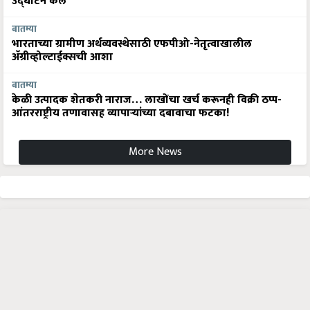
उद्घाटन केले
बातम्या
भारताच्या ग्रामीण अर्थव्यवस्थेसाठी एफपीओ-नेतृत्वाखालील
अ‍ॅग्रीव्होल्टाईक्सची आशा
बातम्या
केळी उत्पादक शेतकरी नाराज… लाखोंचा खर्च करूनही विक्री ठप्प-
आंतरराष्ट्रीय तणावासह व्यापाऱ्यांच्या दबावाचा फटका!
More News