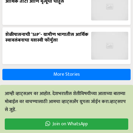
आर्थिक तोटा आणि मृत्यूची चाहूल
शेळीपालनाची ‘SIP’- ग्रामीण भागातील आर्थिक
स्वावलंबनाचा यशस्वी फॉर्मुला
More Stories
आम्ही व्हाट्सअप वर आहोत. देशभरातील शेतीविषयीच्या आताच्या बातम्या
मोबाईल वर वाचण्यासाठी आमचा व्हाट्सअँप ग्रुपला जॉईन करा.व्हाट्सएप
से जुड़ें.
Join on WhatsApp