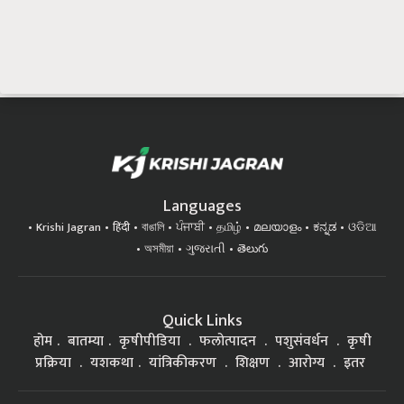
Languages
Krishi Jagran
हिंदी
বাঙালি
ਪੰਜਾਬੀ
தமிழ்
മലയാളം
ಕನ್ನಡ
ଓଡିଆ
অসমীয়া
ગુજરાતી
తెలుగు
Quick Links
होम
बातम्या
कृषीपीडिया
फलोत्पादन
पशुसंवर्धन
कृषी
प्रक्रिया
यशकथा
यांत्रिकीकरण
शिक्षण
आरोग्य
इतर