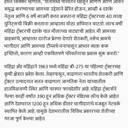
हेमंत सिक्का म्हणाले, “शेतीमध्ये परिवर्तन घडवून आणणे आणि जीवन
समृद्ध करण्याच्या आमच्या उद्देशाने प्रेरित होऊन, आम्ही 4 दशके
नेतृत्व आणि 6 वर्षे साजरी करत असताना महिंद्रा ट्रॅक्टरच्या 40 लाख
युनिट्सची विक्री करताना आम्हाला मोठा अभिमान वाटतो. त्याच वर्षी
महिंद्रा ट्रॅक्टरची दशके यात मौलाच्या वाट्याची आहेत. मी आमच्या
ग्राहकांचे, आम्हाला दररोज प्रेरणा देणारे शेतकरी, तसेच आमचे
भागीदार आणि आमच्या टीम्सचे मनापासून आभार व्यक्त करू
इच्छितो, कारण आम्ही एकत्रितपणे परिवर्तनाचा प्रवास सुरू करतो."
महिंद्रा अँड महिंद्राने 1963 मध्ये महिंद्रा बी-275 या पहिल्या ट्रॅक्टरसह
कृषी क्षेत्रात प्रवेश केला. तेव्हापासून, वाढणारा भारतीय शेतकरी आणि
ट्रॅक्टर उत्पादनात सतत वाढणारा जागतिक नेता यांच्यातील
हातमिळवणी स्थिर आणि परस्पर फायदेशीर आहे. महिंद्रा ट्रॅक्टर्सने
गेल्या काही वर्षांत 390 हून अधिक ट्रॅक्टर मॉडेल्स लाँच केले आहेत
आणि देशभरात 1200 हून अधिक डीलर भागीदारांचे मजबूत नेटवर्क
स्थापित केले आहे. यामुळे देशभरातील विविध प्रकारच्या शेतीच्या
गरजा पूर्ण केल्या आहेत.