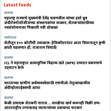
Latest feeds
बातम्या
महाराष्ट्र राज्याचे मुख्यमंत्री देवेंद्र फडणवीस यांच्या हस्ते ध्रुव
ॲग्रीटेक्नॉलॉजीजच्या संस्थापकांचा सत्कार, शेतकऱ्यांसाठीच्या
नवसंशोधनाला मिळाली नवी ओळख!
यशोगाथा
शेतीतून १०० कोटींची उलाढाल: हेलिकॉप्टरनंतर आता विमानातून कृषी
क्रांती घडवणार डॉ. राजाराम त्रिपाठी
बातम्या
ICL ने महाराष्ट्रात अत्याधुनिक विद्राव्य खते (NPK) उत्पादन प्रकल्पाचे
उद्घाटन केले
बातम्या
भारताच्या ग्रामीण अर्थव्यवस्थेसाठी एफपीओ-नेतृत्वाखालील
अ‍ॅग्रीव्होल्टाईक्सची आशा
बातम्या
केळी उत्पादक शेतकरी नाराज… लाखोंचा खर्च करूनही विक्री ठप्प-
आंतरराष्ट्रीय तणावासह व्यापाऱ्यांच्या दबावाचा फटका!