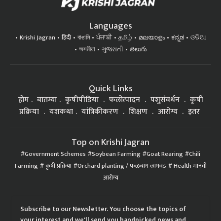
Languages
Krishi Jagran
हिंदी
বাঙালি
ਪੰਜਾਬੀ
தமிழ்
മലയാളം
ಕನ್ನಡ
ଓଡିଆ
অসমীয়া
ગુજરાતી
తెలుగు
Quick Links
होम
बातम्या
कृषीपीडिया
फलोत्पादन
पशुसंवर्धन
कृषी
प्रक्रिया
यशकथा
यांत्रिकीकरण
शिक्षण
आरोग्य
इतर
Top on Krishi Jagran
Government Schemes
Soybean Farming
Goat Rearing
Chili
Farming
कृषी प्रक्रिया
Orchard planting / फळबाग लागवड
Health मानवी
आरोग्य
Subscribe to our Newsletter. You choose the topics of
your interest and we'll send you handpicked news and