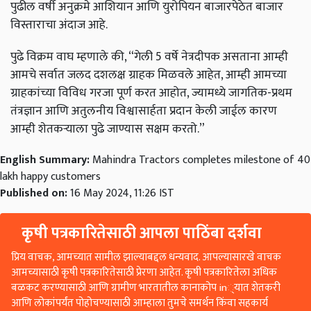
पुढील वर्षी अनुक्रमे आशियान आणि युरोपियन बाजारपेठेत बाजार
विस्ताराचा अंदाज आहे.
पुढे विक्रम वाघ म्हणाले की, “गेली 5 वर्षे नेत्रदीपक असताना आम्ही
आमचे सर्वात जलद दशलक्ष ग्राहक मिळवले आहेत, आम्ही आमच्या
ग्राहकांच्या विविध गरजा पूर्ण करत आहोत, ज्यामध्ये जागतिक-प्रथम
तंत्रज्ञान आणि अतुलनीय विश्वासार्हता प्रदान केली जाईल कारण
आम्ही शेतकऱ्याला पुढे जाण्यास सक्षम करतो.”
English Summary:
Mahindra Tractors completes milestone of 40
lakh happy customers
Published on:
16 May 2024, 11:26 IST
कृषी पत्रकारितेसाठी आपला पाठिंबा दर्शवा
प्रिय वाचक, आमच्यात सामील झाल्याबद्दल धन्यवाद. आपल्यासारखे वाचक
आमच्यासाठी कृषी पत्रकारितेसाठी प्रेरणा आहेत. कृषी पत्रकारितेला अधिक
बळकट करण्यासाठी आणि ग्रामीण भारतातील कानाकोप in्यात शेतकरी
आणि लोकांपर्यंत पोहोचण्यासाठी आम्हाला तुमचे समर्थन किंवा सहकार्य