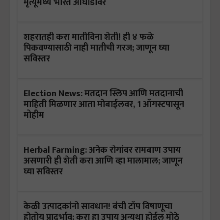
मृत्यूंमध्ये भारत आघाडीवर
शहरातही करा मातीविना शेती! ही ४ फळे
पिकवण्यासाठी नाही मातीची गरज; जाणून घ्या
सविस्तर
Election News: मतदान स्लिप आणि मतदानाची
माहिती मिळणार आता मोबाईलवर, 1 ऑगस्टपासून
मोहीम
Herbal Farming: अनेक रोगांवर रामबाण उपाय
असणारी ही शेती करा आणि व्हा मालामाल; जाणून
घ्या सविस्तर
केळी उत्पादकांनो सावधान! बंची टॉप विषाणूचा
होतोय प्रादुर्भाव; करा हा उपाय अन्यथा होईल मोठे