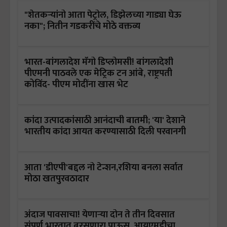
"शेतकऱ्यांनो आता पेट्रोल, डिझेलच्या गाड्या घेऊ
नका"; नितीन गडकरींचे मोठे वक्तव्य
भारत-बांगलादेश मॅंगो डिप्लोमसी! बांगलादेशी
पीएमनी पाठवले एक मेट्रिक टन आंबे, राष्ट्रपती
कोविंद- पीएम मोदींना खास भेट
कांदा उत्पादकांसाठी आनंदाची बातमी; 'या' देशाने
भारतीय कांदा आयत करण्यासाठी दिली परवानगी
आता 'डीएपी'बद्दल नो टेन्शन,रशिया बनला सर्वात
मोठा खतपुरवठादार
अंदाज पावसाचा! येणाऱ्या दोन ते तीन दिवसात
संपूर्ण भारतात बरसणारा पाऊस, आयएमडीचा