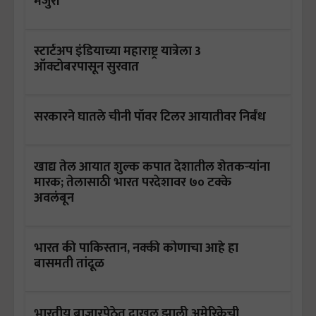
मंजुरी
स्टार्टअप इंडियाच्या महाराष्ट्र यात्रेला 3
ऑक्टोबरपासून सुरवात
सरकारने घातले चीनी पॉवर टिलर आयातीवर निर्बंध
खाद्य तेल आयात शुल्क कपात देशातील शेतकऱ्यांना
मारक; तेलासाठी भारत परदेशावर ७० टक्के
अवलंबून
भारत की पाकिस्तान, नक्की कोणाचा आहे हा
बासमती तांदूळ
भारतीय बाजारपेठेत दाखल झाली अमेरिकेची