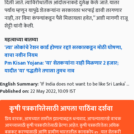
दिली जाते. त्याविरोधातील आंदोलनाकडे दुर्लक्ष केले जाते. याला
पर्याय म्हणून यापुढे शेतकऱ्यांना सरकारला भरपाई द्यावी लागणार
नाही
,
तर विमा कंपन्यांकडून पैसे मिळायला हवेत
,”
अशी मागणी राजू
शेट्टी यांनी केली.
महत्वाच्या बातम्या
'त्या' लोकांचे रेशन कार्ड होणार रद्द!! सरकारकडून मोठी घोषणा,
वाचा नवीन नियम
Pm Kisan Yojana: 'या' शेतकऱ्यांना नाही मिळणार 2 हजार;
यादीत 'या' पद्धतीने तपासा तुमच नाव
English Summary:
‘If India does not want to be like Sri Lanka’ ...
Published on:
22 May 2022, 10:09 IST
कृषी पत्रकारितेसाठी आपला पाठिंबा दर्शवा
प्रिय वाचक, आमच्यात सामील झाल्याबद्दल धन्यवाद. आपल्यासारखे वाचक
आमच्यासाठी कृषी पत्रकारितेसाठी प्रेरणा आहेत. कृषी पत्रकारितेला अधिक
बळकट करण्यासाठी आणि ग्रामीण भारतातील कानाकोप in्यात शेतकरी