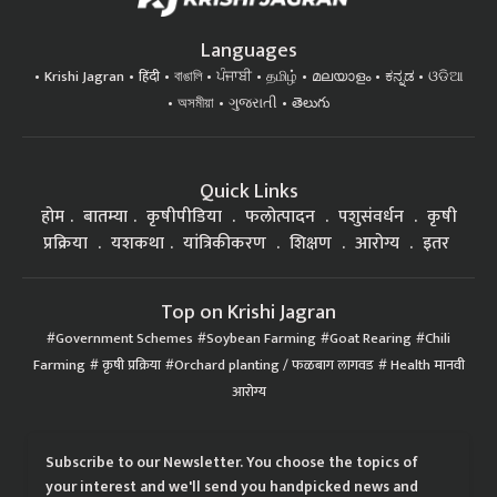
Languages
Krishi Jagran
हिंदी
বাঙালি
ਪੰਜਾਬੀ
தமிழ்
മലയാളം
ಕನ್ನಡ
ଓଡିଆ
অসমীয়া
ગુજરાતી
తెలుగు
Quick Links
होम
बातम्या
कृषीपीडिया
फलोत्पादन
पशुसंवर्धन
कृषी
प्रक्रिया
यशकथा
यांत्रिकीकरण
शिक्षण
आरोग्य
इतर
Top on Krishi Jagran
Government Schemes
Soybean Farming
Goat Rearing
Chili
Farming
कृषी प्रक्रिया
Orchard planting / फळबाग लागवड
Health मानवी
आरोग्य
Subscribe to our Newsletter. You choose the topics of
your interest and we'll send you handpicked news and