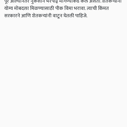
पूर आल्यानंतर नुकसान भरपाई मागण्याकडे कल असतो. शेतकऱ्यांना
योग्य मोबदला मिळण्यासाठी पीक विमा भरावा. त्याची किंमत
सरकारने आणि शेतकऱ्यांनी वाटून घेतली पाहिजे.