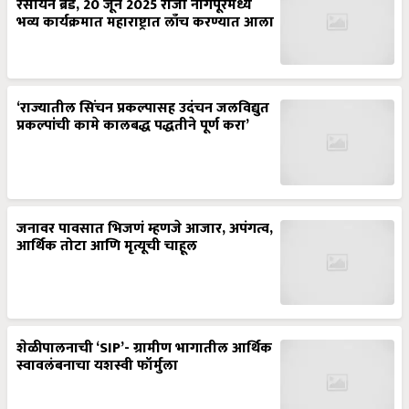
रसायन ब्रँड, 20 जून 2025 रोजी नागपूरमध्ये
भव्य कार्यक्रमात महाराष्ट्रात लाँच करण्यात आला
‘राज्यातील सिंचन प्रकल्पासह उदंचन जलविद्युत
प्रकल्पांची कामे कालबद्ध पद्धतीने पूर्ण करा’
जनावर पावसात भिजणं म्हणजे आजार, अपंगत्व,
आर्थिक तोटा आणि मृत्यूची चाहूल
शेळीपालनाची ‘SIP’- ग्रामीण भागातील आर्थिक
स्वावलंबनाचा यशस्वी फॉर्मुला