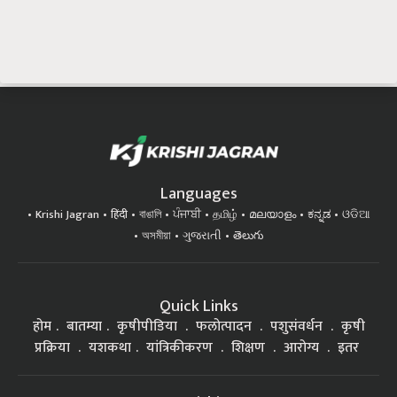
Languages
Krishi Jagran
हिंदी
বাঙালি
ਪੰਜਾਬੀ
தமிழ்
മലയാളം
ಕನ್ನಡ
ଓଡିଆ
অসমীয়া
ગુજરાતી
తెలుగు
Quick Links
होम
बातम्या
कृषीपीडिया
फलोत्पादन
पशुसंवर्धन
कृषी
प्रक्रिया
यशकथा
यांत्रिकीकरण
शिक्षण
आरोग्य
इतर