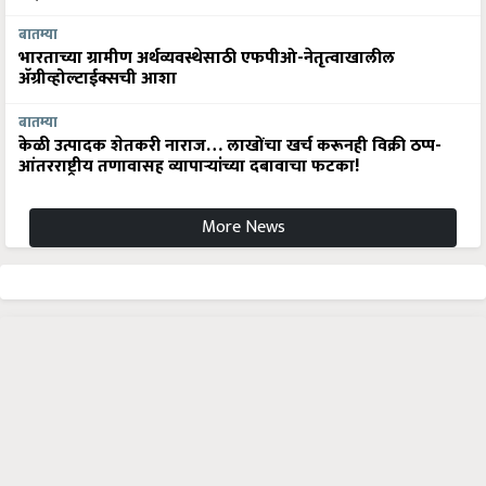
बातम्या
भारताच्या ग्रामीण अर्थव्यवस्थेसाठी एफपीओ-नेतृत्वाखालील
अ‍ॅग्रीव्होल्टाईक्सची आशा
बातम्या
केळी उत्पादक शेतकरी नाराज… लाखोंचा खर्च करूनही विक्री ठप्प-
आंतरराष्ट्रीय तणावासह व्यापाऱ्यांच्या दबावाचा फटका!
More News