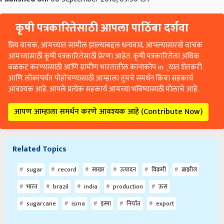
कृषी पत्रकारितेसाठी आपला पाठिंबा दर्शवा
प्रिय वाचक, आमच्यात सामील झाल्याबद्दल धन्यवाद. आपल्यासारखे वाचक
आमच्यासाठी कृषी पत्रकारितेसाठी प्रेरणा आहेत. कृषी पत्रकारितेला अधिक
बळकट करण्यासाठी आणि ग्रामीण भारतातील कानाकोप in्यात शेतकरी
आणि लोकांपर्यंत पोहोचण्यासाठी आम्हाला तुमचे समर्थन किंवा सहकार्य
आवश्यक आहे. आपले प्रत्येक सहकार्य आमच्या भविष्यासाठी मोलाचे आहे.
आपण आम्हाला समर्थन करणे आवश्यक आहे (Contribute Now)
Related Topics
sugar
record
साखर
उत्पादन
विक्रमी
ब्राझील
भारत
brazil
india
production
ऊस
sugarcane
isma
इस्मा
निर्यात
export