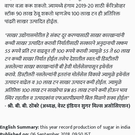
वापर वजा करू शकतो. ज्यामध्ये हंगाम 2019-20 साठी कॅरिओव्हर
स्टॉक 90 लाख ठेवू शकतो म्हणजेच 100 लाख टन ही अतिरिक्त
पांढरी साखर उत्पादित होईल.
"साखर उद्योगासमोरील हे संकट दूर करण्यासाठी साखर कारखान्यांनी
कच्ची साखर उत्पादित करावी निर्यातीसाठी सरकारने अनुदानाची रक्कम
55 रूपये प्रति टन वाढवून ती 100 रूपये करावी ज्यामुळे 55 ते 60 लाख
टन कच्ची साखर निर्यात होईल तसेच देशातील स्वत:ची डिस्टीलरी
असलेल्या साखर कारखान्यांनी बी हेवी मोलॅसेसपासून इथेनॉल
करावे. डिस्टीलरी नसलेल्यांनी इतरांना मोलॅसेस विकावे ज्यामुळे इथेनॉल
उत्पादन वाढेल व 30 लाख टन साखर उत्पादन कमी होईल. ज्यामुळे
अतिरिक्त 100 लाख टन साखरेचा प्रश्न 85 लाख टनाने कमी होऊन भाव
स्थिर राहतील व उत्पादकांना एफआरपीप्रमाणे बिल मिळणे शक्य होईल"
-
श्री. बी. बी. ठोंबरे (अध्यक्ष, वेस्ट इंडियन शुगर मिल्स असोसिएशन)
English Summary:
this year record production of sugar in india
Published on:
06 September 2018, 09:50 IST