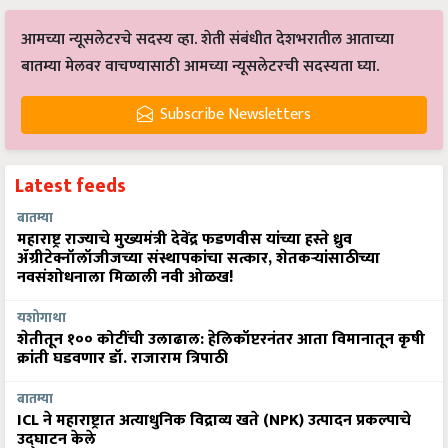
आमच्या न्यूसलेटरचे सदस्य व्हा. शेती संबंधीत देशभरातील आताच्या
बातम्या मेलवर वाचण्यासाठी आमच्या न्यूसलेटरची सदस्यता घ्या.
Subscribe Newsletters
Latest feeds
बातम्या
महाराष्ट्र राज्याचे मुख्यमंत्री देवेंद्र फडणवीस यांच्या हस्ते ध्रुव
ॲग्रीटेक्नॉलॉजीजच्या संस्थापकांचा सत्कार, शेतकऱ्यांसाठीच्या
नवसंशोधनाला मिळाली नवी ओळख!
यशोगाथा
शेतीतून १०० कोटींची उलाढाल: हेलिकॉप्टरनंतर आता विमानातून कृषी
क्रांती घडवणार डॉ. राजाराम त्रिपाठी
बातम्या
ICL ने महाराष्ट्रात अत्याधुनिक विद्राव्य खते (NPK) उत्पादन प्रकल्पाचे
उद्घाटन केले