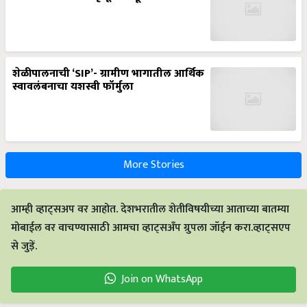
शेळीपालनाची ‘SIP’- ग्रामीण भागातील आर्थिक
स्वावलंबनाचा यशस्वी फॉर्मुला
More Stories
आम्ही व्हाट्सअप वर आहोत. देशभरातील शेतीविषयीच्या आताच्या बातम्या
मोबाईल वर वाचण्यासाठी आमचा व्हाट्सअँप ग्रुपला जॉईन करा.व्हाट्सएप
से जुड़ें.
Join on WhatsApp