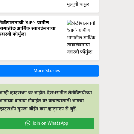
शेळीपालनाची ‘SIP’- ग्रामीण
भागातील आर्थिक स्वावलंबनाचा
यशस्वी फॉर्मुला
More Stories
आम्ही व्हाट्सअप वर आहोत. देशभरातील शेतीविषयीच्या
आताच्या बातम्या मोबाईल वर वाचण्यासाठी आमचा
व्हाट्सअँप ग्रुपला जॉईन करा.व्हाट्सएप से जुड़ें.
Join on WhatsApp