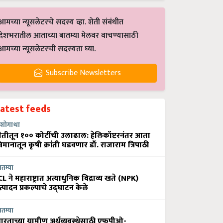
आमच्या न्यूसलेटरचे सदस्य व्हा. शेती संबंधीत
देशभरातील आताच्या बातम्या मेलवर वाचण्यासाठी
आमच्या न्यूसलेटरची सदस्यता घ्या.
Subscribe Newsletters
Latest feeds
शोगाथा
ेतीतून १०० कोटींची उलाढाल: हेलिकॉप्टरनंतर आता
िमानातून कृषी क्रांती घडवणार डॉ. राजाराम त्रिपाठी
ातम्या
CL ने महाराष्ट्रात अत्याधुनिक विद्राव्य खते (NPK)
त्पादन प्रकल्पाचे उद्घाटन केले
ातम्या
ारताच्या ग्रामीण अर्थव्यवस्थेसाठी एफपीओ-