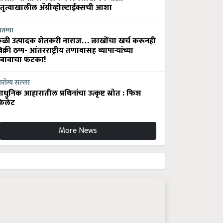
ेतृत्वाखालील अ‍ॅग्रीव्होल्टाईक्सची आशा
ातम्या
ेळी उत्पादक शेतकरी नाराज… लाखोंचा खर्च करूनही
िक्री ठप्प- आंतरराष्ट्रीय तणावासह व्यापाऱ्यांच्या
बावाचा फटका!
रोग्य सल्ला
धुनिक आहारातील प्रथिनांचा उत्कृष्ट स्रोत : फिश
िलेट
More News