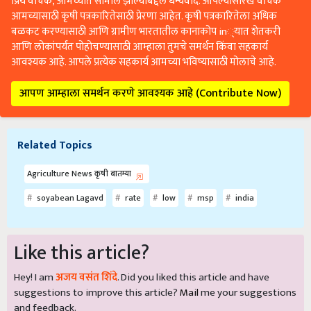
प्रिय वाचक, आमच्यात सामील झाल्याबद्दल धन्यवाद. आपल्यासारखे वाचक
आमच्यासाठी कृषी पत्रकारितेसाठी प्रेरणा आहेत. कृषी पत्रकारितेला अधिक
बळकट करण्यासाठी आणि ग्रामीण भारतातील कानाकोप in्यात शेतकरी
आणि लोकांपर्यंत पोहोचण्यासाठी आम्हाला तुमचे समर्थन किंवा सहकार्य
आवश्यक आहे. आपले प्रत्येक सहकार्य आमच्या भविष्यासाठी मोलाचे आहे.
आपण आम्हाला समर्थन करणे आवश्यक आहे (Contribute Now)
Related Topics
Agriculture News कृषी बातम्या
soyabean Lagavd
rate
low
msp
india
Like this article?
Hey! I am
अजय वसंत शिंदे
. Did you liked this article and have
suggestions to improve this article?
Mail
me your suggestions
and feedback.