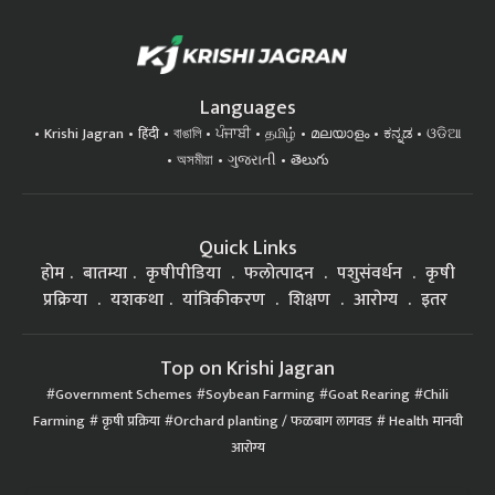
Languages
Krishi Jagran
हिंदी
বাঙালি
ਪੰਜਾਬੀ
தமிழ்
മലയാളം
ಕನ್ನಡ
ଓଡିଆ
অসমীয়া
ગુજરાતી
తెలుగు
Quick Links
होम
बातम्या
कृषीपीडिया
फलोत्पादन
पशुसंवर्धन
कृषी
प्रक्रिया
यशकथा
यांत्रिकीकरण
शिक्षण
आरोग्य
इतर
Top on Krishi Jagran
Government Schemes
Soybean Farming
Goat Rearing
Chili
Farming
कृषी प्रक्रिया
Orchard planting / फळबाग लागवड
Health मानवी
आरोग्य