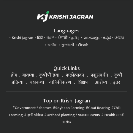
Languages
Krishi Jagran
हिंदी
বাঙালি
ਪੰਜਾਬੀ
தமிழ்
മലയാളം
ಕನ್ನಡ
ଓଡିଆ
অসমীয়া
ગુજરાતી
తెలుగు
Quick Links
होम
बातम्या
कृषीपीडिया
फलोत्पादन
पशुसंवर्धन
कृषी
प्रक्रिया
यशकथा
यांत्रिकीकरण
शिक्षण
आरोग्य
इतर
Top on Krishi Jagran
Government Schemes
Soybean Farming
Goat Rearing
Chili
Farming
कृषी प्रक्रिया
Orchard planting / फळबाग लागवड
Health मानवी
आरोग्य