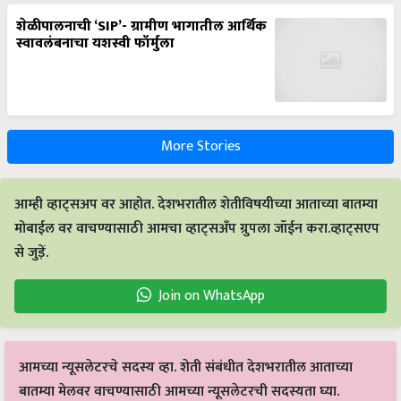
शेळीपालनाची ‘SIP’- ग्रामीण भागातील आर्थिक
स्वावलंबनाचा यशस्वी फॉर्मुला
More Stories
आम्ही व्हाट्सअप वर आहोत. देशभरातील शेतीविषयीच्या आताच्या बातम्या
मोबाईल वर वाचण्यासाठी आमचा व्हाट्सअँप ग्रुपला जॉईन करा.व्हाट्सएप
से जुड़ें.
Join on WhatsApp
आमच्या न्यूसलेटरचे सदस्य व्हा. शेती संबंधीत देशभरातील आताच्या
बातम्या मेलवर वाचण्यासाठी आमच्या न्यूसलेटरची सदस्यता घ्या.