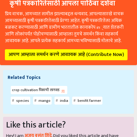
कृषी पत्रकारितेसाठी आपला पाठिंबा दर्शवा
प्रिय वाचक, आमच्यात सामील झाल्याबद्दल धन्यवाद. आपल्यासारखे वाचक
आमच्यासाठी कृषी पत्रकारितेसाठी प्रेरणा आहेत. कृषी पत्रकारितेला अधिक
बळकट करण्यासाठी आणि ग्रामीण भारतातील कानाकोप in्यात शेतकरी
आणि लोकांपर्यंत पोहोचण्यासाठी आम्हाला तुमचे समर्थन किंवा सहकार्य
आवश्यक आहे. आपले प्रत्येक सहकार्य आमच्या भविष्यासाठी मोलाचे आहे.
आपण आम्हाला समर्थन करणे आवश्यक आहे (Contribute Now)
Related Topics
crop cultivation पिकाची लागवड
species
mango
india
benifit farmer
Like this article?
Hey! I am
अजय वसंत शिंदे
. Did you liked this article and have