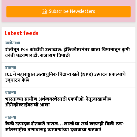
Subscribe Newsletters
Latest feeds
यशोगाथा
शेतीतून १०० कोटींची उलाढाल: हेलिकॉप्टरनंतर आता विमानातून कृषी
क्रांती घडवणार डॉ. राजाराम त्रिपाठी
बातम्या
ICL ने महाराष्ट्रात अत्याधुनिक विद्राव्य खते (NPK) उत्पादन प्रकल्पाचे
उद्घाटन केले
बातम्या
भारताच्या ग्रामीण अर्थव्यवस्थेसाठी एफपीओ-नेतृत्वाखालील
अ‍ॅग्रीव्होल्टाईक्सची आशा
बातम्या
केळी उत्पादक शेतकरी नाराज… लाखोंचा खर्च करूनही विक्री ठप्प-
आंतरराष्ट्रीय तणावासह व्यापाऱ्यांच्या दबावाचा फटका!