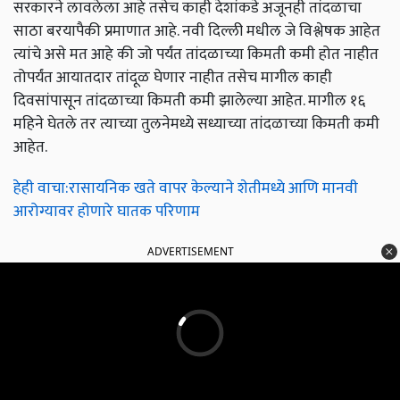
सरकारने लावलेला आहे तसेच काही देशांकडे अजूनही तांदळाचा
साठा बरयापैकी प्रमाणात आहे. नवी दिल्ली मधील जे विश्लेषक आहेत
त्यांचे असे मत आहे की जो पर्यंत तांदळाच्या किमती कमी होत नाहीत
तोपर्यंत आयातदार तांदूळ घेणार नाहीत तसेच मागील काही
दिवसांपासून तांदळाच्या किमती कमी झालेल्या आहेत. मागील १६
महिने घेतले तर त्याच्या तुलनेमध्ये सध्याच्या तांदळाच्या किमती कमी
आहेत.
हेही वाचा:रासायनिक खते वापर केल्याने शेतीमध्ये आणि मानवी
आरोग्यावर होणारे घातक परिणाम
ADVERTISEMENT