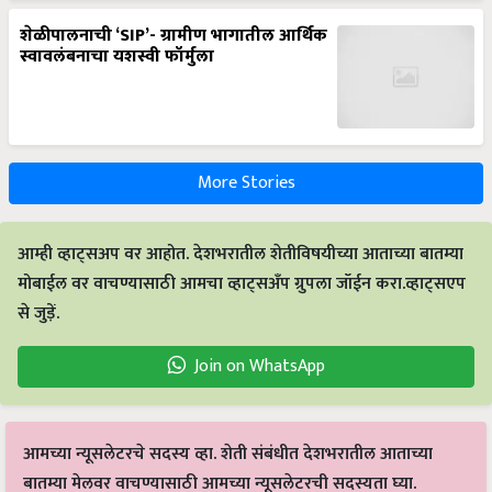
शेळीपालनाची ‘SIP’- ग्रामीण भागातील आर्थिक
स्वावलंबनाचा यशस्वी फॉर्मुला
More Stories
आम्ही व्हाट्सअप वर आहोत. देशभरातील शेतीविषयीच्या आताच्या बातम्या
मोबाईल वर वाचण्यासाठी आमचा व्हाट्सअँप ग्रुपला जॉईन करा.व्हाट्सएप
से जुड़ें.
Join on WhatsApp
आमच्या न्यूसलेटरचे सदस्य व्हा. शेती संबंधीत देशभरातील आताच्या
बातम्या मेलवर वाचण्यासाठी आमच्या न्यूसलेटरची सदस्यता घ्या.