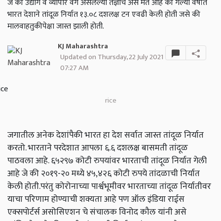
जे की उद्योग व व्यापार वर्ग असलेल्या तज्ञांचे असे मत आहे की गेल्या वर्षात
भारत देशाने तांदूळ निर्यात १३.०८ दशलक्ष टन एवढी केली होती जसे की
मालवाहतुकीपेक्षा जास्त झाली होती.
KJ Maharashtra
Updated on Thursday, 22 July 2021
07:27 AM
rice
जगातील अनेक देशांपैकी भारत हा देश सर्वात जास्त तांदूळ निर्यात
करतो. भारताने परदेशात आपला ६.६ दशलक्ष बासमती तांदूळ
पाठवला आहे. ६५२९७ कोटी रुपयांवर भारताची तांदूळ निर्यात गेली
आहे जे की २०१९-२० मध्ये ४५,४२६ कोटी रुपये तांदळाची निर्यात
केली होती.परंतु कोरोनाच्या पार्श्वभूमीवर भारताच्या तांदूळ निर्यातीवर
याचा परिणाम होण्याची शक्यता आहे पण ऑल इंडिया राईस
एक्सपोर्टर्स असोसिएशन चे संचालक विनोद कौल यांनी असे