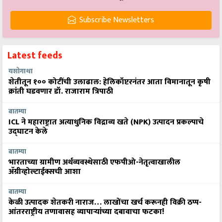
Subscribe Newsletters
Latest feeds
यशोगाथा
शेतीतून १०० कोटींची उलाढाल: हेलिकॉप्टरनंतर आता विमानातून कृषी
क्रांती घडवणार डॉ. राजाराम त्रिपाठी
बातम्या
ICL ने महाराष्ट्रात अत्याधुनिक विद्राव्य खते (NPK) उत्पादन प्रकल्पाचे
उद्घाटन केले
बातम्या
भारताच्या ग्रामीण अर्थव्यवस्थेसाठी एफपीओ-नेतृत्वाखालील
अ‍ॅग्रीव्होल्टाईक्सची आशा
बातम्या
केळी उत्पादक शेतकरी नाराज… लाखोंचा खर्च करूनही विक्री ठप्प-
आंतरराष्ट्रीय तणावासह व्यापाऱ्यांच्या दबावाचा फटका!