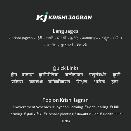
Languages
Krishi Jagran
हिंदी
বাঙালি
ਪੰਜਾਬੀ
தமிழ்
മലയാളം
ಕನ್ನಡ
ଓଡିଆ
অসমীয়া
ગુજરાતી
తెలుగు
Quick Links
होम
बातम्या
कृषीपीडिया
फलोत्पादन
पशुसंवर्धन
कृषी
प्रक्रिया
यशकथा
यांत्रिकीकरण
शिक्षण
आरोग्य
इतर
Top on Krishi Jagran
Government Schemes
Soybean Farming
Goat Rearing
Chili
Farming
कृषी प्रक्रिया
Orchard planting / फळबाग लागवड
Health मानवी
आरोग्य