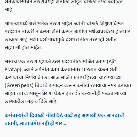
शेतकऱ्यांसोबत तरुणवर्गही शेतीला जोडून चांगला नफा कमावत
आहे.
आपल्यामध्ये असे अनेक तरुण आहेत ज्यांनी चांगले शिक्षण घेऊन
परदेशात नोकरी न करता शेती करून ग्रामीण अर्थव्यवस्थेला हातभार
लावला आहे. अशा यशोगाथांमुळे देशभरातील तरुणही शेतीत
सहभागी होत आहेत.
असाच एक तरुण म्हणजे उत्तर प्रदेशातील अजित प्रताप (Ajit
Pratap), ज्याने जर्मनीत काम केल्यानंतर भारतात येऊन शेती
करण्याचा निर्णय घेतला. आज अजित प्रताप हिरव्या वाटाण्याच्या
(Green peas) बियांचे उत्पादन करून करोडो रुपयांचा नफा कमवत
आहेत. त्यांच्यापासून प्रेरणा घेऊन इतर शेतकऱ्यांनीही फळबागांच्या
लागवडीला महत्त्व दिले आहे.
कर्मचाऱ्यांची दिवाळी गोड! DA वाढीसह आणखी एक आनंदाची
बातमी, आता प्रमोशनही होणार...