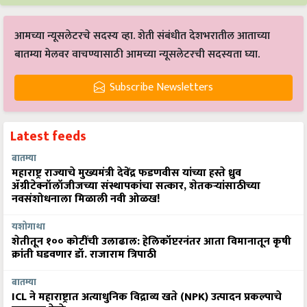
आमच्या न्यूसलेटरचे सदस्य व्हा. शेती संबंधीत देशभरातील आताच्या
बातम्या मेलवर वाचण्यासाठी आमच्या न्यूसलेटरची सदस्यता घ्या.
Subscribe Newsletters
Latest feeds
बातम्या
महाराष्ट्र राज्याचे मुख्यमंत्री देवेंद्र फडणवीस यांच्या हस्ते ध्रुव
ॲग्रीटेक्नॉलॉजीजच्या संस्थापकांचा सत्कार, शेतकऱ्यांसाठीच्या
नवसंशोधनाला मिळाली नवी ओळख!
यशोगाथा
शेतीतून १०० कोटींची उलाढाल: हेलिकॉप्टरनंतर आता विमानातून कृषी
क्रांती घडवणार डॉ. राजाराम त्रिपाठी
बातम्या
ICL ने महाराष्ट्रात अत्याधुनिक विद्राव्य खते (NPK) उत्पादन प्रकल्पाचे