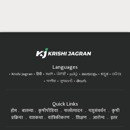
Languages
Krishi Jagran
हिंदी
বাঙালি
ਪੰਜਾਬੀ
தமிழ்
മലയാളം
ಕನ್ನಡ
ଓଡିଆ
অসমীয়া
ગુજરાતી
తెలుగు
Quick Links
होम
बातम्या
कृषीपीडिया
फलोत्पादन
पशुसंवर्धन
कृषी
प्रक्रिया
यशकथा
यांत्रिकीकरण
शिक्षण
आरोग्य
इतर