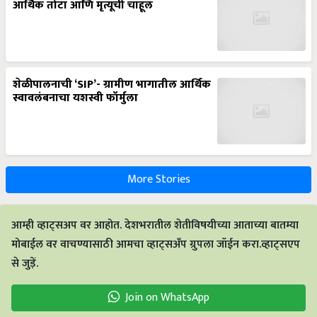
आर्थिक तोटा आणि मृत्यूची चाहूल
शेळीपालनाची ‘SIP’- ग्रामीण भागातील आर्थिक
स्वावलंबनाचा यशस्वी फॉर्मुला
More Stories
आम्ही व्हाट्सअप वर आहोत. देशभरातील शेतीविषयीच्या आताच्या बातम्या
मोबाईल वर वाचण्यासाठी आमचा व्हाट्सअँप ग्रुपला जॉईन करा.व्हाट्सएप
से जुड़ें.
Join on WhatsApp