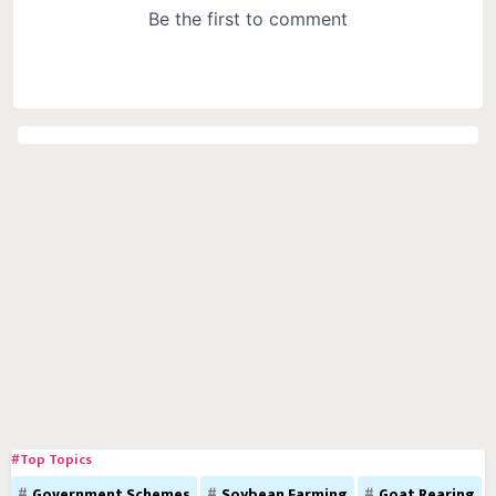
#Top Topics
Government Schemes
Soybean Farming
Goat Rearing