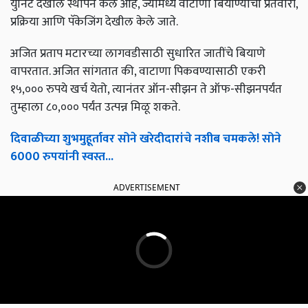
युनिट देखील स्थापन केले आहे, ज्यामध्ये वाटाणा बियाण्याची प्रतवारी,
प्रक्रिया आणि पॅकेजिंग देखील केले जाते.
अजित प्रताप मटारच्या लागवडीसाठी सुधारित जातींचे बियाणे
वापरतात. अजित सांगतात की, वाटाणा पिकवण्यासाठी एकरी
१५,००० रुपये खर्च येतो, त्यानंतर ऑन-सीझन ते ऑफ-सीझनपर्यंत
तुम्हाला ८०,००० पर्यंत उत्पन्न मिळू शकते.
दिवाळीच्या शुभमुहूर्तावर सोने खरेदीदारांचे नशीब चमकले! सोने
6000 रुपयांनी स्वस्त...
ADVERTISEMENT