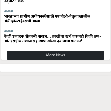
उद्घाटन केले
बातम्या
भारताच्या ग्रामीण अर्थव्यवस्थेसाठी एफपीओ-नेतृत्वाखालील
अ‍ॅग्रीव्होल्टाईक्सची आशा
बातम्या
केळी उत्पादक शेतकरी नाराज… लाखोंचा खर्च करूनही विक्री ठप्प-
आंतरराष्ट्रीय तणावासह व्यापाऱ्यांच्या दबावाचा फटका!
More News