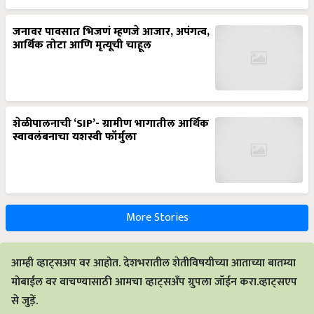
जनावर पावसात भिजणं म्हणजे आजार, अपंगत्व,
आर्थिक तोटा आणि मृत्यूची चाहूल
शेळीपालनाची ‘SIP’- ग्रामीण भागातील आर्थिक
स्वावलंबनाचा यशस्वी फॉर्मुला
More Stories
आम्ही व्हाट्सअप वर आहोत. देशभरातील शेतीविषयीच्या आताच्या बातम्या
मोबाईल वर वाचण्यासाठी आमचा व्हाट्सअँप ग्रुपला जॉईन करा.व्हाट्सएप
से जुड़ें.