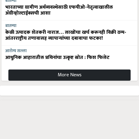
बातम्या
भारताच्या ग्रामीण अर्थव्यवस्थेसाठी एफपीओ-नेतृत्वाखालील
अ‍ॅग्रीव्होल्टाईक्सची आशा
बातम्या
केळी उत्पादक शेतकरी नाराज… लाखोंचा खर्च करूनही विक्री ठप्प-
आंतरराष्ट्रीय तणावासह व्यापाऱ्यांच्या दबावाचा फटका!
आरोग्य सल्ला
आधुनिक आहारातील प्रथिनांचा उत्कृष्ट स्रोत : फिश फिलेट
More News