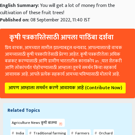
English Summary:
You will get a lot of money from the
cultivation of these fruit trees!
Published on:
08 September 2022, 11:40 IST
कृषी पत्रकारितेसाठी आपला पाठिंबा दर्शवा
प्रिय वाचक, आमच्यात सामील झाल्याबद्दल धन्यवाद. आपल्यासारखे वाचक
आमच्यासाठी कृषी पत्रकारितेसाठी प्रेरणा आहेत. कृषी पत्रकारितेला अधिक
बळकट करण्यासाठी आणि ग्रामीण भारतातील कानाकोप in्यात शेतकरी
आणि लोकांपर्यंत पोहोचण्यासाठी आम्हाला तुमचे समर्थन किंवा सहकार्य
आवश्यक आहे. आपले प्रत्येक सहकार्य आमच्या भविष्यासाठी मोलाचे आहे.
आपण आम्हाला समर्थन करणे आवश्यक आहे (Contribute Now)
Related Topics
Agriculture News कृषी बातम्या
India
Traditional farming
Farmers
Orchard