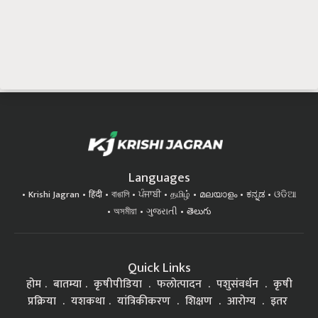
Languages
Krishi Jagran
हिंदी
বাঙালি
ਪੰਜਾਬੀ
தமிழ்
മലയാളം
ಕನ್ನಡ
ଓଡିଆ
অসমীয়া
ગુજરાતી
తెలుగు
Quick Links
होम
बातम्या
कृषीपीडिया
फलोत्पादन
पशुसंवर्धन
कृषी
प्रक्रिया
यशकथा
यांत्रिकीकरण
शिक्षण
आरोग्य
इतर