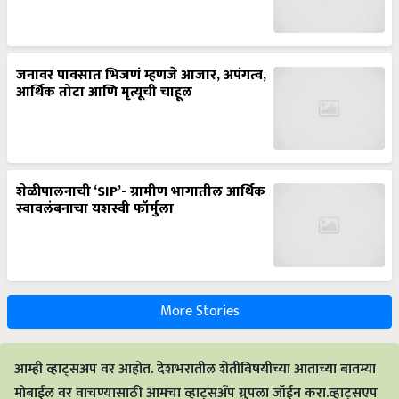
जनावर पावसात भिजणं म्हणजे आजार, अपंगत्व,
आर्थिक तोटा आणि मृत्यूची चाहूल
शेळीपालनाची ‘SIP’- ग्रामीण भागातील आर्थिक
स्वावलंबनाचा यशस्वी फॉर्मुला
More Stories
आम्ही व्हाट्सअप वर आहोत. देशभरातील शेतीविषयीच्या आताच्या बातम्या
मोबाईल वर वाचण्यासाठी आमचा व्हाट्सअँप ग्रुपला जॉईन करा.व्हाट्सएप