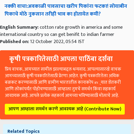
नक्की
वाचा
:
अवकाळी
पावसाचा
खरीप
पिकांना
फटका
!
सोयाबीन
पिकाचे
मोठे
नुकसान
तरीही
भाव
का
होतायेत
कमी
?
English Summary:
cotton rate growth in america and some
international country so can get benifit to indian farmer
Published on:
12 October 2022, 05:54 IST
कृषी पत्रकारितेसाठी आपला पाठिंबा दर्शवा
प्रिय वाचक, आमच्यात सामील झाल्याबद्दल धन्यवाद. आपल्यासारखे वाचक
आमच्यासाठी कृषी पत्रकारितेसाठी प्रेरणा आहेत. कृषी पत्रकारितेला अधिक
बळकट करण्यासाठी आणि ग्रामीण भारतातील कानाकोप in्यात शेतकरी
आणि लोकांपर्यंत पोहोचण्यासाठी आम्हाला तुमचे समर्थन किंवा सहकार्य
आवश्यक आहे. आपले प्रत्येक सहकार्य आमच्या भविष्यासाठी मोलाचे आहे.
आपण आम्हाला समर्थन करणे आवश्यक आहे (Contribute Now)
Related Topics