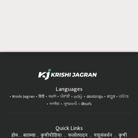
Languages
Krishi Jagran
हिंदी
বাঙালি
ਪੰਜਾਬੀ
தமிழ்
മലയാളം
ಕನ್ನಡ
ଓଡିଆ
অসমীয়া
ગુજરાતી
తెలుగు
Quick Links
होम
बातम्या
कृषीपीडिया
फलोत्पादन
पशुसंवर्धन
कृषी