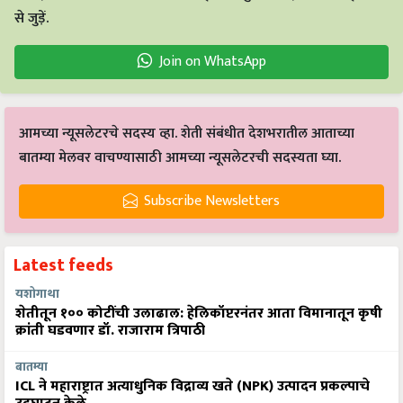
से जुड़ें.
Join on WhatsApp
आमच्या न्यूसलेटरचे सदस्य व्हा. शेती संबंधीत देशभरातील आताच्या
बातम्या मेलवर वाचण्यासाठी आमच्या न्यूसलेटरची सदस्यता घ्या.
Subscribe Newsletters
Latest feeds
यशोगाथा
शेतीतून १०० कोटींची उलाढाल: हेलिकॉप्टरनंतर आता विमानातून कृषी
क्रांती घडवणार डॉ. राजाराम त्रिपाठी
बातम्या
ICL ने महाराष्ट्रात अत्याधुनिक विद्राव्य खते (NPK) उत्पादन प्रकल्पाचे