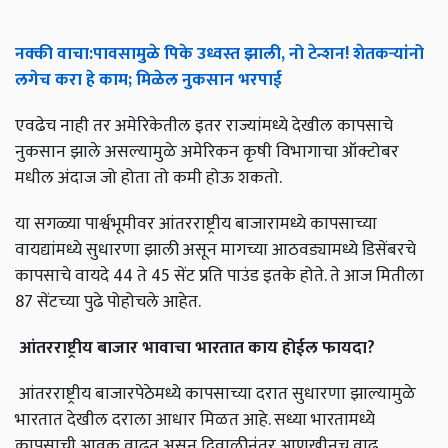
नक्की
वाचा
:
पावसामुळे
पिके
उध्वस्त
झाली
,
नो
टेन्शन
!
शेतकऱ्यांनो
लगेच
करा
हे
काम
;
मिळेल
नुकसान
भरपाई
एवढेच नाही तर अमेरिकेतील इतर राज्यांमध्ये देखील कापसाचे
नुकसान झाले असल्यामुळे अमेरिकन कृषी विभागाचा ऑक्टोबर
मधील अंदाज जो होता तो कमी होऊ शकतो.
या सगळ्या पार्श्वभूमीवर आंतरराष्ट्रीय बाजारामध्ये कापसाच्या
वायद्यांमध्ये सुधारणा झाली असून मागच्या आठवड्यामध्ये डिसेंबरचे
कापसाचे वायदे 44 ते 45 सेंट प्रति पाउंड इतके होते. ते आज मितीला
87 सेंटच्या पुढे पोहोचले आहेत.
आंतरराष्ट्रीय
बाजार
भावाचा
भारतात
काय
होईल
फायदा
?
आंतरराष्ट्रीय बाजारपेठेमध्ये कापसाच्या दरात सुधारणा झाल्यामुळे
भारतात देखील दराला आधार मिळत आहे. सध्या भारतामध्ये
कापसाची आवक वाढत असून दिवाळीनंतर आणखीनच वाढ