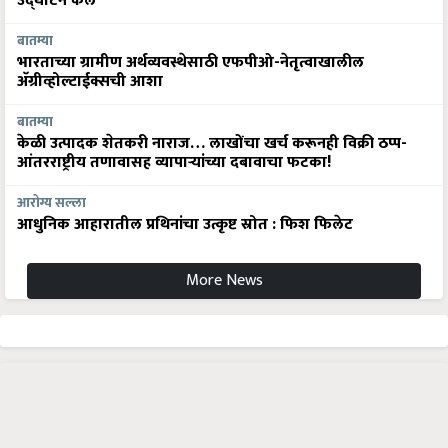
उद्घाटन केले
बातम्या
भारताच्या ग्रामीण अर्थव्यवस्थेसाठी एफपीओ-नेतृत्वाखालील
अ‍ॅग्रीव्होल्टाईक्सची आशा
बातम्या
केळी उत्पादक शेतकरी नाराज… लाखोंचा खर्च करूनही विक्री ठप्प-
आंतरराष्ट्रीय तणावासह व्यापाऱ्यांच्या दबावाचा फटका!
आरोग्य सल्ला
आधुनिक आहारातील प्रथिनांचा उत्कृष्ट स्रोत : फिश फिलेट
More News