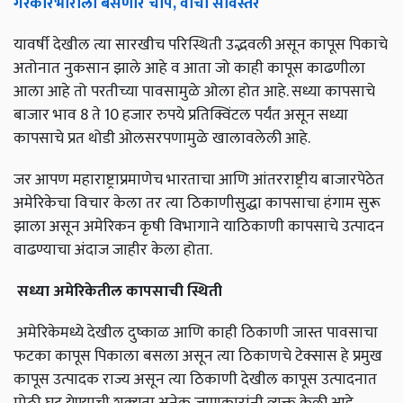
गैरकारभाराला
बसणार
चाप
,
वाचा
सविस्तर
यावर्षी देखील त्या सारखीच परिस्थिती उद्भवली असून कापूस पिकाचे
अतोनात नुकसान झाले आहे व आता जो काही कापूस काढणीला
आला आहे तो परतीच्या पावसामुळे ओला होत आहे. सध्या कापसाचे
बाजार भाव 8 ते 10 हजार रुपये प्रतिक्विंटल पर्यंत असून सध्या
कापसाचे प्रत थोडी ओलसरपणामुळे खालावलेली आहे.
जर आपण महाराष्ट्राप्रमाणेच भारताचा आणि आंतरराष्ट्रीय बाजारपेठेत
अमेरिकेचा विचार केला तर त्या ठिकाणीसुद्धा कापसाचा हंगाम सुरू
झाला असून अमेरिकन कृषी विभागाने याठिकाणी कापसाचे उत्पादन
वाढण्याचा अंदाज जाहीर केला होता.
सध्या
अमेरिकेतील
कापसाची
स्थिती
अमेरिकेमध्ये देखील दुष्काळ आणि काही ठिकाणी जास्त पावसाचा
फटका कापूस पिकाला बसला असून त्या ठिकाणचे टेक्सास हे प्रमुख
कापूस उत्पादक राज्य असून त्या ठिकाणी देखील कापूस उत्पादनात
मोठी घट येण्याची शक्‍यता अनेक जाणकारांनी व्यक्त केली आहे.