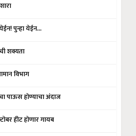
इशारा
ईन! पुन्हा येईन...
ाची शक्यता
 पावसाचा जोर राहणार : हवामान विभाग
ाचा पाऊस होण्याचा अंदाज
्टोबर हीट होणार गायब