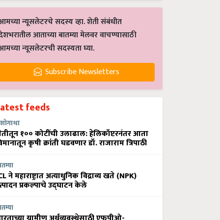
आमच्या न्यूसलेटरचे सदस्य व्हा. शेती संबंधीत
देशभरातील आताच्या बातम्या मेलवर वाचण्यासाठी
आमच्या न्यूसलेटरची सदस्यता घ्या.
Subscribe Newsletters
Latest feeds
शोगाथा
ेतीतून १०० कोटींची उलाढाल: हेलिकॉप्टरनंतर आता
िमानातून कृषी क्रांती घडवणार डॉ. राजाराम त्रिपाठी
ातम्या
CL ने महाराष्ट्रात अत्याधुनिक विद्राव्य खते (NPK)
त्पादन प्रकल्पाचे उद्घाटन केले
ातम्या
ारताच्या ग्रामीण अर्थव्यवस्थेसाठी एफपीओ-