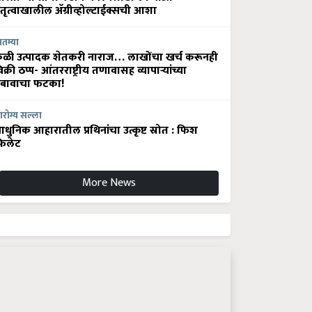
ेतृत्वाखालील अ‍ॅग्रीव्होल्टाईक्सची आशा
ातम्या
ेळी उत्पादक शेतकरी नाराज… लाखोंचा खर्च करूनही
िक्री ठप्प- आंतरराष्ट्रीय तणावासह व्यापाऱ्यांच्या
बावाचा फटका!
रोग्य सल्ला
धुनिक आहारातील प्रथिनांचा उत्कृष्ट स्रोत : फिश
िलेट
More News