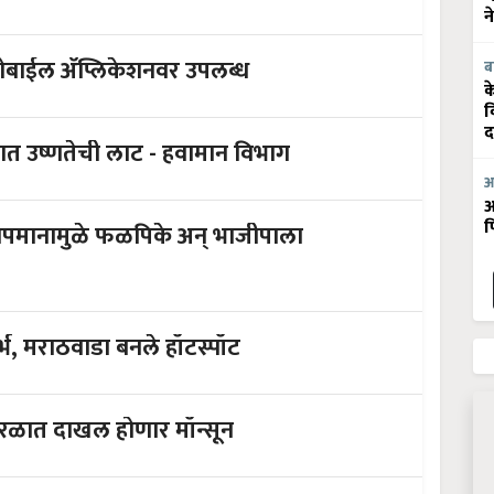
न
ाईल अ‍ॅप्लिकेशनवर उपलब्ध
ब
क
व
द
सावधान ! राज्यासह देशातील इतर भागात उष्णतेची लाट - हवामान विभाग
आ
आ
फ
 विदर्भ, मराठवाडा बनले हॉटस्पॉट
वशी केरळात दाखल होणार मॉन्सून