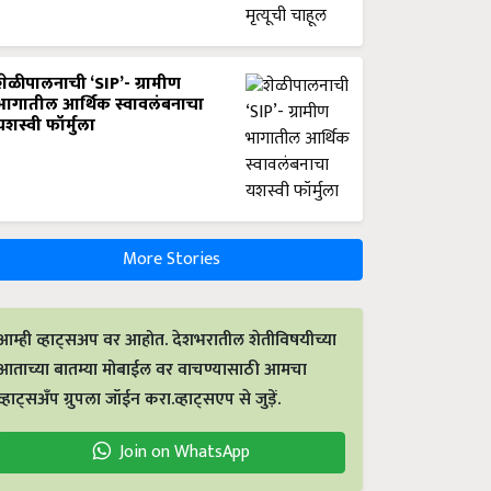
शेळीपालनाची ‘SIP’- ग्रामीण
भागातील आर्थिक स्वावलंबनाचा
यशस्वी फॉर्मुला
More Stories
आम्ही व्हाट्सअप वर आहोत. देशभरातील शेतीविषयीच्या
आताच्या बातम्या मोबाईल वर वाचण्यासाठी आमचा
व्हाट्सअँप ग्रुपला जॉईन करा.व्हाट्सएप से जुड़ें.
Join on WhatsApp