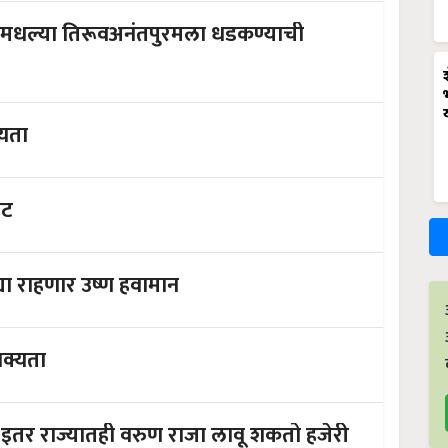
ळमधल्या तिरूवअनंतपुरमला धडकण्याची
्यता
वट
या राहणार उष्ण हवामान
शक्यता
पुर्वमोसमी पावसासाठी पोषक हवामान; इतर राज्यातही वरुण राजा लावू शकतो हजेरी