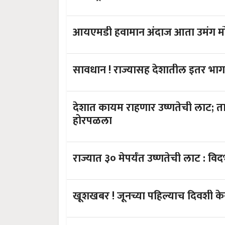
आयएमडी हवामान अंदाज आता उमंग मोब
देशात कायम राहणार उष्णतेची लाट; तापमानामुळे फळपिके अन् भाजीपाला
होरपळला
राज्यात ३० मेपर्यंत उष्णतेची लाट :
खूशखबर ! जूनच्या पहिल्याच दि