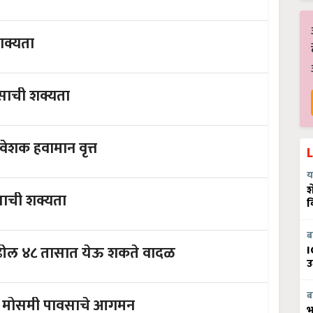
शक्यता
ावसाची शक्यता
ेशक हवामान वृत्त
य
श
वसाची शक्यता
व
ब
क ठिकाणी पावसाची शक्यता ; पुढील ४८ तासात येऊ शकते वादळ
I
उ
ब
ाने होणार मोसमी पावसाचे आगमन
भ