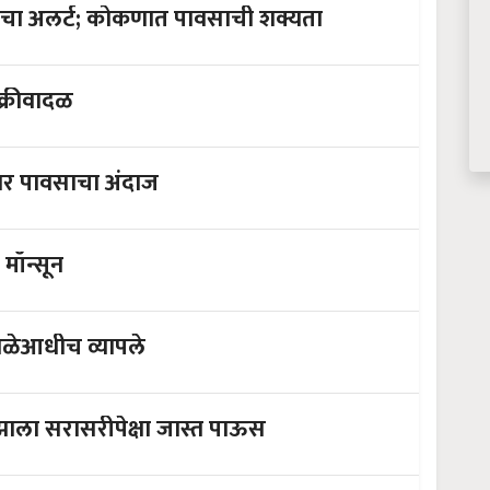
महाराष्ट्र-गुजरातेत चक्रीवादळ धडकण्याचा अलर्ट; कोकणात पावसाची शक्यता
 चक्रीवादळ
्ट्रात जोरदार पावसाचा अंदाज
मॉन्सून
ूनने वेळेआधीच व्यापले
मॉन्सूनने जून महिन्यात केलं ओलचिंब; झाला सरासरीपेक्षा जास्त पाऊस