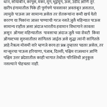
धान, सोयाबीन, कापूस, मका, मूग, भूईमूग, ऊस, उडीद आणि तूर.
खरीप हंगामातील पिके ही पूर्णपणे पावसावर अवलंबून असतात,
त्यामुळे पाऊस जर सामान्य असेल तर शेतकऱ्यांना कमी खर्च येतो
कारण या पिकांना जास्त पाण्याची गरज नसते.जुलै महिन्यात पाऊस
सामान्य राहील असा अंदाज भारतीय हवामान विभागाने लावला
असून ऑगस्ट महिन्यातील पावसाचा अंदाज जुलै च्या शेवटी किंवा
ऑगस्टच्या सुरुवातीला सांगितलं जाईल असे सुद्धा त्यांनी सांगितले
आहे.नैऋत्य मोसमी वारे म्हणजे काय हा प्रश्न तुम्हाला पडला असेल, तर
मान्सूनचा पाऊस हरियाणा, पंजाब, दिल्ली, पश्चिम राजस्थान आणि
पश्चिम उत्तर प्रदेशातील काही भागात तेथील परिस्तिथी अनुकूल
नसल्याने पोहचला नाही.