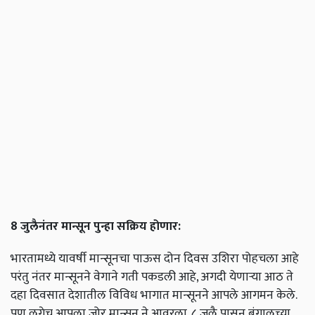
8 जुलैनंतर मान्सून पुन्हा सक्रिय होणार:
भारतामध्ये यावर्षी मान्सूनचा पाऊस दोन दिवस उशिरा पोहचला आहे
परंतु नंतर मान्सूनने वेगाने गती पकडली आहे, अगदी येणाऱ्या आठ ते
दहा दिवसात देशातील विविध भागात मान्सूनने आपले आगमन केले.
पण लगेच आपला जोर मान्सून ने आवरला. ८ जुलै पासून बंगालच्या