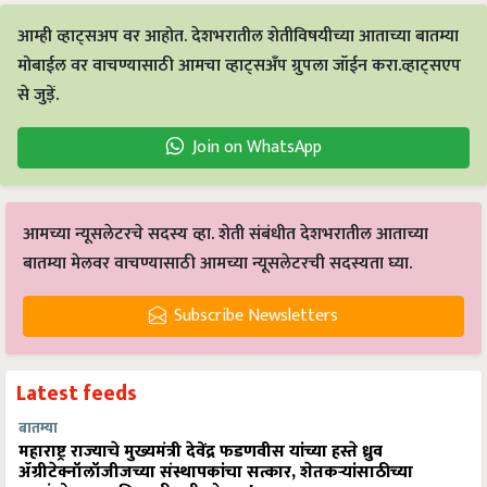
आम्ही व्हाट्सअप वर आहोत. देशभरातील शेतीविषयीच्या आताच्या बातम्या
मोबाईल वर वाचण्यासाठी आमचा व्हाट्सअँप ग्रुपला जॉईन करा.व्हाट्सएप
से जुड़ें.
Join on WhatsApp
आमच्या न्यूसलेटरचे सदस्य व्हा. शेती संबंधीत देशभरातील आताच्या
बातम्या मेलवर वाचण्यासाठी आमच्या न्यूसलेटरची सदस्यता घ्या.
Subscribe Newsletters
Latest feeds
बातम्या
महाराष्ट्र राज्याचे मुख्यमंत्री देवेंद्र फडणवीस यांच्या हस्ते ध्रुव
ॲग्रीटेक्नॉलॉजीजच्या संस्थापकांचा सत्कार, शेतकऱ्यांसाठीच्या