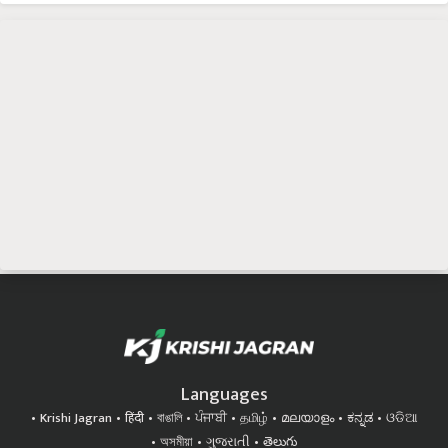
Languages
Krishi Jagran
हिंदी
বাঙালি
ਪੰਜਾਬੀ
தமிழ்
മലയാളം
ಕನ್ನಡ
ଓଡିଆ
অসমীয়া
ગુજરાતી
తెలుగు