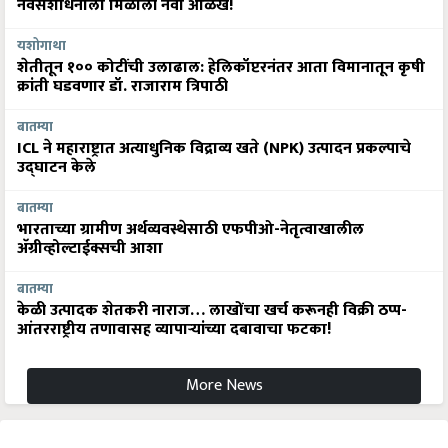
नवसंशोधनाला मिळाली नवी ओळख!
यशोगाथा
शेतीतून १०० कोटींची उलाढाल: हेलिकॉप्टरनंतर आता विमानातून कृषी
क्रांती घडवणार डॉ. राजाराम त्रिपाठी
बातम्या
ICL ने महाराष्ट्रात अत्याधुनिक विद्राव्य खते (NPK) उत्पादन प्रकल्पाचे
उद्घाटन केले
बातम्या
भारताच्या ग्रामीण अर्थव्यवस्थेसाठी एफपीओ-नेतृत्वाखालील
अ‍ॅग्रीव्होल्टाईक्सची आशा
बातम्या
केळी उत्पादक शेतकरी नाराज… लाखोंचा खर्च करूनही विक्री ठप्प-
आंतरराष्ट्रीय तणावासह व्यापाऱ्यांच्या दबावाचा फटका!
More News