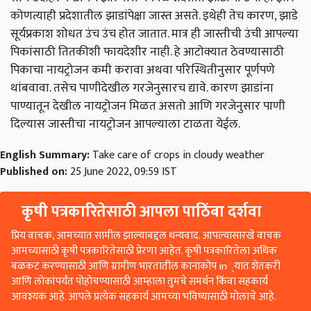
कोणत्याही प्रदेशातील झाडांपेक्षा जास्त असते. इथेही तेच कारण, झाडे
सूर्यप्रकाश शोधत उंच उंच होत जातात. मात्र ही जास्तीची उंची आपल्या
पिकांसाठी तितकीशी फायदेशीर नाही. हे आटोक्यात ठेवण्यासाठी
पिकाचा नायट्रोजन कमी करावा अथवा परिस्थितीनुसार पूर्णपणे
थांबवावा. तसेच पाणीदेखील गरजेनुसारच द्यावे. कारण झाडांना
पाण्यातून देखील नायट्रोजन मिळत असतो आणि गरजेनुसार पाणी
दिल्यास जास्तीचा नायट्रोजन आपल्याला टाळता येईल.
English Summary:
Take care of crops in cloudy weather
Published on:
25 June 2022, 09:59 IST
कृषी पत्रकारितेसाठी आपला पाठिंबा दर्शवा
प्रिय वाचक, आमच्यात सामील झाल्याबद्दल धन्यवाद. आपल्यासारखे वाचक
आमच्यासाठी कृषी पत्रकारितेसाठी प्रेरणा आहेत. कृषी पत्रकारितेला अधिक
बळकट करण्यासाठी आणि ग्रामीण भारतातील कानाकोप in्यात शेतकरी
आणि लोकांपर्यंत पोहोचण्यासाठी आम्हाला तुमचे समर्थन किंवा सहकार्य
आवश्यक आहे. आपले प्रत्येक सहकार्य आमच्या भविष्यासाठी मोलाचे आहे.