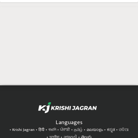
Languages
Krishi Jagran
हिंदी
বাঙালি
ਪੰਜਾਬੀ
தமிழ்
മലയാളം
ಕನ್ನಡ
ଓଡିଆ
অসমীয়া
ગુજરાતી
తెలుగు