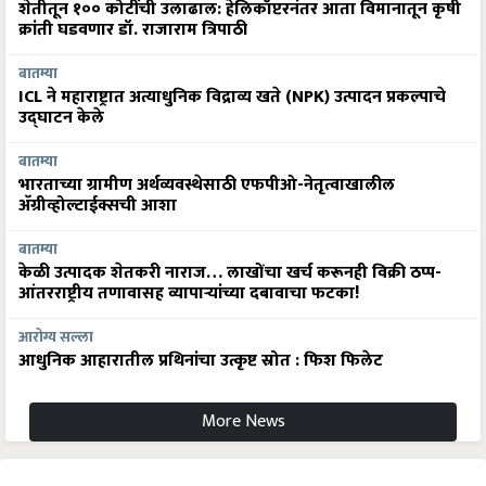
शेतीतून १०० कोटींची उलाढाल: हेलिकॉप्टरनंतर आता विमानातून कृषी
क्रांती घडवणार डॉ. राजाराम त्रिपाठी
बातम्या
ICL ने महाराष्ट्रात अत्याधुनिक विद्राव्य खते (NPK) उत्पादन प्रकल्पाचे
उद्घाटन केले
बातम्या
भारताच्या ग्रामीण अर्थव्यवस्थेसाठी एफपीओ-नेतृत्वाखालील
अ‍ॅग्रीव्होल्टाईक्सची आशा
बातम्या
केळी उत्पादक शेतकरी नाराज… लाखोंचा खर्च करूनही विक्री ठप्प-
आंतरराष्ट्रीय तणावासह व्यापाऱ्यांच्या दबावाचा फटका!
आरोग्य सल्ला
आधुनिक आहारातील प्रथिनांचा उत्कृष्ट स्रोत : फिश फिलेट
More News