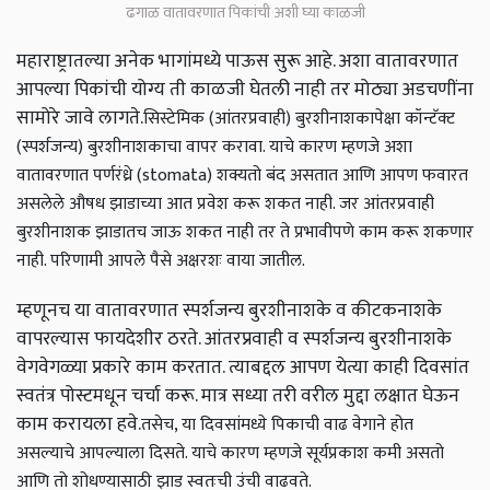
ढगाळ वातावरणात पिकांची अशी घ्या काळजी
महाराष्ट्रातल्या अनेक भागांमध्ये पाऊस सुरू आहे. अशा वातावरणात
आपल्या पिकांची योग्य ती काळजी घेतली नाही तर मोठ्या अडचणींना
सामोरे जावे लागते.
सिस्टेमिक (आंतरप्रवाही) बुरशीनाशकापेक्षा कॉन्टॅक्ट
(स्पर्शजन्य) बुरशीनाशकाचा वापर करावा. याचे कारण म्हणजे अशा
वातावरणात पर्णरंध्रे (stomata) शक्यतो बंद असतात आणि आपण फवारत
असलेले औषध झाडाच्या आत प्रवेश करू शकत नाही. जर आंतरप्रवाही
बुरशीनाशक झाडातच जाऊ शकत नाही तर ते प्रभावीपणे काम करू शकणार
नाही. परिणामी आपले पैसे अक्षरशः वाया जातील.
म्हणूनच या वातावरणात स्पर्शजन्य बुरशीनाशके व कीटकनाशके
वापरल्यास फायदेशीर ठरते. आंतरप्रवाही व स्पर्शजन्य बुरशीनाशके
वेगवेगळ्या प्रकारे काम करतात. त्याबद्दल आपण येत्या काही दिवसांत
स्वतंत्र पोस्टमधून चर्चा करू. मात्र सध्या तरी वरील मुद्दा लक्षात घेऊन
काम करायला हवे.
तसेच, या दिवसांमध्ये पिकाची वाढ वेगाने होत
असल्याचे आपल्याला दिसते. याचे कारण म्हणजे सूर्यप्रकाश कमी असतो
आणि तो शोधण्यासाठी झाड स्वतःची उंची वाढवते.