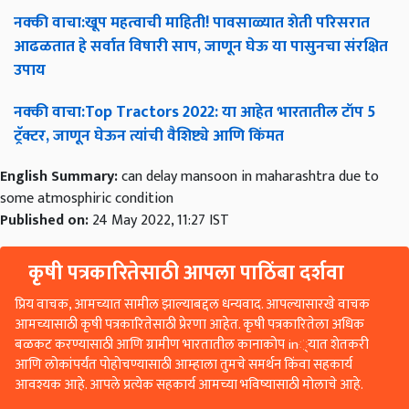
नक्की
वाचा
:
खूप
महत्वाची
माहिती
!
पावसाळ्यात
शेती
परिसरात
आढळतात
हे
सर्वात
विषारी
साप
,
जाणून
घेऊ
या
पासुनचा
संरक्षित
उपाय
नक्की
वाचा
:Top Tractors 2022:
या
आहेत
भारतातील
टॉप
5
ट्रॅक्टर
,
जाणून
घेऊन
त्यांची
वैशिष्ट्ये
आणि
किंमत
English Summary:
can delay mansoon in maharashtra due to
some atmosphiric condition
Published on:
24 May 2022, 11:27 IST
कृषी पत्रकारितेसाठी आपला पाठिंबा दर्शवा
प्रिय वाचक, आमच्यात सामील झाल्याबद्दल धन्यवाद. आपल्यासारखे वाचक
आमच्यासाठी कृषी पत्रकारितेसाठी प्रेरणा आहेत. कृषी पत्रकारितेला अधिक
बळकट करण्यासाठी आणि ग्रामीण भारतातील कानाकोप in्यात शेतकरी
आणि लोकांपर्यंत पोहोचण्यासाठी आम्हाला तुमचे समर्थन किंवा सहकार्य
आवश्यक आहे. आपले प्रत्येक सहकार्य आमच्या भविष्यासाठी मोलाचे आहे.