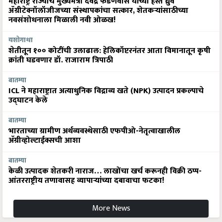
महाराष्ट्र राज्याचे मुख्यमंत्री देवेंद्र फडणवीस यांच्या हस्ते ध्रुव
ॲग्रीटेक्नॉलॉजीजच्या संस्थापकांचा सत्कार, शेतकऱ्यांसाठीच्या
नवसंशोधनाला मिळाली नवी ओळख!
यशोगाथा
शेतीतून १०० कोटींची उलाढाल: हेलिकॉप्टरनंतर आता विमानातून कृषी
क्रांती घडवणार डॉ. राजाराम त्रिपाठी
बातम्या
ICL ने महाराष्ट्रात अत्याधुनिक विद्राव्य खते (NPK) उत्पादन प्रकल्पाचे
उद्घाटन केले
बातम्या
भारताच्या ग्रामीण अर्थव्यवस्थेसाठी एफपीओ-नेतृत्वाखालील
अ‍ॅग्रीव्होल्टाईक्सची आशा
बातम्या
केळी उत्पादक शेतकरी नाराज… लाखोंचा खर्च करूनही विक्री ठप्प-
आंतरराष्ट्रीय तणावासह व्यापाऱ्यांच्या दबावाचा फटका!
More News