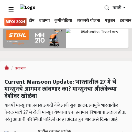
मराठी
होम
बातम्या
कृषीपीडिया
सरकारी योजना
पशुधन
हवामान
MFOI 2024
हवामान
Current Mansoon Update: भारतातील 27 मे चे
मान्सूनचे आगमन लांबणार का? मान्सूनचा श्रीलंकेच्या
वेशीवर खोळंबा
यावर्षी मान्सूनचा प्रवास अगदी वेळेआधी सुरू झाला. त्यामुळे भारतातील
केरळ मध्ये 27 मे रोजी मान्सून येण्याचा एक हवामान विभागाचा अंदाज होता.
परंतु आताची परिस्थिती पाहिली तर हा अंदाज हुकणार असे दिसत आहे.
पाटील रत्नाकर अशोक