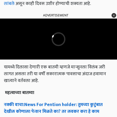
लांबले
असून काही दिवस उशीर होण्याची शक्यता आहे.
ADVERTISEMENT
यामध्ये दिलासा देणारी एक बातमी म्हणजे मान्सूनला विलंब जरी
लागत असला तरी या वर्षी सकारात्मक पावसाचा अंदाज हवामान
खात्याने वर्तवला आहे.
महत्वाच्या
बातम्या
नक्की
वाचा
:News For Pention holder:
तुमच्या
कुटुंबात
देखील
कोणाला
पेन्शन
मिळते
का
?
तर
लवकर
करा
हे
काम