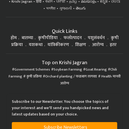
Krishi Jagran
हिंदी
বাঙালি
ਪੰਜਾਬੀ
தமிழ்
മലയാളം
ಕನ್ನಡ
ଓଡିଆ
অসমীয়া
ગુજરાતી
తెలుగు
Quick Links
होम
बातम्या
कृषीपीडिया
फलोत्पादन
पशुसंवर्धन
कृषी
प्रक्रिया
यशकथा
यांत्रिकीकरण
शिक्षण
आरोग्य
इतर
Top on Krishi Jagran
Government Schemes
Soybean Farming
Goat Rearing
Chili
Farming
कृषी प्रक्रिया
Orchard planting / फळबाग लागवड
Health मानवी
आरोग्य
Subscribe to our Newsletter. You choose the topics of
your interest and we'll send you handpicked news and
latest updates based on your choice.
Subscribe Newsletters