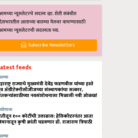
आमच्या न्यूसलेटरचे सदस्य व्हा. शेती संबंधीत
देशभरातील आताच्या बातम्या मेलवर वाचण्यासाठी
आमच्या न्यूसलेटरची सदस्यता घ्या.
Subscribe Newsletters
Latest feeds
ातम्या
हाराष्ट्र राज्याचे मुख्यमंत्री देवेंद्र फडणवीस यांच्या हस्ते
्रुव ॲग्रीटेक्नॉलॉजीजच्या संस्थापकांचा सत्कार,
ेतकऱ्यांसाठीच्या नवसंशोधनाला मिळाली नवी ओळख!
शोगाथा
ेतीतून १०० कोटींची उलाढाल: हेलिकॉप्टरनंतर आता
िमानातून कृषी क्रांती घडवणार डॉ. राजाराम त्रिपाठी
ातम्या