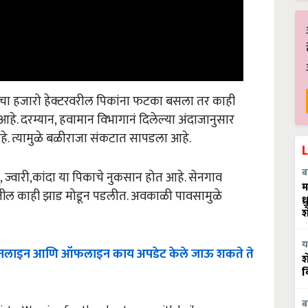
ाचा हजारो हेक्टरवरील पिकांना फटका बसला तर काही
हे. दरम्यान, हवामान विभागानं दिलेल्या अंदाजानुसार
. त्यामुळे बळीराजा संकटात सापडला आहे.
ज्वारी,कांदा या पिकाचे नुकसान होत आहे. सेनगाव
ब
म
बागेतील काही झाड मोडून पडलीत. अवकाळी पावसामुळे
ध
श
 ऑनलाइन आणि ऑफलाइन काय अपडेट केले जाऊ शकते ते
य
श
व
tricts; Warning for thunderstorms with hail
ब