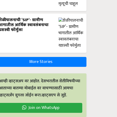
शेळीपालनाची ‘SIP’- ग्रामीण
भागातील आर्थिक स्वावलंबनाचा
यशस्वी फॉर्मुला
More Stories
आम्ही व्हाट्सअप वर आहोत. देशभरातील शेतीविषयीच्या
आताच्या बातम्या मोबाईल वर वाचण्यासाठी आमचा
व्हाट्सअँप ग्रुपला जॉईन करा.व्हाट्सएप से जुड़ें.
Join on WhatsApp