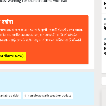
I
उ
 दर्शवा
ब
भ
ल्यासारखे वाचक आमच्यासाठी कृषी पत्रकारितेसाठी प्रेरणा आहेत.
न
रामीण भारतातील कानाकोप in्यात शेतकरी आणि लोकांपर्यंत
आवश्यक आहे. आपले प्रत्येक सहकार्य आमच्या भविष्यासाठी मोलाचे
ब
क
व
द
ontribute Now)
anjabrao dakh
Panjabrao Dakh Weather Update