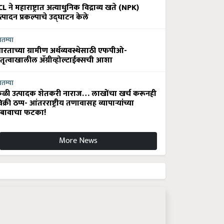
CL ने महाराष्ट्रात अत्याधुनिक विद्राव्य खते (NPK)
त्पादन प्रकल्पाचे उद्घाटन केले
ातम्या
ारताच्या ग्रामीण अर्थव्यवस्थेसाठी एफपीओ-
ेतृत्वाखालील अ‍ॅग्रीव्होल्टाईक्सची आशा
ातम्या
ेळी उत्पादक शेतकरी नाराज… लाखोंचा खर्च करूनही
िक्री ठप्प- आंतरराष्ट्रीय तणावासह व्यापाऱ्यांच्या
बावाचा फटका!
More News