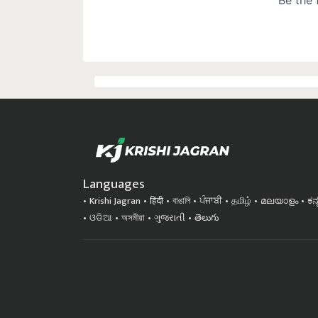
Languages
Krishi Jagran
हिंदी
বাঙালি
ਪੰਜਾਬੀ
தமிழ்
മലയാളം
ಕನ
ଓଡିଆ
অসমীয়া
ગુજરાતી
తెలుగు