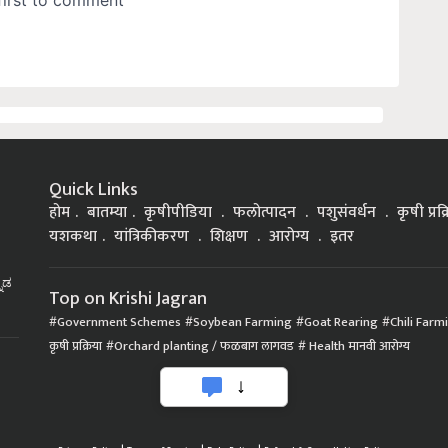
Quick Links
होम
बातम्या
कृषीपीडिया
फलोत्पादन
पशुसंवर्धन
कृषी प्रक
यशकथा
यांत्रिकीकरण
शिक्षण
आरोग्य
इतर
್ನಡ
Top on Krishi Jagran
Government Schemes
Soybean Farming
Goat Rearing
Chili Farm
कृषी प्रक्रिया
Orchard planting / फळबाग लागवड
Health मानवी आरोग्य
|
|
|
Privacy Policy
Terms of Service
Data Policy
Refund & Cancellation Policy