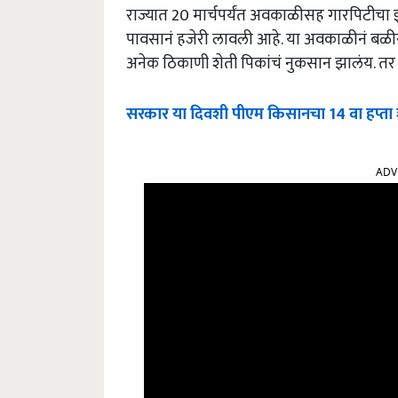
राज्यात 20 मार्चपर्यंत अवकाळीसह गारपिटीचा
पावसानं हजेरी लावली आहे. या अवकाळीनं बळीर
अनेक ठिकाणी शेती पिकांचं नुकसान झालंय. तर
सरकार या दिवशी पीएम किसानचा 14 वा हप्ता श
ADV