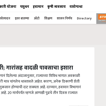
कारी योजना
पशुधन
हवामान
कृषी व्यवसाय
यशोगाथा
ोत्पादन
इतर बातम्या
ऑटो
शिक्षण
शासन निर्णय
Directory
जारी; गारांसह वादळी पावसाचा इशारा
नं दिलेल्या अंदाजानुसार, राज्याच्या विविध भागात अवकाळी
ी मात्र चांगलेच धास्तावले आहेत. कारण, अनेक ठिकाणी शेती
नुकसान होण्याची दाट शक्यता आहे. दरम्यान, हवामान विभागानं
आहे. 20 मार्चपर्यंत म्हणजे आणखी पुढचे तीन दिवस राज्यात