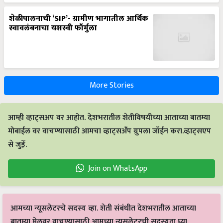
शेळीपालनाची ‘SIP’- ग्रामीण भागातील आर्थिक
स्वावलंबनाचा यशस्वी फॉर्मुला
More Stories
आम्ही व्हाट्सअप वर आहोत. देशभरातील शेतीविषयीच्या आताच्या बातम्या
मोबाईल वर वाचण्यासाठी आमचा व्हाट्सअँप ग्रुपला जॉईन करा.व्हाट्सएप
से जुड़ें.
Join on WhatsApp
आमच्या न्यूसलेटरचे सदस्य व्हा. शेती संबंधीत देशभरातील आताच्या
बातम्या मेलवर वाचण्यासाठी आमच्या न्यूसलेटरची सदस्यता घ्या.