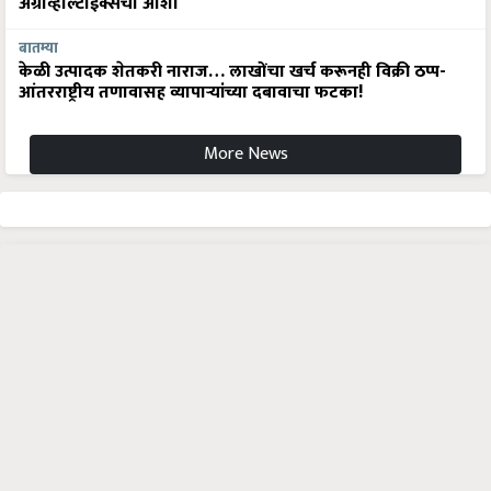
अ‍ॅग्रीव्होल्टाईक्सची आशा
बातम्या
केळी उत्पादक शेतकरी नाराज… लाखोंचा खर्च करूनही विक्री ठप्प-
आंतरराष्ट्रीय तणावासह व्यापाऱ्यांच्या दबावाचा फटका!
More News