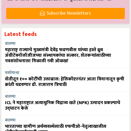
Subscribe Newsletters
Latest feeds
बातम्या
महाराष्ट्र राज्याचे मुख्यमंत्री देवेंद्र फडणवीस यांच्या हस्ते ध्रुव
ॲग्रीटेक्नॉलॉजीजच्या संस्थापकांचा सत्कार, शेतकऱ्यांसाठीच्या
नवसंशोधनाला मिळाली नवी ओळख!
यशोगाथा
शेतीतून १०० कोटींची उलाढाल: हेलिकॉप्टरनंतर आता विमानातून कृषी
क्रांती घडवणार डॉ. राजाराम त्रिपाठी
बातम्या
ICL ने महाराष्ट्रात अत्याधुनिक विद्राव्य खते (NPK) उत्पादन प्रकल्पाचे
उद्घाटन केले
बातम्या
भारताच्या ग्रामीण अर्थव्यवस्थेसाठी एफपीओ-नेतृत्वाखालील