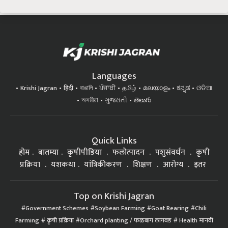
Languages
Krishi Jagran
हिंदी
বাঙালি
ਪੰਜਾਬੀ
தமிழ்
മലയാളം
ಕನ್ನಡ
ଓଡିଆ
অসমীয়া
ગુજરાતી
తెలుగు
Quick Links
होम
बातम्या
कृषीपीडिया
फलोत्पादन
पशुसंवर्धन
कृषी
प्रक्रिया
यशकथा
यांत्रिकीकरण
शिक्षण
आरोग्य
इतर
Top on Krishi Jagran
Government Schemes
Soybean Farming
Goat Rearing
Chili
Farming
कृषी प्रक्रिया
Orchard planting / फळबाग लागवड
Health मानवी