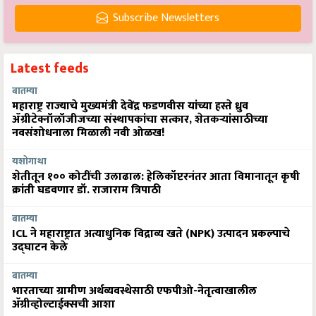
Subscribe Newsletters
Latest feeds
बातम्या
महाराष्ट्र राज्याचे मुख्यमंत्री देवेंद्र फडणवीस यांच्या हस्ते ध्रुव
ॲग्रीटेक्नॉलॉजीजच्या संस्थापकांचा सत्कार, शेतकऱ्यांसाठीच्या
नवसंशोधनाला मिळाली नवी ओळख!
यशोगाथा
शेतीतून १०० कोटींची उलाढाल: हेलिकॉप्टरनंतर आता विमानातून कृषी
क्रांती घडवणार डॉ. राजाराम त्रिपाठी
बातम्या
ICL ने महाराष्ट्रात अत्याधुनिक विद्राव्य खते (NPK) उत्पादन प्रकल्पाचे
उद्घाटन केले
बातम्या
भारताच्या ग्रामीण अर्थव्यवस्थेसाठी एफपीओ-नेतृत्वाखालील
अ‍ॅग्रीव्होल्टाईक्सची आशा