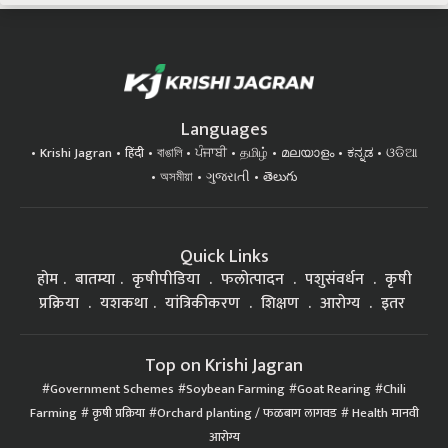
Languages
Krishi Jagran
हिंदी
বাঙালি
ਪੰਜਾਬੀ
தமிழ்
മലയാളം
ಕನ್ನಡ
ଓଡିଆ
অসমীয়া
ગુજરાતી
తెలుగు
Quick Links
होम
बातम्या
कृषीपीडिया
फलोत्पादन
पशुसंवर्धन
कृषी
प्रक्रिया
यशकथा
यांत्रिकीकरण
शिक्षण
आरोग्य
इतर
Top on Krishi Jagran
Government Schemes
Soybean Farming
Goat Rearing
Chili
Farming
कृषी प्रक्रिया
Orchard planting / फळबाग लागवड
Health मानवी
आरोग्य