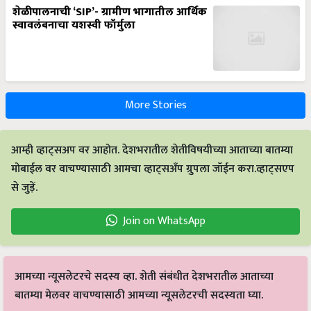
शेळीपालनाची ‘SIP’- ग्रामीण भागातील आर्थिक
स्वावलंबनाचा यशस्वी फॉर्मुला
More Stories
आम्ही व्हाट्सअप वर आहोत. देशभरातील शेतीविषयीच्या आताच्या बातम्या
मोबाईल वर वाचण्यासाठी आमचा व्हाट्सअँप ग्रुपला जॉईन करा.व्हाट्सएप
से जुड़ें.
Join on WhatsApp
आमच्या न्यूसलेटरचे सदस्य व्हा. शेती संबंधीत देशभरातील आताच्या
बातम्या मेलवर वाचण्यासाठी आमच्या न्यूसलेटरची सदस्यता घ्या.