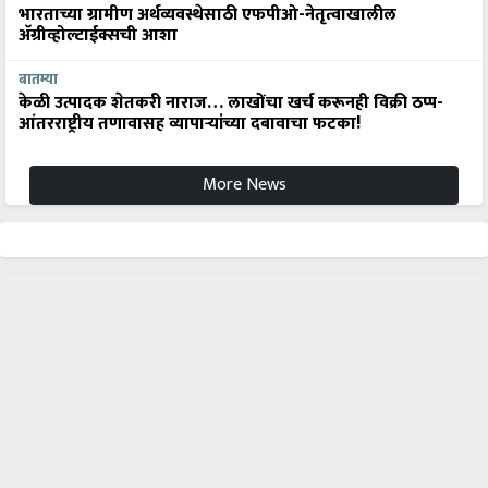
अ‍ॅग्रीव्होल्टाईक्सची आशा
बातम्या
केळी उत्पादक शेतकरी नाराज… लाखोंचा खर्च करूनही विक्री ठप्प-
आंतरराष्ट्रीय तणावासह व्यापाऱ्यांच्या दबावाचा फटका!
More News