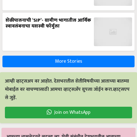
शेळीपालनाची ‘SIP’- ग्रामीण भागातील आर्थिक
स्वावलंबनाचा यशस्वी फॉर्मुला
More Stories
आम्ही व्हाट्सअप वर आहोत. देशभरातील शेतीविषयीच्या आताच्या बातम्या
मोबाईल वर वाचण्यासाठी आमचा व्हाट्सअँप ग्रुपला जॉईन करा.व्हाट्सएप
से जुड़ें.
Join on WhatsApp
आमच्या न्यूसलेटरचे सदस्य व्हा. शेती संबंधीत देशभरातील आताच्या