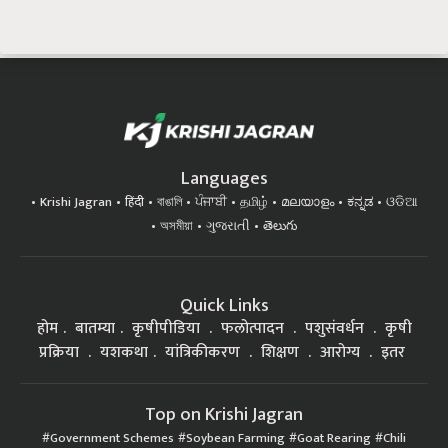
Languages
Krishi Jagran
हिंदी
বাঙালি
ਪੰਜਾਬੀ
தமிழ்
മലയാളം
ಕನ್ನಡ
ଓଡିଆ
অসমীয়া
ગુજરાતી
తెలుగు
Quick Links
होम
बातम्या
कृषीपीडिया
फलोत्पादन
पशुसंवर्धन
कृषी
प्रक्रिया
यशकथा
यांत्रिकीकरण
शिक्षण
आरोग्य
इतर
Top on Krishi Jagran
Government Schemes
Soybean Farming
Goat Rearing
Chili
Farming
कृषी प्रक्रिया
Orchard planting / फळबाग लागवड
Health मानवी