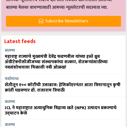
बातम्या मेलवर वाचण्यासाठी आमच्या न्यूसलेटरची सदस्यता घ्या.
Subscribe Newsletters
Latest feeds
बातम्या
महाराष्ट्र राज्याचे मुख्यमंत्री देवेंद्र फडणवीस यांच्या हस्ते ध्रुव
ॲग्रीटेक्नॉलॉजीजच्या संस्थापकांचा सत्कार, शेतकऱ्यांसाठीच्या
नवसंशोधनाला मिळाली नवी ओळख!
यशोगाथा
शेतीतून १०० कोटींची उलाढाल: हेलिकॉप्टरनंतर आता विमानातून कृषी
क्रांती घडवणार डॉ. राजाराम त्रिपाठी
बातम्या
ICL ने महाराष्ट्रात अत्याधुनिक विद्राव्य खते (NPK) उत्पादन प्रकल्पाचे
उद्घाटन केले
बातम्या
भारताच्या ग्रामीण अर्थव्यवस्थेसाठी एफपीओ-नेतृत्वाखालील