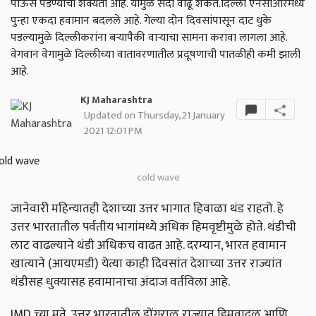
पाऊस पडण्याची शक्यता आहे. यामुळे सर्दी वाढू शकते.दिल्ली एनसीआरमध्ये
पुन्हा एकदा हवामान बदलले आहे. गेल्या दोन दिवसांपासून दाट धुके
पडल्यामुळे दिल्लीकरांना बर्‍यापैकी वार्‍याचा सामना करावा लागला आहे.
वेगवान वेगामुळे दिल्लीच्या वातावरणातील प्रदूषणाची पातळीही कमी झाली
आहे.
KJ Maharashtra
Updated on Thursday, 21 January
2021 12:01 PM
cold wave
जानेवारी महिन्यातही देशाच्या उत्तर भागात हिवाळा थंड राहतो. हे
उत्तर भारतातील पर्वतीय भागांमध्ये अधिक हिमवृष्टीमुळे होते. थंडीची
लाट वाढल्याने थंडी अधिकच वाढत आहे. दरम्यान, भारत हवामान
खात्याने (आयएमडी) येत्या काही दिवसांत देशाच्या उत्तर राज्यांत
थंडीसह धुक्यासह हवामानाचा अंदाज वर्तविला आहे.
IMD च्या मते, उत्तर भारतातील डोंगराळ राज्यात हिमवादळ आणि